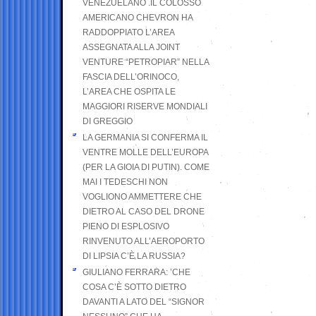
VENEZUELANO .IL COLOSSO
AMERICANO CHEVRON HA
RADDOPPIATO L’AREA
ASSEGNATA ALLA JOINT
VENTURE “PETROPIAR” NELLA
FASCIA DELL’ORINOCO,
L’AREA CHE OSPITA LE
MAGGIORI RISERVE MONDIALI
DI GREGGIO
LA GERMANIA SI CONFERMA IL
VENTRE MOLLE DELL’EUROPA
(PER LA GIOIA DI PUTIN). COME
MAI I TEDESCHI NON
VOGLIONO AMMETTERE CHE
DIETRO AL CASO DEL DRONE
PIENO DI ESPLOSIVO
RINVENUTO ALL’AEROPORTO
DI LIPSIA C’È LA RUSSIA?
GIULIANO FERRARA: ’CHE
COSA C’È SOTTO DIETRO
DAVANTI A LATO DEL “SIGNOR