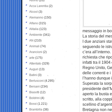
Aborto
(20)
Acca Larentia
(2)
Alcool
(3)
Alemanno
(150)
Alfano
(315)
Alitalia
(123)
messaggio in bott
Ambiente
(341)
La storia del me
AN
(210)
I due anziani st
seguendo le istruz
Animali
(74)
c’era all’interno
Arancioni
(2)
richiesta che ripo
arte
(175)
infatti tra il 190
Attentato
(329)
Regno Unito, Ger
Auguri
(13)
delle correnti e 
Batini
(3)
l’hanno dunque i
Berlusconi
(4.295)
Superata la sorpr
Bersani
(234)
presidente dell’
Biasotti
(12)
aperto la busta e
Boldrini
(4)
scritto, alla cop
Bossi
(1.221)
scellino d’argen
Bretagna non ne
Brambilla
(38)