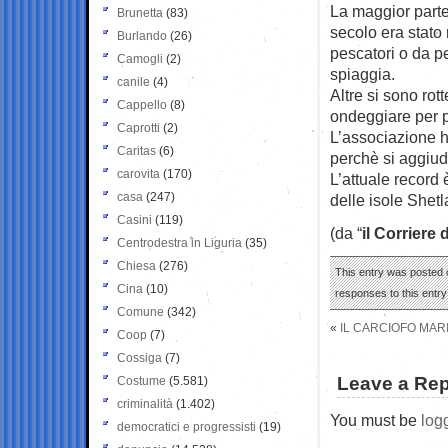
La maggior parte 
Brunetta
(83)
secolo era stato 
Burlando
(26)
pescatori o da 
Camogli
(2)
spiaggia.
canile
(4)
Altre si sono rot
Cappello
(8)
ondeggiare per p
Caprotti
(2)
L’associazione h
Caritas
(6)
perchè si aggiudi
carovita
(170)
L’attuale record 
casa
(247)
delle isole Shet
Casini
(119)
(da “
il Corriere 
Centrodestra in Liguria
(35)
Chiesa
(276)
This entry was posted o
Cina
(10)
responses to this entr
Comune
(342)
«
IL CARCIOFO MAR
Coop
(7)
Cossiga
(7)
Leave a Rep
Costume
(5.581)
criminalità
(1.402)
You must be
log
democratici e progressisti
(19)