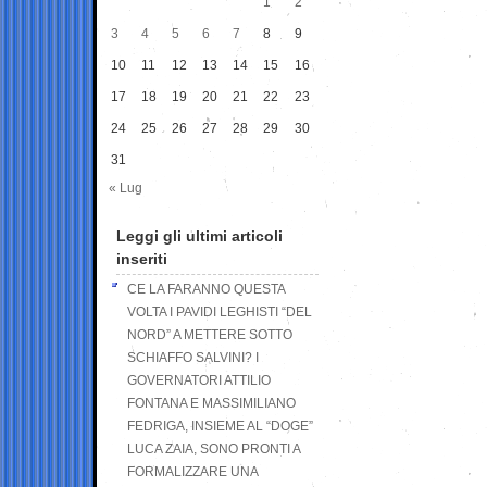
1
2
3
4
5
6
7
8
9
10
11
12
13
14
15
16
17
18
19
20
21
22
23
24
25
26
27
28
29
30
31
« Lug
Leggi gli ultimi articoli
inseriti
CE LA FARANNO QUESTA
VOLTA I PAVIDI LEGHISTI “DEL
NORD” A METTERE SOTTO
SCHIAFFO SALVINI? I
GOVERNATORI ATTILIO
FONTANA E MASSIMILIANO
FEDRIGA, INSIEME AL “DOGE”
LUCA ZAIA, SONO PRONTI A
FORMALIZZARE UNA