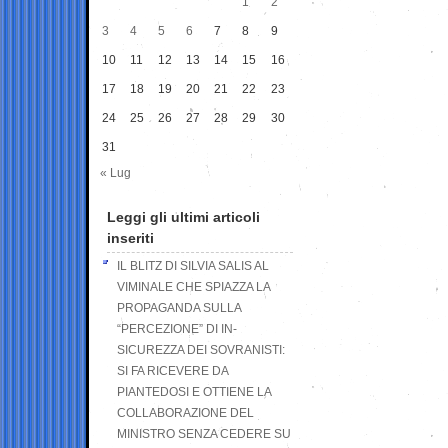
1
2
3
4
5
6
7
8
9
10
11
12
13
14
15
16
17
18
19
20
21
22
23
24
25
26
27
28
29
30
31
« Lug
Leggi gli ultimi articoli
inseriti
IL BLITZ DI SILVIA SALIS AL
VIMINALE CHE SPIAZZA LA
PROPAGANDA SULLA
“PERCEZIONE” DI IN-
SICUREZZA DEI SOVRANISTI:
SI FA RICEVERE DA
PIANTEDOSI E OTTIENE LA
COLLABORAZIONE DEL
MINISTRO SENZA CEDERE SU