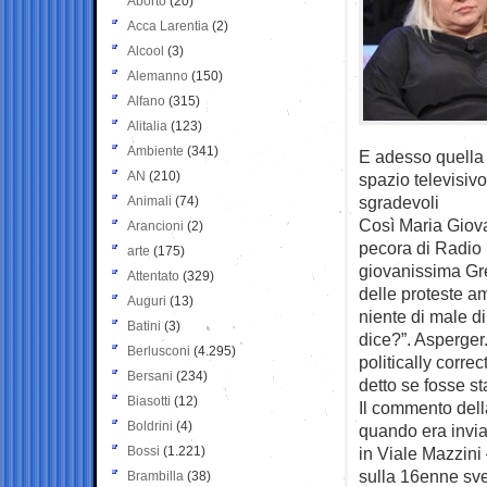
Aborto
(20)
Acca Larentia
(2)
Alcool
(3)
Alemanno
(150)
Alfano
(315)
Alitalia
(123)
Ambiente
(341)
E adesso quella 
AN
(210)
spazio televisivo
sgradevoli
Animali
(74)
Così Maria Giova
Arancioni
(2)
pecora di Radio 
arte
(175)
giovanissima Gre
Attentato
(329)
delle proteste a
Auguri
(13)
niente di male d
Batini
(3)
dice?”. Asperger.
Berlusconi
(4.295)
politically corre
Bersani
(234)
detto se fosse s
Biasotti
(12)
Il commento dell
Boldrini
(4)
quando era inviat
Bossi
(1.221)
in Viale Mazzini
sulla 16enne sve
Brambilla
(38)