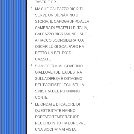
TASER E CP
MA CHE GALEAZZO DICI? TI
SERVE UN BIGNAMINO DI
STORIA. IL CAPOGRUPPO ALLA
CAMERA DI FRATELLI D’ITALIA,
GALEAZZO BIGNAMI, NEL SUO
ATTACCO SCONSIDERATO A
OSCAR LUIGI SCALFARO HA
DETTO UN BEL PO’ DI
CAZZATE
SIAMO FERMI AL GOVERNO
GIALLOVERDE: LA DESTRA
SULLA DIFESA È OSTAGGIO
DEI “PACIFISTI” LEGHISTI, LA
SINISTRA DEL PUTINIANO
CONTE
LE ONDATE DI CALORE DI
QUEST’ESTATE HANNO
PORTATO TEMPERATURE
RECORD IN TUTTA EUROPA E
UNA SICCITA’ MAI VISTA. I