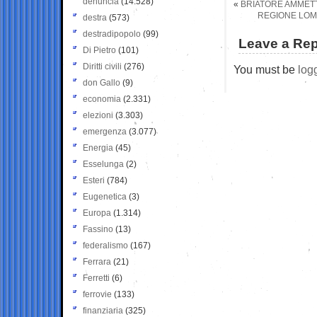
denuncia
(14.528)
«
BRIATORE AMMETT
REGIONE LOM
destra
(573)
destradipopolo
(99)
Leave a Rep
Di Pietro
(101)
Diritti civili
(276)
You must be
log
don Gallo
(9)
economia
(2.331)
elezioni
(3.303)
emergenza
(3.077)
Energia
(45)
Esselunga
(2)
Esteri
(784)
Eugenetica
(3)
Europa
(1.314)
Fassino
(13)
federalismo
(167)
Ferrara
(21)
Ferretti
(6)
ferrovie
(133)
finanziaria
(325)