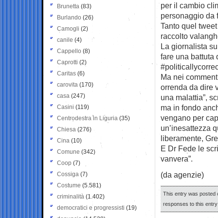
per il cambio cl
Brunetta
(83)
personaggio da f
Burlando
(26)
Tanto quel tweet
Camogli
(2)
raccolto valanghe
canile
(4)
La giornalista su
Cappello
(8)
fare una battuta 
Caprotti
(2)
#politicallycorre
Caritas
(6)
Ma nei commenti 
carovita
(170)
orrenda da dire 
casa
(247)
una malattia”, sc
ma in fondo anche
Casini
(119)
vengano per capi
Centrodestra in Liguria
(35)
un’inesattezza qu
Chiesa
(276)
liberamente, Gre
Cina
(10)
E Dr Fede le scri
Comune
(342)
vanvera”.
Coop
(7)
(da agenzie)
Cossiga
(7)
Costume
(5.581)
This entry was posted 
criminalità
(1.402)
responses to this entr
democratici e progressisti
(19)