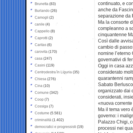
continuato, e co
Brunetta
(83)
anche da Fascina
Burlando
(26)
separazione da 
Camogli
(2)
Ma la consorte de
canile
(4)
compleanno a sor
Cappello
(8)
cinquantenne Mat
Caprotti
(2)
Così dalle avvisa
Caritas
(6)
cambio di passo: 
carovita
(170)
nomine l’eterno G
casa
(247)
governativi di fer
Oggi in casa azz
Casini
(119)
considerato molt
Centrodestra in Liguria
(35)
quarantenni ramp
Chiesa
(276)
Sabato Berlusco
Cina
(10)
organizzato dai 
Comune
(342)
considerati, ins
Coop
(7)
«nuova corrente
Cossiga
(7)
Ma il tema vero è
Costume
(5.581)
governo: i mali
criminalità
(1.402)
Palazzo Chigi, com
democratici e progressisti
(19)
processi nei qual