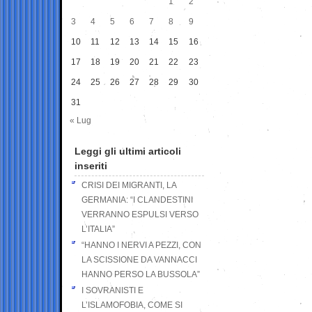
1
2
3
4
5
6
7
8
9
10
11
12
13
14
15
16
17
18
19
20
21
22
23
24
25
26
27
28
29
30
31
« Lug
Leggi gli ultimi articoli
inseriti
CRISI DEI MIGRANTI, LA
GERMANIA: “I CLANDESTINI
VERRANNO ESPULSI VERSO
L’ITALIA”
“HANNO I NERVI A PEZZI, CON
LA SCISSIONE DA VANNACCI
HANNO PERSO LA BUSSOLA”
I SOVRANISTI E
L’ISLAMOFOBIA, COME SI