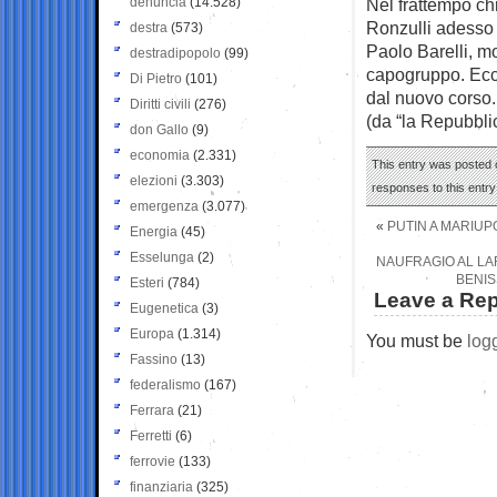
denuncia
(14.528)
Nel frattempo chi 
Ronzulli adesso t
destra
(573)
Paolo Barelli, mo
destradipopolo
(99)
capogruppo. Ecco
Di Pietro
(101)
dal nuovo corso.
Diritti civili
(276)
(da “la Repubbli
don Gallo
(9)
economia
(2.331)
This entry was posted o
elezioni
(3.303)
responses to this entr
emergenza
(3.077)
«
PUTIN A MARIUPO
Energia
(45)
Esselunga
(2)
NAUFRAGIO AL LA
BENIS
Esteri
(784)
Leave a Rep
Eugenetica
(3)
Europa
(1.314)
You must be
log
Fassino
(13)
federalismo
(167)
Ferrara
(21)
Ferretti
(6)
ferrovie
(133)
finanziaria
(325)