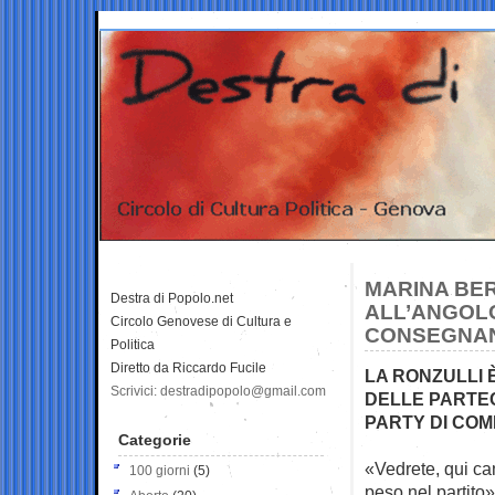
MARINA BE
Destra di Popolo.net
ALL’ANGOLO
Circolo Genovese di Cultura e
CONSEGNAND
Politica
Diretto da Riccardo Fucile
LA RONZULLI 
Scrivici: destradipopolo@gmail.com
DELLE PARTEC
PARTY DI COM
Categorie
«Vedrete, qui ca
100 giorni
(5)
peso nel partito