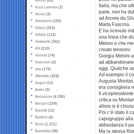
Aborto
(20)
Italia, ma che u
Acca Larentia
(2)
parte, non ha dub
Alcool
(3)
ad Arcore da Sil
Alemanno
(150)
Marta Fascina.
Alfano
(315)
E ha ricevuto in
Alitalia
(123)
una linea che di
Ambiente
(341)
Meloni e che met
AN
(210)
creato tensioni.
Giorgia Meloni av
Animali
(74)
ad abbandonare la
Arancioni
(2)
oggi. Qualche se
arte
(175)
Ad esempio il co
Attentato
(329)
Augusta Montarul
Auguri
(13)
era consigliera 
Batini
(3)
Il vicepresident
Berlusconi
(4.295)
critica su Monta
Bersani
(234)
allora si è chius
Biasotti
(12)
Poi c’è stato il 
Boldrini
(4)
capogruppo alla 
Bossi
(1.221)
abbastanza il par
Ma la stessa Ron
Brambilla
(38)