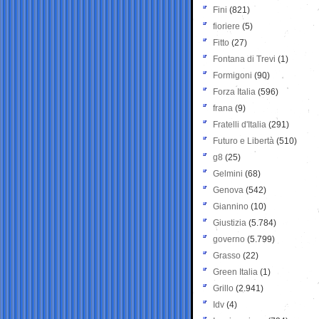
Fini
(821)
fioriere
(5)
Fitto
(27)
Fontana di Trevi
(1)
Formigoni
(90)
Forza Italia
(596)
frana
(9)
Fratelli d'Italia
(291)
Futuro e Libertà
(510)
g8
(25)
Gelmini
(68)
Genova
(542)
Giannino
(10)
Giustizia
(5.784)
governo
(5.799)
Grasso
(22)
Green Italia
(1)
Grillo
(2.941)
Idv
(4)