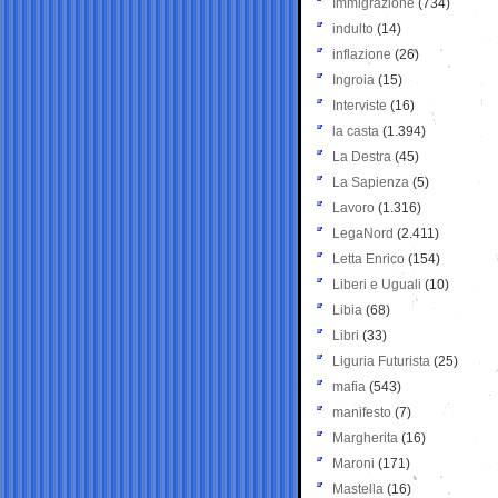
Immigrazione
(734)
indulto
(14)
inflazione
(26)
Ingroia
(15)
Interviste
(16)
la casta
(1.394)
La Destra
(45)
La Sapienza
(5)
Lavoro
(1.316)
LegaNord
(2.411)
Letta Enrico
(154)
Liberi e Uguali
(10)
Libia
(68)
Libri
(33)
Liguria Futurista
(25)
mafia
(543)
manifesto
(7)
Margherita
(16)
Maroni
(171)
Mastella
(16)