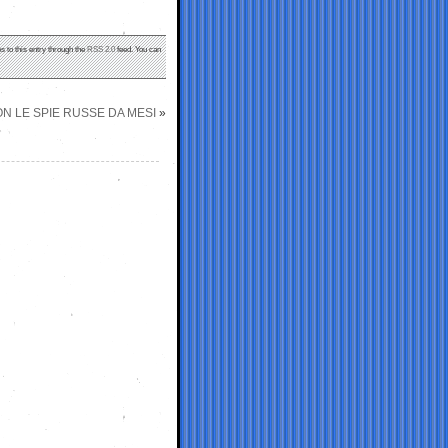
s to this entry through the
RSS 2.0
feed. You can
ON LE SPIE RUSSE DA MESI
»