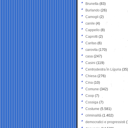
Brunetta
(83)
Burlando
(26)
Camogli
(2)
canile
(4)
Cappello
(8)
Caprotti
(2)
Caritas
(6)
carovita
(170)
casa
(247)
Casini
(119)
Centrodestra in Liguria
(35
Chiesa
(276)
Cina
(10)
Comune
(342)
Coop
(7)
Cossiga
(7)
Costume
(5.581)
criminalità
(1.402)
democratici e progressisti
(