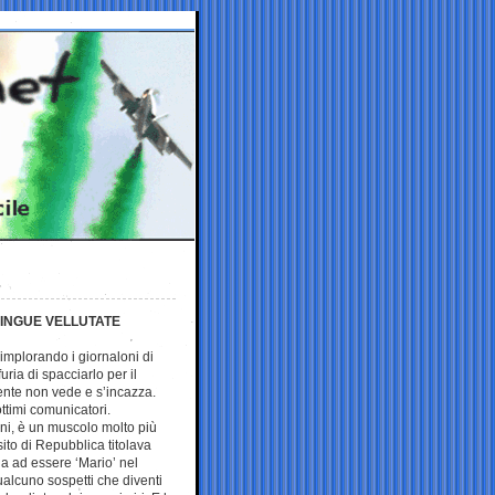
LINGUE VELLUTATE
 implorando i giornaloni di
furia di spacciarlo per il
ente non vede e s’incazza.
ttimi comunicatori.
ani, è un muscolo molto più
l sito di Repubblica titolava
rna ad essere ‘Mario’ nel
alcuno sospetti che diventi