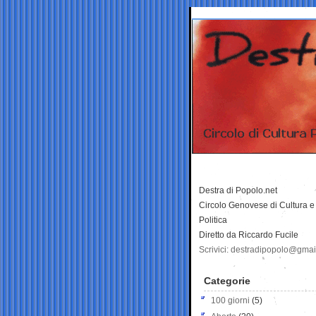
Destra di Popolo.net
Circolo Genovese di Cultura e
Politica
Diretto da Riccardo Fucile
Scrivici: destradipopolo@gma
Categorie
100 giorni
(5)