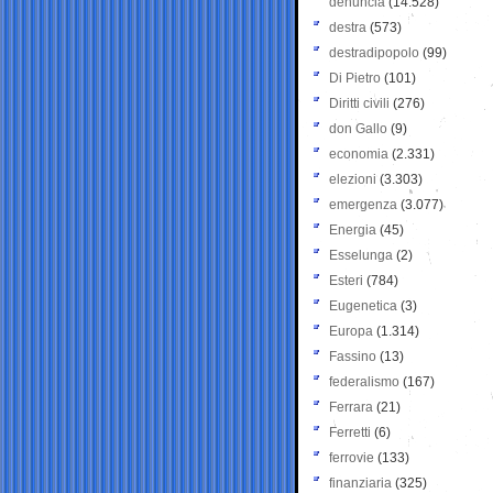
denuncia
(14.528)
destra
(573)
destradipopolo
(99)
Di Pietro
(101)
Diritti civili
(276)
don Gallo
(9)
economia
(2.331)
elezioni
(3.303)
emergenza
(3.077)
Energia
(45)
Esselunga
(2)
Esteri
(784)
Eugenetica
(3)
Europa
(1.314)
Fassino
(13)
federalismo
(167)
Ferrara
(21)
Ferretti
(6)
ferrovie
(133)
finanziaria
(325)