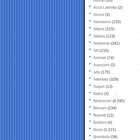
Aborto
(20)
Acca Larentia
(2)
Alcool
(3)
Alemanno
(150)
Alfano
(315)
Alitalia
(123)
Ambiente
(341)
AN
(210)
Animali
(74)
Arancioni
(2)
arte
(175)
Attentato
(329)
Auguri
(13)
Batini
(3)
Berlusconi
(4.295)
Bersani
(234)
Biasotti
(12)
Boldrini
(4)
Bossi
(1.221)
Brambilla
(38)