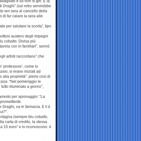
gliato e lui non si giri. E la
i Draghi” (sul retro servirebbe
o ieri sera al cancello della
di far calare la sera alle
ta per salutare la scorta”, tipo
bottoni austero degli impegni
lu cobalto. Divisa più
avola con in familiari”, sennò
gli artisti raccontano” che
l ‘professore’, come lo
io, si erano iniziati ad
o alla proprietà”: pieno così di
 casa: “Nel pomeriggio le
tutto illuminato a giorno”,
rresto per spionaggio: “La
mpromettente.
 Draghi, va in farmacia. E lì è
ui?”.
ontagna (sempre blu cobalto,
lla carta di credito, la stessa
a 10 euro” e lo riconoscono: è