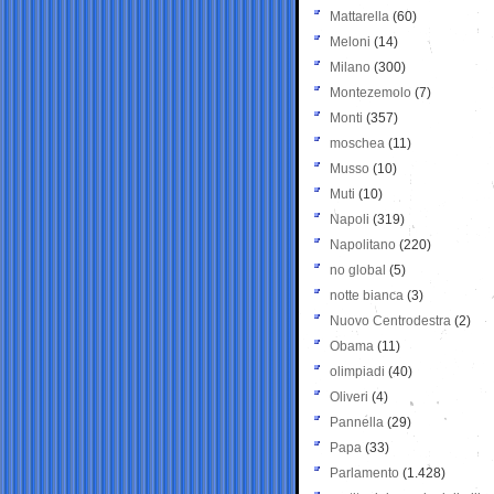
Mattarella
(60)
Meloni
(14)
Milano
(300)
Montezemolo
(7)
Monti
(357)
moschea
(11)
Musso
(10)
Muti
(10)
Napoli
(319)
Napolitano
(220)
no global
(5)
notte bianca
(3)
Nuovo Centrodestra
(2)
Obama
(11)
olimpiadi
(40)
Oliveri
(4)
Pannella
(29)
Papa
(33)
Parlamento
(1.428)