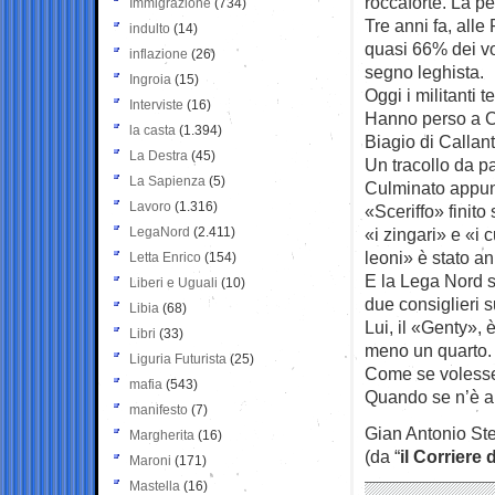
roccaforte. La p
Immigrazione
(734)
Tre anni fa, alle
indulto
(14)
quasi 66% dei voti,
inflazione
(26)
segno leghista.
Ingroia
(15)
Oggi i militanti
Interviste
(16)
Hanno perso a Ca
la casta
(1.394)
Biagio di Calla
La Destra
(45)
Un tracollo da p
La Sapienza
(5)
Culminato appunt
Lavoro
(1.316)
«Sceriffo» finito
LegaNord
(2.411)
«i zingari» e «i 
leoni» è stato an
Letta Enrico
(154)
E la Lega Nord si
Liberi e Uguali
(10)
due consiglieri 
Libia
(68)
Lui, il «Genty», 
Libri
(33)
meno un quarto.
Liguria Futurista
(25)
Come se volesse 
mafia
(543)
Quando se n’è an
manifesto
(7)
Gian Antonio Ste
Margherita
(16)
(da “
il Corriere 
Maroni
(171)
Mastella
(16)