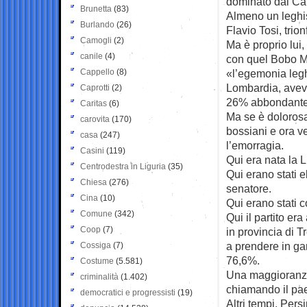
dominato dal Car
Brunetta
(83)
Almeno un leghist
Burlando
(26)
Flavio Tosi, trion
Camogli
(2)
Ma è proprio lui,
canile
(4)
con quel Bobo Ma
Cappello
(8)
«l’egemonia legh
Lombardia, aveva 
Caprotti
(2)
26% abbondante 
Caritas
(6)
Ma se è dolorosa 
carovita
(170)
bossiani e ora ve
casa
(247)
l’emorragia.
Casini
(119)
Qui era nata la 
Centrodestra in Liguria
(35)
Qui erano stati e
Chiesa
(276)
senatore.
Cina
(10)
Qui erano stati c
Comune
(342)
Qui il partito e
Coop
(7)
in provincia di T
a prendere in gara
Cossiga
(7)
76,6%.
Costume
(5.581)
Una maggioranza 
criminalità
(1.402)
chiamando il pa
democratici e progressisti
(19)
Altri tempi. Pers