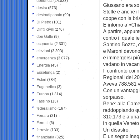
denuncia
(14.528)
Giussano era solo
destra
(573)
Stelle e anche i
destradipopolo
(99)
coppe con la bri
Di Pietro
(101)
E intorno a «Chia
Diritti civili
(276)
A partire, appunt
don Gallo
(9)
contro il quale i
economia
(2.331)
Santino Bozza, e
e Maroni devono 
elezioni
(3.303)
e immergersi più
emergenza
(3.077)
vadano in vacanz
Energia
(45)
Il confronto coi 
Esselunga
(2)
Regionali del 201
Esteri
(784)
Aveva 788.581 vot
Eugenetica
(3)
Con un vantaggio 
Europa
(1.314)
sorpasso.
Fassino
(13)
Bene: alla Camer
federalismo
(167)
raddoppiando quas
Ferrara
(21)
310.173 e a una 
in quella Veneto
Ferretti
(6)
Un disastro.
ferrovie
(133)
E un segno inequ
finanziaria
(325)