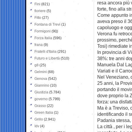
resa ancora più 
Fini
(821)
forte, fino alla s
fioriere
(5)
Come appunto in 
Fitto
(27)
aveva preso il 3
Fontana di Trevi
(1)
capoluogo e oggi 
Formigoni
(90)
Verona fu retroc
Forza Italia
(596)
prossimo, perchè
frana
(9)
Tosi) rimediate 
Fratelli d'Italia
(291)
In provincia di 
38%: tre anni d
Futuro e Libertà
(510)
Manuela Dal Lago
g8
(25)
Variati e il Carr
Gelmini
(68)
Nel Veneziano, 
Genova
(542)
25 anni, la Provi
Giannino
(10)
portando il movi
Giustizia
(5.784)
dove proprio la Z
governo
(5.799)
forza: una disfat
Grasso
(22)
Ma è a Treviso, 
Green Italia
(1)
identificando il 
Grillo
(2.941)
Padania stessa, c
La città , per i 
Idv
(4)