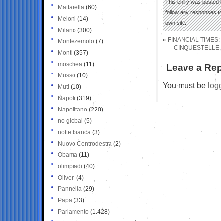
This entry was posted 
Mattarella
(60)
follow any responses to
Meloni
(14)
own site.
Milano
(300)
«
FINANCIAL TIMES:
Montezemolo
(7)
CINQUESTELLE, 
Monti
(357)
moschea
(11)
Leave a Rep
Musso
(10)
You must be
log
Muti
(10)
Napoli
(319)
Napolitano
(220)
no global
(5)
notte bianca
(3)
Nuovo Centrodestra
(2)
Obama
(11)
olimpiadi
(40)
Oliveri
(4)
Pannella
(29)
Papa
(33)
Parlamento
(1.428)