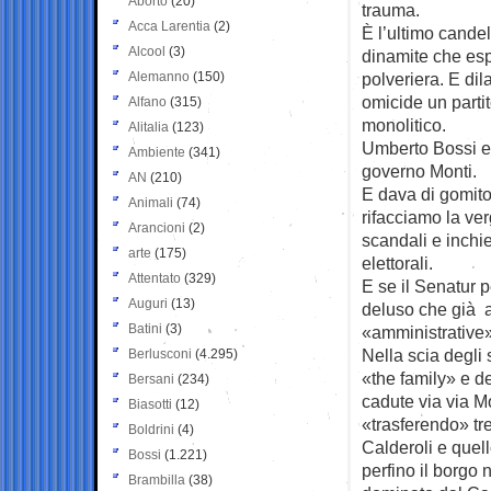
Aborto
(20)
trauma.
Acca Larentia
(2)
È l’ultimo candel
Alcool
(3)
dinamite che es
Alemanno
(150)
polveriera. E dil
omicide un parti
Alfano
(315)
monolitico.
Alitalia
(123)
Umberto Bossi er
Ambiente
(341)
governo Monti.
AN
(210)
E dava di gomito
Animali
(74)
rifacciamo la ver
Arancioni
(2)
scandali e inchie
arte
(175)
elettorali.
Attentato
(329)
E se il Senatur 
Auguri
(13)
deluso che già av
Batini
(3)
«amministrative»
Nella scia degli 
Berlusconi
(4.295)
«the family» e de
Bersani
(234)
cadute via via 
Biasotti
(12)
«trasferendo» tr
Boldrini
(4)
Calderoli e quel
Bossi
(1.221)
perfino il borgo
Brambilla
(38)