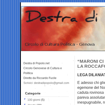
“MARONI CI 
Destra di Popolo.net
LA ROCCAF
Circolo Genovese di Cultura e
Politica
LEGA DILANIA
Diretto da Riccardo Fucile
E adesso chi glie
Scrivici: destradipopolo@gmail.com
egemone del N
caduta rovinosa 
Categorie
pareva assoluta
100 giorni
(5)
inespugnabile, n