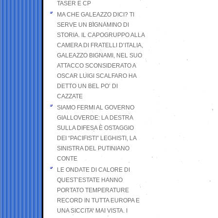
TASER E CP
MA CHE GALEAZZO DICI? TI
SERVE UN BIGNAMINO DI
STORIA. IL CAPOGRUPPO ALLA
CAMERA DI FRATELLI D’ITALIA,
GALEAZZO BIGNAMI, NEL SUO
ATTACCO SCONSIDERATO A
OSCAR LUIGI SCALFARO HA
DETTO UN BEL PO’ DI
CAZZATE
SIAMO FERMI AL GOVERNO
GIALLOVERDE: LA DESTRA
SULLA DIFESA È OSTAGGIO
DEI “PACIFISTI” LEGHISTI, LA
SINISTRA DEL PUTINIANO
CONTE
LE ONDATE DI CALORE DI
QUEST’ESTATE HANNO
PORTATO TEMPERATURE
RECORD IN TUTTA EUROPA E
UNA SICCITA’ MAI VISTA. I