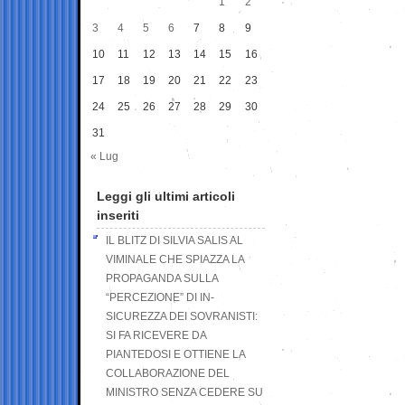
1
2
3
4
5
6
7
8
9
10
11
12
13
14
15
16
17
18
19
20
21
22
23
24
25
26
27
28
29
30
31
« Lug
Leggi gli ultimi articoli
inseriti
IL BLITZ DI SILVIA SALIS AL
VIMINALE CHE SPIAZZA LA
PROPAGANDA SULLA
“PERCEZIONE” DI IN-
SICUREZZA DEI SOVRANISTI:
SI FA RICEVERE DA
PIANTEDOSI E OTTIENE LA
COLLABORAZIONE DEL
MINISTRO SENZA CEDERE SU