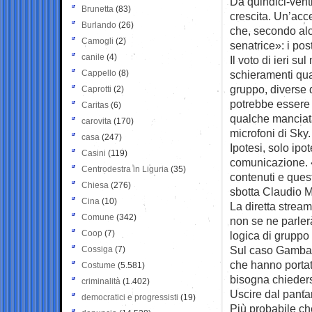
Da quindici-venti
Brunetta
(83)
crescita. Un’acc
Burlando
(26)
che, secondo alc
Camogli
(2)
senatrice»: i post
canile
(4)
Il voto di ieri s
Cappello
(8)
schieramenti quas
gruppo, diverse d
Caprotti
(2)
potrebbe essere 
Caritas
(6)
qualche manciata 
carovita
(170)
microfoni di Sky.
casa
(247)
Ipotesi, solo ipot
Casini
(119)
comunicazione. «
Centrodestra in Liguria
(35)
contenuti e quest
Chiesa
(276)
sbotta Claudio M
Cina
(10)
La diretta strea
Comune
(342)
non se ne parle
Coop
(7)
logica di gruppo 
Sul caso Gambaro
Cossiga
(7)
che hanno portato
Costume
(5.581)
bisogna chieders
criminalità
(1.402)
Uscire dal panta
democratici e progressisti
(19)
Più probabile che