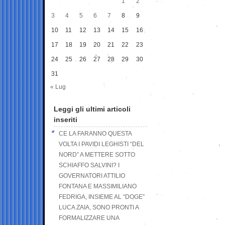
1
2
3
4
5
6
7
8
9
10
11
12
13
14
15
16
17
18
19
20
21
22
23
24
25
26
27
28
29
30
31
« Lug
Leggi gli ultimi articoli
inseriti
CE LA FARANNO QUESTA
VOLTA I PAVIDI LEGHISTI “DEL
NORD” A METTERE SOTTO
SCHIAFFO SALVINI? I
GOVERNATORI ATTILIO
FONTANA E MASSIMILIANO
FEDRIGA, INSIEME AL “DOGE”
LUCA ZAIA, SONO PRONTI A
FORMALIZZARE UNA