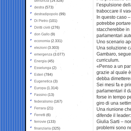
denuncia
(14.528)
l’espulsione del
destra
(573)
traboccare il vas
destradipopolo
(99)
In questo caso –
Di Pietro
(101)
potrebbe portare
Diritti civili
(276)
staccherebbe in 
don Gallo
(9)
parlamentari au
economia
(2.331)
Uno scenario apoc
Una soluzione ca
elezioni
(3.303)
Gambaro, seguend
emergenza
(3.077)
curriculum.
Energia
(45)
«Penso a un parl
Esselunga
(2)
grazie al quale è
Esteri
(784)
debba dimettere»
Eugenetica
(3)
Sei mesi fa e pri
Europa
(1.314)
parlamentari il da
Fassino
(13)
forse in tempo pe
federalismo
(167)
giro di una setti
Ferrara
(21)
Una riunione che
difende il leade
Ferretti
(6)
Giulia Sarti – n
ferrovie
(133)
problemi sono no
finanziaria
(325)