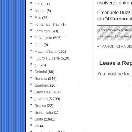
risolvere confro
Fini
(821)
fioriere
(5)
Emanuele Buzzi
Fitto
(27)
(da “
il Corriere 
Fontana di Trevi
(1)
This entry was posted 
Formigoni
(90)
responses to this entr
Forza Italia
(596)
frana
(9)
«
“MARONI CI HA D
Fratelli d'Italia
(291)
Futuro e Libertà
(510)
Leave a Rep
g8
(25)
Gelmini
(68)
You must be
log
Genova
(542)
Giannino
(10)
Giustizia
(5.784)
governo
(5.799)
Grasso
(22)
Green Italia
(1)
Grillo
(2.941)
Idv
(4)