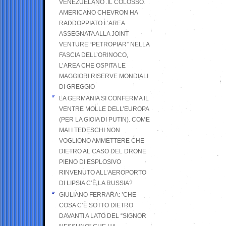
VENEZUELANO .IL COLOSSO
AMERICANO CHEVRON HA
RADDOPPIATO L’AREA
ASSEGNATA ALLA JOINT
VENTURE “PETROPIAR” NELLA
FASCIA DELL’ORINOCO,
L’AREA CHE OSPITA LE
MAGGIORI RISERVE MONDIALI
DI GREGGIO
LA GERMANIA SI CONFERMA IL
VENTRE MOLLE DELL’EUROPA
(PER LA GIOIA DI PUTIN). COME
MAI I TEDESCHI NON
VOGLIONO AMMETTERE CHE
DIETRO AL CASO DEL DRONE
PIENO DI ESPLOSIVO
RINVENUTO ALL’AEROPORTO
DI LIPSIA C’È LA RUSSIA?
GIULIANO FERRARA: ’CHE
COSA C’È SOTTO DIETRO
DAVANTI A LATO DEL “SIGNOR