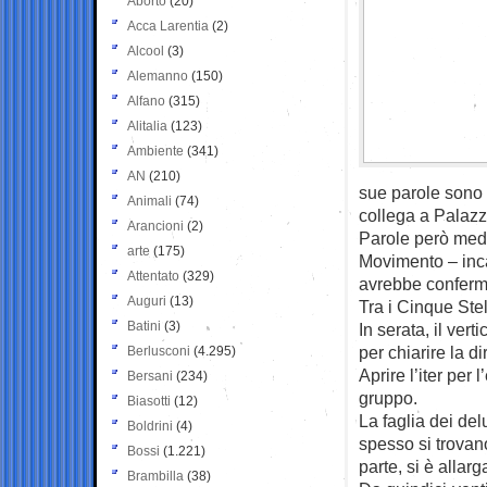
Aborto
(20)
Acca Larentia
(2)
Alcool
(3)
Alemanno
(150)
Alfano
(315)
Alitalia
(123)
Ambiente
(341)
AN
(210)
sue parole sono 
Animali
(74)
collega a Pala
Arancioni
(2)
Parole però medi
arte
(175)
Movimento – inca
Attentato
(329)
avrebbe conferma
Auguri
(13)
Tra i Cinque Stel
Batini
(3)
In serata, il ver
per chiarire la d
Berlusconi
(4.295)
Aprire l’iter per
Bersani
(234)
gruppo.
Biasotti
(12)
La faglia dei de
Boldrini
(4)
spesso si trovan
Bossi
(1.221)
parte, si è allarg
Brambilla
(38)