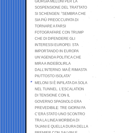
GIORGIA MELONI PER LA
SOSPENSIONE DEL TRATTATO
SI SCHENGEN: “SEMBRA CHE
SIA PIÙ PREOCCUPATA DI
TORNARE A FARSI
FOTOGRAFARE CON TRUMP
CHE DI DIFENDERE GLI
INTERESSI EUROPEI. STA
IMPORTANDO IN EUROPA
UN’AGENDA POLITICA CHE
MIRA A INDEBOLIRLA
DALL’INTERNO. MA È RIMASTA
PIUTTOSTO ISOLATA”
MELONI SI È INFILATA DA SOLA
NEL TUNNEL. L’ESCALATION
DI TENSIONE CON IL
GOVERNO SPAGNOLO ERA
PREVEDIBILE: TRE GIORNI FA
C’ERA STATO UNO SCONTRO
TRA LA LINEA MORBIDA DI
TAJANI E QUELLA DURA DELLA
PREMIER CON SALVINI E