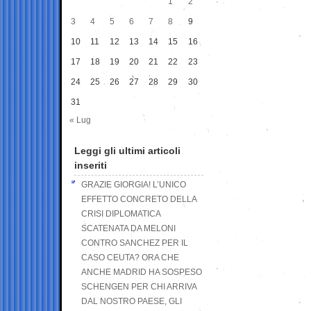
1
2
3
4
5
6
7
8
9
10
11
12
13
14
15
16
17
18
19
20
21
22
23
24
25
26
27
28
29
30
31
« Lug
Leggi gli ultimi articoli
inseriti
GRAZIE GIORGIA! L’UNICO
EFFETTO CONCRETO DELLA
CRISI DIPLOMATICA
SCATENATA DA MELONI
CONTRO SANCHEZ PER IL
CASO CEUTA? ORA CHE
ANCHE MADRID HA SOSPESO
SCHENGEN PER CHI ARRIVA
DAL NOSTRO PAESE, GLI