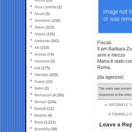
Aborto
(20)
Acca Larentia
(2)
Alcool
(3)
Alemanno
(150)
Alfano
(315)
Alitalia
(123)
Ambiente
(341)
Fiscali.
AN
(210)
Il pm Barbara Zu
anni e mezzo
Animali
(74)
Marra è stato co
Arancioni
(2)
Roma.
arte
(175)
Attentato
(329)
(da agenzie)
Auguri
(13)
Batini
(3)
This entry was posted 
responses to this entr
Berlusconi
(4.295)
Bersani
(234)
«
“ANTONIO E’ 
Biasotti
(12)
A TONINELLI 
Boldrini
(4)
Bossi
(1.221)
Leave a Rep
Brambilla
(38)