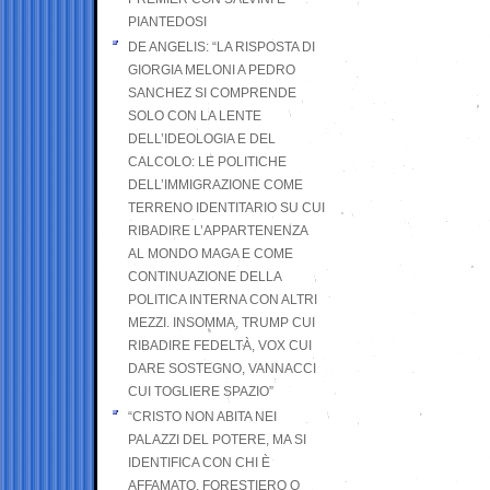
PIANTEDOSI
DE ANGELIS: “LA RISPOSTA DI
GIORGIA MELONI A PEDRO
SANCHEZ SI COMPRENDE
SOLO CON LA LENTE
DELL’IDEOLOGIA E DEL
CALCOLO: LE POLITICHE
DELL’IMMIGRAZIONE COME
TERRENO IDENTITARIO SU CUI
RIBADIRE L’APPARTENENZA
AL MONDO MAGA E COME
CONTINUAZIONE DELLA
POLITICA INTERNA CON ALTRI
MEZZI. INSOMMA, TRUMP CUI
RIBADIRE FEDELTÀ, VOX CUI
DARE SOSTEGNO, VANNACCI
CUI TOGLIERE SPAZIO”
“CRISTO NON ABITA NEI
PALAZZI DEL POTERE, MA SI
IDENTIFICA CON CHI È
AFFAMATO, FORESTIERO O