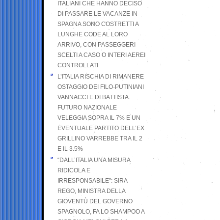
ITALIANI CHE HANNO DECISO
DI PASSARE LE VACANZE IN
SPAGNA SONO COSTRETTI A
LUNGHE CODE AL LORO
ARRIVO, CON PASSEGGERI
SCELTI A CASO O INTERI AEREI
CONTROLLATI
L’ITALIA RISCHIA DI RIMANERE
OSTAGGIO DEI FILO-PUTINIANI
VANNACCI E DI BATTISTA.
FUTURO NAZIONALE
VELEGGIA SOPRA IL 7% E UN
EVENTUALE PARTITO DELL’EX
GRILLINO VARREBBE TRA IL 2
E IL 3.5%
“DALL’ITALIA UNA MISURA
RIDICOLA E
IRRESPONSABILE”: SIRA
REGO, MINISTRA DELLA
GIOVENTÙ DEL GOVERNO
SPAGNOLO, FA LO SHAMPOO A