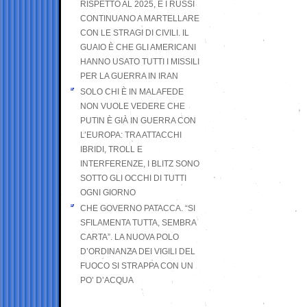
RISPETTO AL 2025, E I RUSSI
CONTINUANO A MARTELLARE
CON LE STRAGI DI CIVILI. IL
GUAIO È CHE GLI AMERICANI
HANNO USATO TUTTI I MISSILI
PER LA GUERRA IN IRAN
SOLO CHI È IN MALAFEDE
NON VUOLE VEDERE CHE
PUTIN È GIÀ IN GUERRA CON
L’EUROPA: TRA ATTACCHI
IBRIDI, TROLL E
INTERFERENZE, I BLITZ SONO
SOTTO GLI OCCHI DI TUTTI
OGNI GIORNO
CHE GOVERNO PATACCA. “SI
SFILAMENTA TUTTA, SEMBRA
CARTA”. LA NUOVA POLO
D’ORDINANZA DEI VIGILI DEL
FUOCO SI STRAPPA CON UN
PO’ D’ACQUA