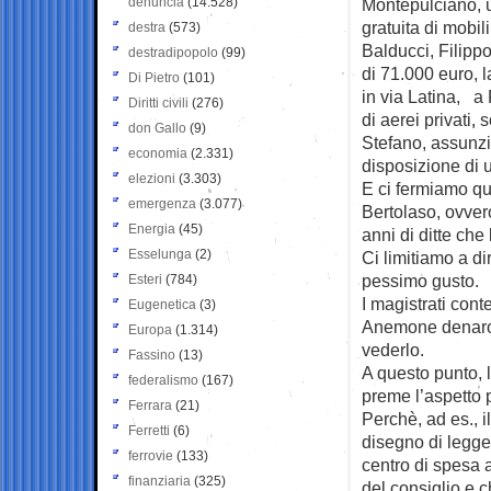
denuncia
(14.528)
Montepulciano, us
gratuita di mobil
destra
(573)
Balducci, Filippo
destradipopolo
(99)
di 71.000 euro, l
Di Pietro
(101)
in via Latina, a 
Diritti civili
(276)
di aerei privati,
don Gallo
(9)
Stefano, assunzi
economia
(2.331)
disposizione di 
elezioni
(3.303)
E ci fermiamo qua
emergenza
(3.077)
Bertolaso, ovvero 
Energia
(45)
anni di ditte ch
Esselunga
(2)
Ci limitiamo a dir
pessimo gusto.
Esteri
(784)
I magistrati cont
Eugenetica
(3)
Anemone denaro 
Europa
(1.314)
vederlo.
Fassino
(13)
A questo punto, l
federalismo
(167)
preme l’aspetto p
Ferrara
(21)
Perchè, ad es., i
Ferretti
(6)
disegno di legge
ferrovie
(133)
centro di spesa
finanziaria
(325)
del consiglio e c