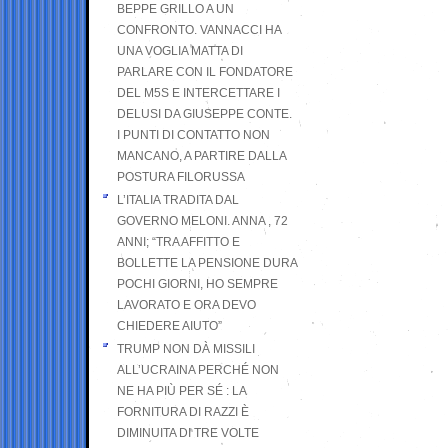
BEPPE GRILLO A UN
CONFRONTO. VANNACCI HA
UNA VOGLIA MATTA DI
PARLARE CON IL FONDATORE
DEL M5S E INTERCETTARE I
DELUSI DA GIUSEPPE CONTE.
I PUNTI DI CONTATTO NON
MANCANO, A PARTIRE DALLA
POSTURA FILORUSSA
L’ITALIA TRADITA DAL
GOVERNO MELONI. ANNA , 72
ANNI; “TRA AFFITTO E
BOLLETTE LA PENSIONE DURA
POCHI GIORNI, HO SEMPRE
LAVORATO E ORA DEVO
CHIEDERE AIUTO”
TRUMP NON DÀ MISSILI
ALL’UCRAINA PERCHÉ NON
NE HA PIÙ PER SÉ : LA
FORNITURA DI RAZZI È
DIMINUITA DI TRE VOLTE