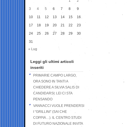
1
2
3
4
5
6
7
8
9
10
11
12
13
14
15
16
17
18
19
20
21
22
23
24
25
26
27
28
29
30
31
« Lug
Leggi gli ultimi articoli
inseriti
PRIMARIE CAMPO LARGO,
ORA SONO IN TANTI A
CHIEDERE A SILVIA SALIS DI
CANDIDARSI: LEI CI STA
PENSANDO
VANNACCI VUOLE PRENDERSI
I “GRILLINI” (SAI CHE
COPPIA…). IL CENTRO STUDI
DI FUTURO NAZIONALE INVITA