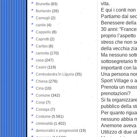
vita.
Brunetta
(83)
E qui i conti non
Burlando
(26)
Partiamo dal sec
Camogli
(2)
Benessere della s
canile
(4)
30 anni: “France
Cappello
(8)
proprio l’aspett
Caprotti
(2)
stress che non s
Caritas
(6)
della vecchia zia
carovita
(170)
Ma nessuno sotto
casa
(247)
sottosegretario 
importanti con la
Casini
(119)
Una persona norm
Centrodestra in Liguria
(35)
Sport Village o a
Chiesa
(276)
Prenota un massag
Cina
(10)
prenotazioni?
Comune
(342)
Si fa organizzar
Coop
(7)
pubblico della s
Cossiga
(7)
Per quanto rigua
Costume
(5.581)
nessuno abbia ma
criminalità
(1.402)
Anemone aveva 
democratici e progressisti
(19)
Utilizzo di due ut