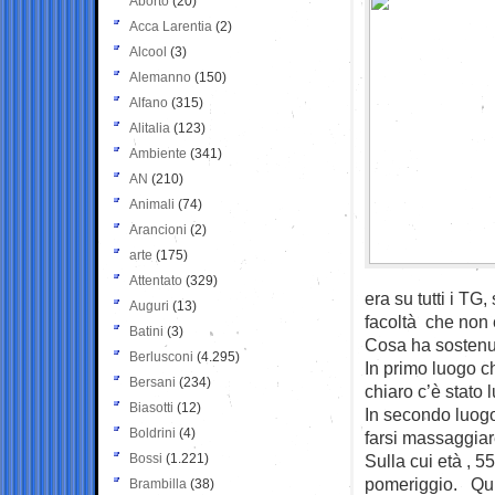
Aborto
(20)
Acca Larentia
(2)
Alcool
(3)
Alemanno
(150)
Alfano
(315)
Alitalia
(123)
Ambiente
(341)
AN
(210)
Animali
(74)
Arancioni
(2)
arte
(175)
Attentato
(329)
era su tutti i TG,
Auguri
(13)
facoltà che non
Batini
(3)
Cosa ha sostenu
Berlusconi
(4.295)
In primo luogo ch
Bersani
(234)
chiaro c’è stato 
Biasotti
(12)
In secondo luogo
Boldrini
(4)
farsi massaggiar
Bossi
(1.221)
Sulla cui età , 55
pomeriggio. Quin
Brambilla
(38)