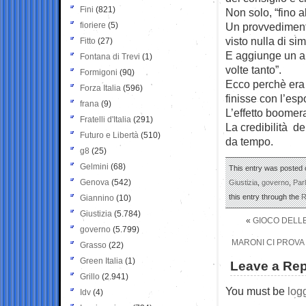
Fini
(821)
Non solo, “fino 
fioriere
(5)
Un provvedimento
visto nulla di si
Fitto
(27)
E aggiunge un al
Fontana di Trevi
(1)
volte tanto”.
Formigoni
(90)
Ecco perchè era 
Forza Italia
(596)
finisse con l’esp
frana
(9)
L’effetto boomera
Fratelli d'Italia
(291)
La credibilità de
Futuro e Libertà
(510)
da tempo.
g8
(25)
Gelmini
(68)
This entry was posted o
Genova
(542)
Giustizia
,
governo
,
Par
this entry through the
R
Giannino
(10)
Giustizia
(5.784)
«
GIOCO DELLE
governo
(5.799)
MARONI CI PROVA
Grasso
(22)
Green Italia
(1)
Leave a Rep
Grillo
(2.941)
You must be
log
Idv
(4)