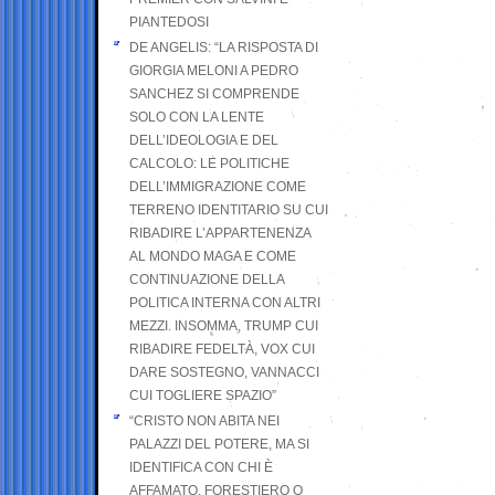
PIANTEDOSI
DE ANGELIS: “LA RISPOSTA DI
GIORGIA MELONI A PEDRO
SANCHEZ SI COMPRENDE
SOLO CON LA LENTE
DELL’IDEOLOGIA E DEL
CALCOLO: LE POLITICHE
DELL’IMMIGRAZIONE COME
TERRENO IDENTITARIO SU CUI
RIBADIRE L’APPARTENENZA
AL MONDO MAGA E COME
CONTINUAZIONE DELLA
POLITICA INTERNA CON ALTRI
MEZZI. INSOMMA, TRUMP CUI
RIBADIRE FEDELTÀ, VOX CUI
DARE SOSTEGNO, VANNACCI
CUI TOGLIERE SPAZIO”
“CRISTO NON ABITA NEI
PALAZZI DEL POTERE, MA SI
IDENTIFICA CON CHI È
AFFAMATO, FORESTIERO O