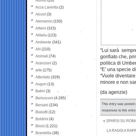
Aborto
(20)
Acca Larentia
(2)
Alcool
(3)
Alemanno
(150)
Alfano
(315)
Alitalia
(123)
Ambiente
(341)
AN
(210)
“Lui sarà sempr
gonfiato che, pri
Animali
(74)
politica di Umber
Arancioni
(2)
“E’ una specie d
arte
(175)
“Vuole diventare
Attentato
(329)
minore e non sa
Auguri
(13)
Batini
(3)
(da agenzie)
Berlusconi
(4.295)
This entry was posted o
Bersani
(234)
responses to this entr
Biasotti
(12)
Boldrini
(4)
«
SPARSI SU ROMA
Bossi
(1.221)
LA RAGGI A RAP
Brambilla
(38)