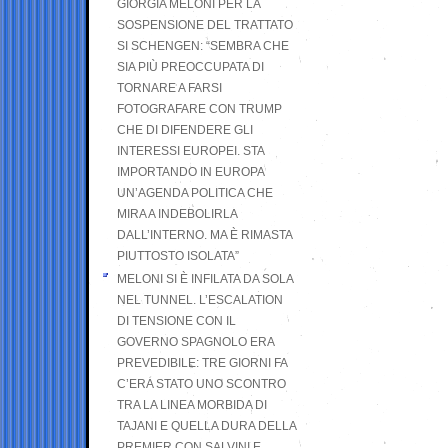
GIORGIA MELONI PER LA
SOSPENSIONE DEL TRATTATO
SI SCHENGEN: “SEMBRA CHE
SIA PIÙ PREOCCUPATA DI
TORNARE A FARSI
FOTOGRAFARE CON TRUMP
CHE DI DIFENDERE GLI
INTERESSI EUROPEI. STA
IMPORTANDO IN EUROPA
UN’AGENDA POLITICA CHE
MIRA A INDEBOLIRLA
DALL’INTERNO. MA È RIMASTA
PIUTTOSTO ISOLATA”
MELONI SI È INFILATA DA SOLA
NEL TUNNEL. L’ESCALATION
DI TENSIONE CON IL
GOVERNO SPAGNOLO ERA
PREVEDIBILE: TRE GIORNI FA
C’ERA STATO UNO SCONTRO
TRA LA LINEA MORBIDA DI
TAJANI E QUELLA DURA DELLA
PREMIER CON SALVINI E