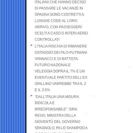
ITALIANI CHE HANNO DECISO
DI PASSARE LE VACANZE IN
SPAGNA SONO COSTRETTI A
LUNGHE CODE AL LORO
ARRIVO, CON PASSEGGERI
SCELTI A CASO O INTERI AEREI
CONTROLLATI
L’ITALIA RISCHIA DI RIMANERE
OSTAGGIO DEI FILO-PUTINIANI
VANNACCI E DI BATTISTA.
FUTURO NAZIONALE
VELEGGIA SOPRA IL 7% E UN
EVENTUALE PARTITO DELL’EX
GRILLINO VARREBBE TRA IL 2
E IL 3.5%
“DALL’ITALIA UNA MISURA
RIDICOLA E
IRRESPONSABILE”: SIRA
REGO, MINISTRA DELLA
GIOVENTÙ DEL GOVERNO
SPAGNOLO, FA LO SHAMPOO A