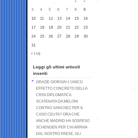
1
2
3
4
5
6
7
8
9
10
11
12
13
14
15
16
17
18
19
20
21
22
23
24
25
26
27
28
29
30
31
« Lug
Leggi gli ultimi articoli
inseriti
GRAZIE GIORGIA! L’UNICO
EFFETTO CONCRETO DELLA
CRISI DIPLOMATICA
SCATENATA DA MELONI
CONTRO SANCHEZ PER IL
CASO CEUTA? ORA CHE
ANCHE MADRID HA SOSPESO
SCHENGEN PER CHI ARRIVA
DAL NOSTRO PAESE, GLI