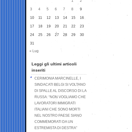
1
2
3
4
5
6
7
8
9
10
11
12
13
14
15
16
17
18
19
20
21
22
23
24
25
26
27
28
29
30
31
« Lug
Leggi gli ultimi articoli
inseriti
CERIMONIA MARCINELLE, I
SINDACATI BELGI SI VOLTANO
DI SPALLE AL DISCORSO DI LA
RUSSA: “NON VOGLIAMO CHE
LAVORATORI IMMIGRATI
ITALIANI CHE SONO MORTI
NEL NOSTRO PAESE SIANO
COMMEMORATI DA UN
ESTREMISTA DI DESTRA”