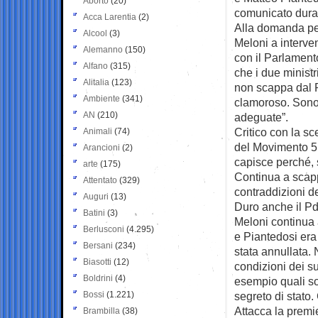
Aborto
(20)
comunicato duran
Acca Larentia
(2)
Alla domanda pe
Alcool
(3)
Meloni a interven
Alemanno
(150)
con il Parlamento
Alfano
(315)
che i due ministr
Alitalia
(123)
non scappa dal 
Ambiente
(341)
clamoroso. Sono 
AN
(210)
adeguate”.
Critico con la s
Animali
(74)
del Movimento 5 S
Arancioni
(2)
capisce perché, 
arte
(175)
Continua a scapp
Attentato
(329)
contraddizioni d
Auguri
(13)
Duro anche il Pd
Batini
(3)
Meloni continua 
Berlusconi
(4.295)
e Piantedosi era 
Bersani
(234)
stata annullata.
Biasotti
(12)
condizioni dei su
Boldrini
(4)
esempio quali son
Bossi
(1.221)
segreto di stato. 
Attacca la premi
Brambilla
(38)