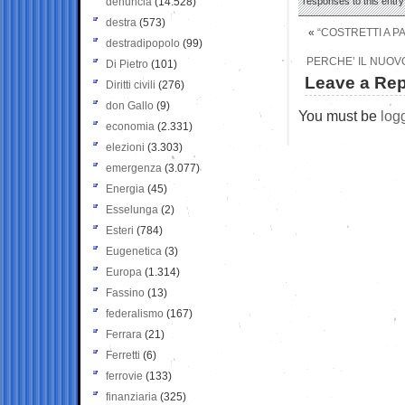
denuncia
(14.528)
responses to this entr
destra
(573)
«
“COSTRETTI A PA
destradipopolo
(99)
PERCHE’ IL NUOV
Di Pietro
(101)
Leave a Rep
Diritti civili
(276)
don Gallo
(9)
You must be
log
economia
(2.331)
elezioni
(3.303)
emergenza
(3.077)
Energia
(45)
Esselunga
(2)
Esteri
(784)
Eugenetica
(3)
Europa
(1.314)
Fassino
(13)
federalismo
(167)
Ferrara
(21)
Ferretti
(6)
ferrovie
(133)
finanziaria
(325)