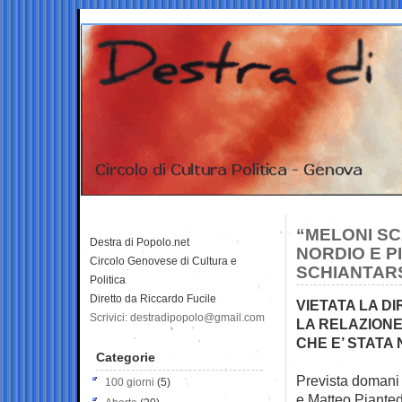
“MELONI SC
Destra di Popolo.net
NORDIO E P
Circolo Genovese di Cultura e
SCHIANTAR
Politica
Diretto da Riccardo Fucile
VIETATA LA D
Scrivici: destradipopolo@gmail.com
LA RELAZIONE
CHE E’ STATA
Categorie
Prevista domani 
100 giorni
(5)
e Matteo
Pianted