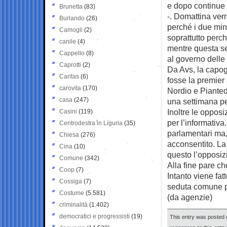
e dopo continue 
Brunetta
(83)
-. Domattina ver
Burlando
(26)
perché i due min
Camogli
(2)
soprattutto perc
canile
(4)
mentre questa s
Cappello
(8)
al governo delle
Caprotti
(2)
Da Avs, la capog
Caritas
(6)
fosse la premier 
carovita
(170)
Nordio e Pianted
casa
(247)
una settimana per
Inoltre le opposi
Casini
(119)
per l’informativa
Centrodestra in Liguria
(35)
parlamentari ma,
Chiesa
(276)
acconsentito. La
Cina
(10)
questo l’opposiz
Comune
(342)
Alla fine pare ch
Coop
(7)
Intanto viene fat
Cossiga
(7)
seduta comune pe
Costume
(5.581)
(da agenzie)
criminalità
(1.402)
democratici e progressisti
(19)
This entry was posted o