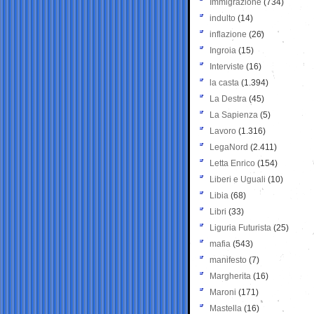
Immigrazione
(734)
indulto
(14)
inflazione
(26)
Ingroia
(15)
Interviste
(16)
la casta
(1.394)
La Destra
(45)
La Sapienza
(5)
Lavoro
(1.316)
LegaNord
(2.411)
Letta Enrico
(154)
Liberi e Uguali
(10)
Libia
(68)
Libri
(33)
Liguria Futurista
(25)
mafia
(543)
manifesto
(7)
Margherita
(16)
Maroni
(171)
Mastella
(16)