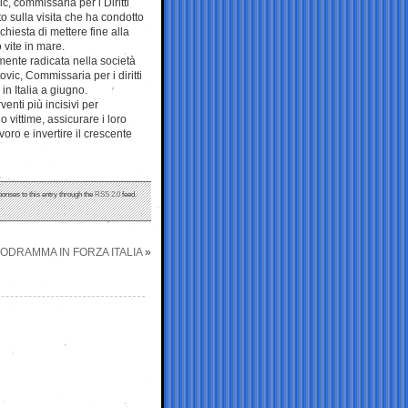
ic, commissaria per i Diritti
o sulla visita che ha condotto
chiesta di mettere fine alla
 vite in mare.
ente radicata nella società
ovic, Commissaria per i diritti
in Italia a giugno.
enti più incisivi per
 vittime, assicurare i loro
voro e invertire il crescente
ponses to this entry through the
RSS 2.0
feed.
ICODRAMMA IN FORZA ITALIA
»