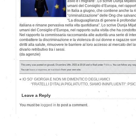
asilo e i migranti”. Lo scrive Dunja Mijatov
umani del Consiglio d’Europa, nel rapport
in Italia a giugno, che contiene anche la ri
“criminalizzazione” delle Ong che salvano
“La disuguaglianza di genere è profondam
italiana e rimane pervasiva nella vita quotidiana”. Lo scrive Dunja Mijat
umani del Consiglio d’Europa, nel rapporto sulla visita che ha condotto 
Nel rapporto la commissaria raccomanda alle autorità una serie di interv
combattere la discriminazione e la violenza di cui donne e ragazze sono
diritti alla salute, rimuovere le barriere al loro accesso al mercato del la
divario retributivo tra i sessi.
(da agenzie)
This entry was posted on giovedì, Dicembre 14th, 2023 at 20:16 and is filed under
Politica
. You can follow any res
You can
leave a response
, or
trackback
from your own site.
«
IO SO’ GIORGIA E NON MI DIMENTICO DEGLI AMICI
“FRATELLI D’ITALIA PIGLIATUTTO, SIAMO ININFLUENTI”: PS
Leave a Reply
You must be
logged in
to post a comment.