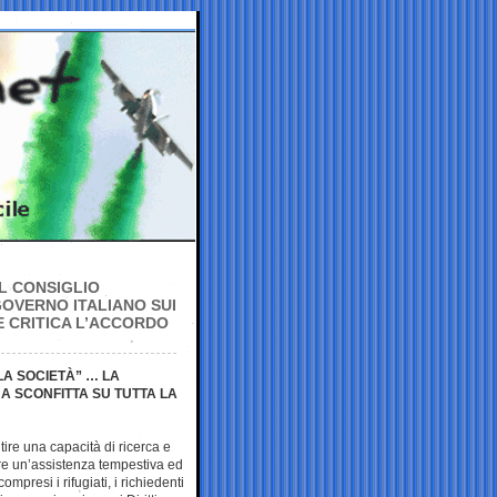
IL CONSIGLIO
GOVERNO ITALIANO SUI
E CRITICA L’ACCORDO
LA SOCIETÀ” … LA
A SCONFITTA SU TUTTA LA
tire una capacità di ricerca e
ire un’assistenza tempestiva ed
ompresi i rifugiati, i richiedenti