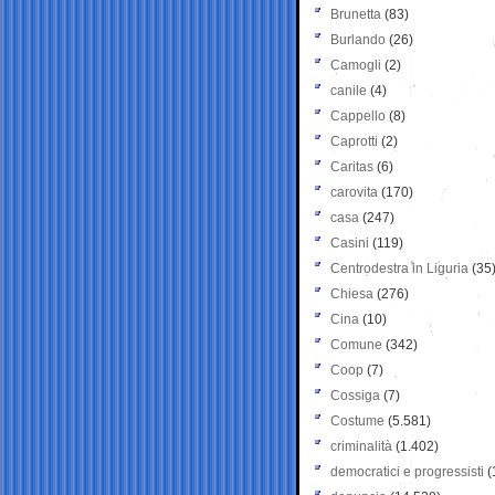
Brunetta
(83)
Burlando
(26)
Camogli
(2)
canile
(4)
Cappello
(8)
Caprotti
(2)
Caritas
(6)
carovita
(170)
casa
(247)
Casini
(119)
Centrodestra in Liguria
(35
Chiesa
(276)
Cina
(10)
Comune
(342)
Coop
(7)
Cossiga
(7)
Costume
(5.581)
criminalità
(1.402)
democratici e progressisti
(