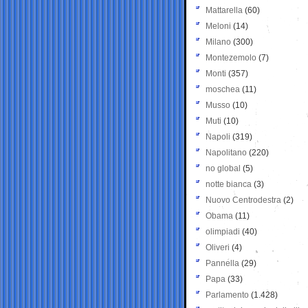
Mattarella
(60)
Meloni
(14)
Milano
(300)
Montezemolo
(7)
Monti
(357)
moschea
(11)
Musso
(10)
Muti
(10)
Napoli
(319)
Napolitano
(220)
no global
(5)
notte bianca
(3)
Nuovo Centrodestra
(2)
Obama
(11)
olimpiadi
(40)
Oliveri
(4)
Pannella
(29)
Papa
(33)
Parlamento
(1.428)