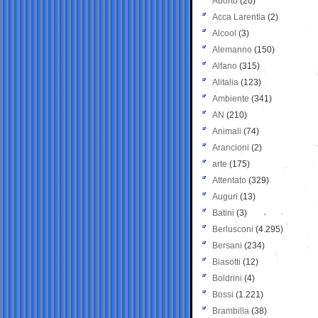
Aborto
(20)
Acca Larentia
(2)
Alcool
(3)
Alemanno
(150)
Alfano
(315)
Alitalia
(123)
Ambiente
(341)
AN
(210)
Animali
(74)
Arancioni
(2)
arte
(175)
Attentato
(329)
Auguri
(13)
Batini
(3)
Berlusconi
(4.295)
Bersani
(234)
Biasotti
(12)
Boldrini
(4)
Bossi
(1.221)
Brambilla
(38)