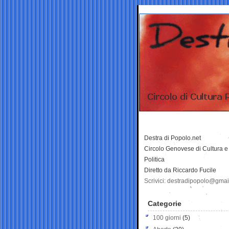
Destra di Popolo.net
Circolo Genovese di Cultura e
Politica
Diretto da Riccardo Fucile
Scrivici: destradipopolo@gma
Categorie
100 giorni
(5)