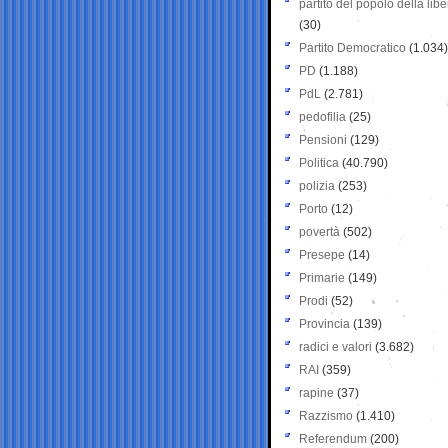
partito del popolo della libe
(30)
Partito Democratico
(1.034)
PD
(1.188)
PdL
(2.781)
pedofilia
(25)
Pensioni
(129)
Politica
(40.790)
polizia
(253)
Porto
(12)
povertà
(502)
Presepe
(14)
Primarie
(149)
Prodi
(52)
Provincia
(139)
radici e valori
(3.682)
RAI
(359)
rapine
(37)
Razzismo
(1.410)
Referendum
(200)