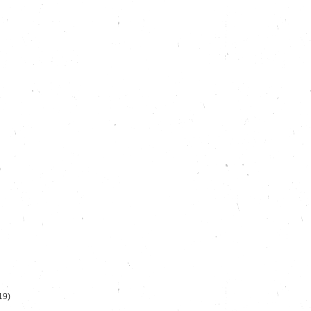
)
19)