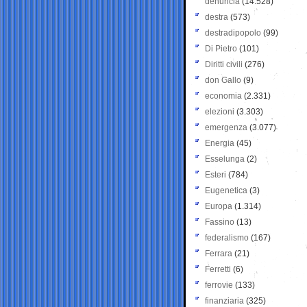
denuncia
(14.528)
destra
(573)
destradipopolo
(99)
Di Pietro
(101)
Diritti civili
(276)
don Gallo
(9)
economia
(2.331)
elezioni
(3.303)
emergenza
(3.077)
Energia
(45)
Esselunga
(2)
Esteri
(784)
Eugenetica
(3)
Europa
(1.314)
Fassino
(13)
federalismo
(167)
Ferrara
(21)
Ferretti
(6)
ferrovie
(133)
finanziaria
(325)