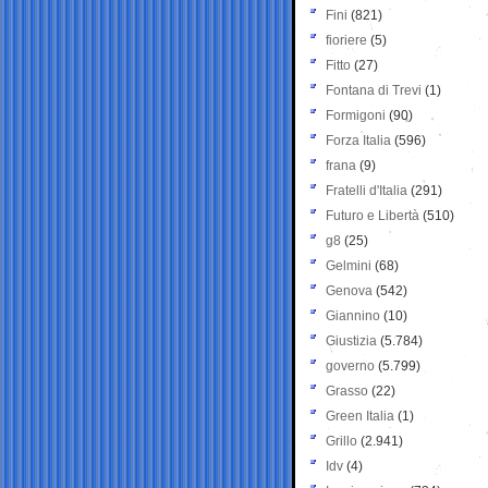
Fini
(821)
fioriere
(5)
Fitto
(27)
Fontana di Trevi
(1)
Formigoni
(90)
Forza Italia
(596)
frana
(9)
Fratelli d'Italia
(291)
Futuro e Libertà
(510)
g8
(25)
Gelmini
(68)
Genova
(542)
Giannino
(10)
Giustizia
(5.784)
governo
(5.799)
Grasso
(22)
Green Italia
(1)
Grillo
(2.941)
Idv
(4)