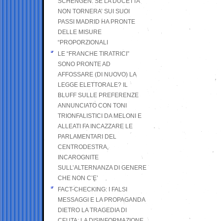
SCHENGEN. SE LA DUCETTA
NON TORNERA’ SUI SUOI
PASSI MADRID HA PRONTE
DELLE MISURE
“PROPORZIONALI
LE “FRANCHE TIRATRICI”
SONO PRONTE AD
AFFOSSARE (DI NUOVO) LA
LEGGE ELETTORALE? IL
BLUFF SULLE PREFERENZE
ANNUNCIATO CON TONI
TRIONFALISTICI DA MELONI E
ALLEATI FA INCAZZARE LE
PARLAMENTARI DEL
CENTRODESTRA,
INCAROGNITE
SULL’ALTERNANZA DI GENERE
CHE NON C’E’
FACT-CHECKING: I FALSI
MESSAGGI E LA PROPAGANDA
DIETRO LA TRAGEDIA DI
CEUTA: LA DISINFORMAZIONE