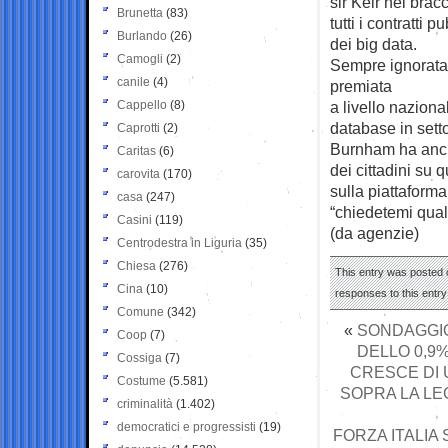
sir Keir nel brac
Brunetta
(83)
tutti i contratti 
Burlando
(26)
dei big data.
Camogli
(2)
Sempre ignorata
canile
(4)
premiata
Cappello
(8)
a livello naziona
database in setto
Caprotti
(2)
Burnham ha anche
Caritas
(6)
dei cittadini su
carovita
(170)
sulla piattaform
casa
(247)
“chiedetemi qual
Casini
(119)
(da agenzie)
Centrodestra in Liguria
(35)
Chiesa
(276)
This entry was posted o
Cina
(10)
responses to this entr
Comune
(342)
«
SONDAGGIO
Coop
(7)
DELLO 0,9
Cossiga
(7)
CRESCE DI 
Costume
(5.581)
SOPRA LA LEG
criminalità
(1.402)
democratici e progressisti
(19)
FORZA ITALIA