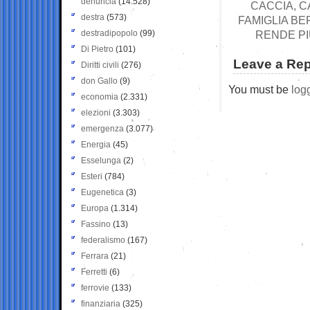
denuncia
(14.528)
CACCIA, CA
destra
(573)
FAMIGLIA BE
destradipopolo
(99)
RENDE PI
Di Pietro
(101)
Leave a Rep
Diritti civili
(276)
don Gallo
(9)
You must be
log
economia
(2.331)
elezioni
(3.303)
emergenza
(3.077)
Energia
(45)
Esselunga
(2)
Esteri
(784)
Eugenetica
(3)
Europa
(1.314)
Fassino
(13)
federalismo
(167)
Ferrara
(21)
Ferretti
(6)
ferrovie
(133)
finanziaria
(325)