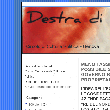
MENO TASSE
Destra di Popolo.net
POSSIBILE 
Circolo Genovese di Cultura e
GOVERNO BR
Politica
PROPRIETAR
Diretto da Riccardo Fucile
Scrivici: destradipopolo@gmail.com
L’IDEA DELL’
LE COSIDDETT
Categorie
AZIENDE PAGA
“RE DEL NORD
100 giorni
(5)
LOGISTICI DE