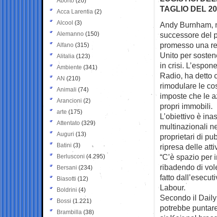
Aborto
(20)
TAGLIO DEL 2
Acca Larentia
(2)
Alcool
(3)
Andy Burnham, ne
Alemanno
(150)
successore del 
promesso una re
Alfano
(315)
Unito per sostene
Alitalia
(123)
in crisi. L’espon
Ambiente
(341)
Radio, ha detto 
AN
(210)
rimodulare le cos
Animali
(74)
imposte che le a
Arancioni
(2)
propri immobili.
arte
(175)
L’obiettivo è inas
Attentato
(329)
multinazionali ne
Auguri
(13)
proprietari di pu
Batini
(3)
ripresa delle att
“C’è spazio per i
Berlusconi
(4.295)
ribadendo di vole
Bersani
(234)
fatto dall’esecut
Biasotti
(12)
Labour.
Boldrini
(4)
Secondo il Daily
Bossi
(1.221)
potrebbe puntare 
Brambilla
(38)