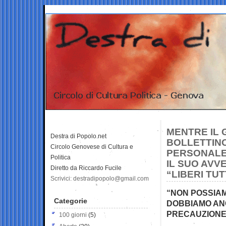
MENTRE IL 
Destra di Popolo.net
BOLLETTINO
Circolo Genovese di Cultura e
PERSONALE 
Politica
IL SUO AVV
Diretto da Riccardo Fucile
“LIBERI TUT
Scrivici: destradipopolo@gmail.com
“NON POSSIAM
Categorie
DOBBIAMO ANC
PRECAUZIONE
100 giorni
(5)