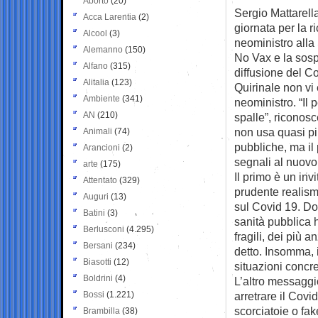
Aborto
(20)
Sergio Mattarella
Acca Larentia
(2)
giornata per la r
Alcool
(3)
neoministro alla 
Alemanno
(150)
No Vax e la sosp
Alfano
(315)
diffusione del C
Alitalia
(123)
Quirinale non vi 
Ambiente
(341)
neoministro. “Il 
AN
(210)
spalle”, riconosc
non usa quasi pi
Animali
(74)
pubbliche, ma il
Arancioni
(2)
segnali al nuovo
arte
(175)
Il primo è un in
Attentato
(329)
prudente realism
Auguri
(13)
sul Covid 19. Do
Batini
(3)
sanità pubblica h
Berlusconi
(4.295)
fragili, dei più 
Bersani
(234)
detto. Insomma, il
Biasotti
(12)
situazioni concr
Boldrini
(4)
L’altro messaggio
Bossi
(1.221)
arretrare il Cov
scorciatoie o fak
Brambilla
(38)