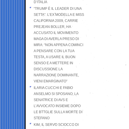
D’ITALIA
“TRUMP È IL LEADER DI UNA
SETTA”. L’EX MODELLA E MISS
CALIFORNIA 2009, CARRIE
PREJEAN BOLLER, HA
ACCUSATO IL MOVIMENTO
MAGA DI AVERLA PRESO DI
MIRA: “NON APPENA COMINCI
A PENSARE CON LA TUA
TESTA, A USARE IL BUON
SENSO E A METTERE IN
DISCUSSIONE LA
NARRAZIONE DOMINANTE,
VIENI EMARGINATO”
ILARIA CUCCHI E FABIO
ANSELMO SI SPOSANO; LA
SENATRICE DI AVS E
L’AVVOCATO INSIEME DOPO
LE BTTGLIE SULLA MORTE DI
STEFANO
KIM, IL SERVO SCIOCCO DI