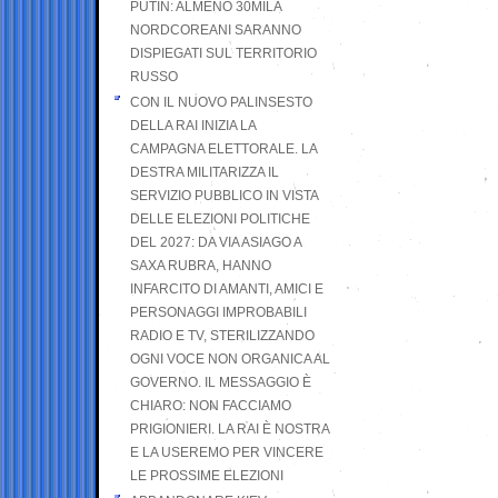
PUTIN: ALMENO 30MILA
NORDCOREANI SARANNO
DISPIEGATI SUL TERRITORIO
RUSSO
CON IL NUOVO PALINSESTO
DELLA RAI INIZIA LA
CAMPAGNA ELETTORALE. LA
DESTRA MILITARIZZA IL
SERVIZIO PUBBLICO IN VISTA
DELLE ELEZIONI POLITICHE
DEL 2027: DA VIA ASIAGO A
SAXA RUBRA, HANNO
INFARCITO DI AMANTI, AMICI E
PERSONAGGI IMPROBABILI
RADIO E TV, STERILIZZANDO
OGNI VOCE NON ORGANICA AL
GOVERNO. IL MESSAGGIO È
CHIARO: NON FACCIAMO
PRIGIONIERI. LA RAI È NOSTRA
E LA USEREMO PER VINCERE
LE PROSSIME ELEZIONI