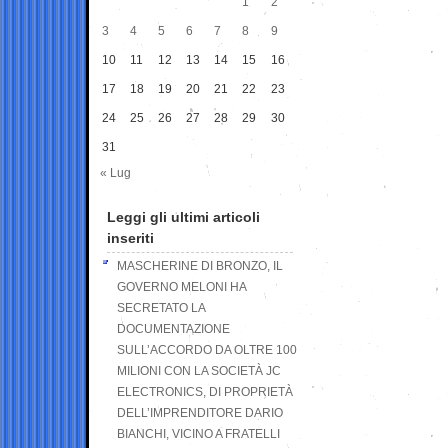
1
2
3
4
5
6
7
8
9
10
11
12
13
14
15
16
17
18
19
20
21
22
23
24
25
26
27
28
29
30
31
« Lug
Leggi gli ultimi articoli
inseriti
MASCHERINE DI BRONZO, IL
GOVERNO MELONI HA
SECRETATO LA
DOCUMENTAZIONE
SULL’ACCORDO DA OLTRE 100
MILIONI CON LA SOCIETÀ JC
ELECTRONICS, DI PROPRIETÀ
DELL’IMPRENDITORE DARIO
BIANCHI, VICINO A FRATELLI