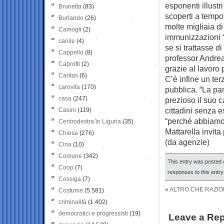
esponenti illustr
Brunetta
(83)
scoperti a tempo
Burlando
(26)
molte migliaia di 
Camogli
(2)
immunizzazioni “
canile
(4)
se si trattasse d
Cappello
(8)
professor Andrea 
Caprotti
(2)
grazie al lavoro 
Caritas
(6)
C’è infine un te
carovita
(170)
pubblica. “La pa
casa
(247)
prezioso il suo c
cittadini senza e
Casini
(119)
“perché abbiamo t
Centrodestra in Liguria
(35)
Mattarella invita
Chiesa
(276)
(da agenzie)
Cina
(10)
Comune
(342)
This entry was posted o
Coop
(7)
responses to this entr
Cossiga
(7)
«
ALTRO CHE RAZIO
Costume
(5.581)
criminalità
(1.402)
democratici e progressisti
(19)
Leave a Rep