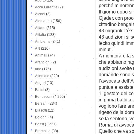
Aborto
(20)
perché minorenni
Acca Larentia
(2)
Il giorno dopo si
Alcool
(3)
Gjader, con proce
Alemanno
(150)
cittadino bengale
Alfano
(315)
43 migranti c’è st
Alitalia
(123)
43 audizioni si 
Ambiente
(341)
lecito quindi im
AN
(210)
minuti.
A monitorare la s
Animali
(74)
che abbiamo ragg
Arancioni
(2)
audizioni svolte n
arte
(175)
domande sono sta
Attentato
(329)
l’avvocata dell’A
Auguri
(13)
puntuale assiste
Batini
(3)
“Il gestore del c
Berlusconi
(4.295)
in prima battuta 
Bersani
(234)
vogliono fare anc
Biasotti
(12)
rigetto della do
Boldrini
(4)
se la sentono, ve
Bossi
(1.221)
Roma, di avvocat
Quello che va sot
Brambilla
(38)