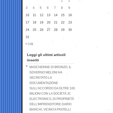
1
2
3
4
5
6
7
8
9
10
11
12
13
14
15
16
17
18
19
20
21
22
23
24
25
26
27
28
29
30
31
« Lug
Leggi gli ultimi articoli
inseriti
MASCHERINE DI BRONZO, IL
GOVERNO MELONI HA
SECRETATO LA
DOCUMENTAZIONE
SULL’ACCORDO DA OLTRE 100
MILIONI CON LA SOCIETÀ JC
ELECTRONICS, DI PROPRIETÀ
DELL’IMPRENDITORE DARIO
BIANCHI, VICINO A FRATELLI