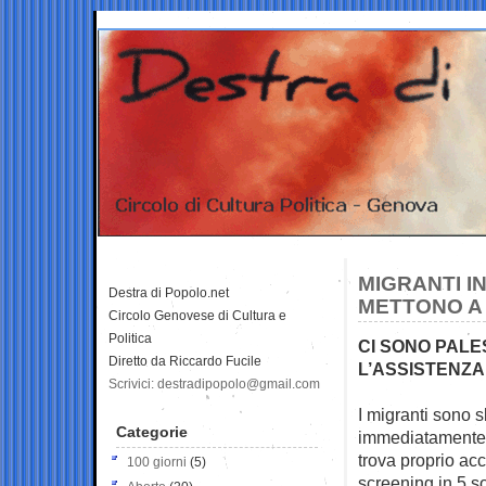
MIGRANTI I
Destra di Popolo.net
METTONO A 
Circolo Genovese di Cultura e
Politica
CI SONO PALES
Diretto da Riccardo Fucile
L’ASSISTENZA 
Scrivici: destradipopolo@gmail.com
I migranti sono 
Categorie
immediatament
trova proprio acc
100 giorni
(5)
screening in 5 so