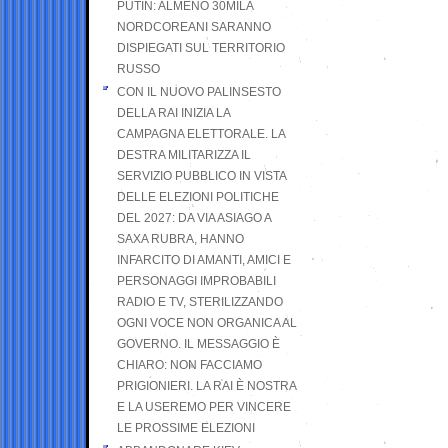
PUTIN: ALMENO 30MILA
NORDCOREANI SARANNO
DISPIEGATI SUL TERRITORIO
RUSSO
CON IL NUOVO PALINSESTO
DELLA RAI INIZIA LA
CAMPAGNA ELETTORALE. LA
DESTRA MILITARIZZA IL
SERVIZIO PUBBLICO IN VISTA
DELLE ELEZIONI POLITICHE
DEL 2027: DA VIA ASIAGO A
SAXA RUBRA, HANNO
INFARCITO DI AMANTI, AMICI E
PERSONAGGI IMPROBABILI
RADIO E TV, STERILIZZANDO
OGNI VOCE NON ORGANICA AL
GOVERNO. IL MESSAGGIO È
CHIARO: NON FACCIAMO
PRIGIONIERI. LA RAI È NOSTRA
E LA USEREMO PER VINCERE
LE PROSSIME ELEZIONI