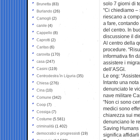
solo 7 giorni di 
Brunetta
(83)
“Ci chiediamo – 
Burlando
(26)
riescano a compr
Camogli
(2)
a fare, contando 
canile
(4)
del centro. In b
Cappello
(8)
discussione il di
Caprotti
(2)
Al centro della q
Caritas
(6)
procedure. “Risu
carovita
(170)
informativa fin d
casa
(247)
assistere i migra
dell’ASGI.
Casini
(119)
Le ong: “Assiste
Centrodestra in Liguria
(35)
Intanto una nota
Chiesa
(276)
denunciato le vio
Cina
(10)
nave militare Ca
Comune
(342)
“Non ci sono cert
Coop
(7)
medici sono effet
Cossiga
(7)
chiarezza sui me
Costume
(5.581)
denunciano le re
criminalità
(1.402)
Saving Humans ed
democratici e progressisti
(19)
significa affidar