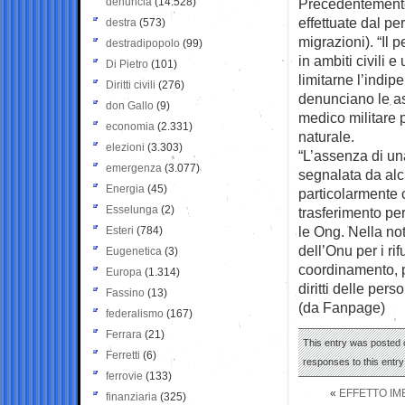
denuncia
(14.528)
Precedentemente
effettuate dal p
destra
(573)
migrazioni). “Il 
destradipopolo
(99)
in ambiti civili 
Di Pietro
(101)
limitarne l’indi
Diritti civili
(276)
denunciano le as
don Gallo
(9)
medico militare 
economia
(2.331)
naturale.
elezioni
(3.303)
“L’assenza di una
emergenza
(3.077)
segnalata da alcu
Energia
(45)
particolarmente 
Esselunga
(2)
trasferimento pe
le Ong. Nella no
Esteri
(784)
dell’Onu per i ri
Eugenetica
(3)
coordinamento, pe
Europa
(1.314)
diritti delle per
Fassino
(13)
(da Fanpage)
federalismo
(167)
Ferrara
(21)
This entry was posted o
Ferretti
(6)
responses to this entr
ferrovie
(133)
«
EFFETTO IM
finanziaria
(325)