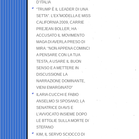
D’ITALIA
“TRUMP È IL LEADER DI UNA
SETTA”. L’EX MODELLA E MISS
CALIFORNIA 2009, CARRIE
PREJEAN BOLLER, HA
ACCUSATO IL MOVIMENTO
MAGA DI AVERLA PRESO DI
MIRA: “NON APPENA COMINCI
A PENSARE CON LA TUA
TESTA, A USARE IL BUON
SENSO E A METTERE IN
DISCUSSIONE LA
NARRAZIONE DOMINANTE,
VIENI EMARGINATO”
ILARIA CUCCHI E FABIO
ANSELMO SI SPOSANO; LA
SENATRICE DI AVS E
L’AVVOCATO INSIEME DOPO
LE BTTGLIE SULLA MORTE DI
STEFANO
KIM, IL SERVO SCIOCCO DI