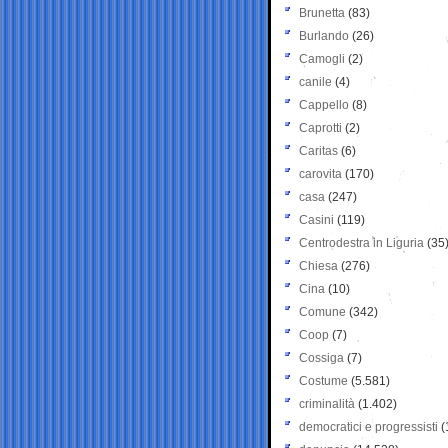
Brunetta
(83)
Burlando
(26)
Camogli
(2)
canile
(4)
Cappello
(8)
Caprotti
(2)
Caritas
(6)
carovita
(170)
casa
(247)
Casini
(119)
Centrodestra in Liguria
(35
Chiesa
(276)
Cina
(10)
Comune
(342)
Coop
(7)
Cossiga
(7)
Costume
(5.581)
criminalità
(1.402)
democratici e progressisti
(