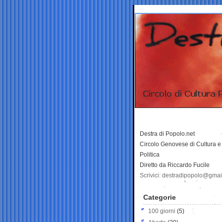
Destra di Popolo.net
Circolo Genovese di Cultura e
Politica
Diretto da Riccardo Fucile
Scrivici: destradipopolo@gma
Categorie
100 giorni
(5)