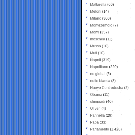
Mattarella
(60)
Meloni
(14)
Milano
(300)
Montezemolo
(7)
Monti
(357)
moschea
(11)
Musso
(10)
Muti
(10)
Napoli
(319)
Napolitano
(220)
no global
(5)
notte bianca
(3)
Nuovo Centrodestra
(2)
Obama
(11)
olimpiadi
(40)
Oliveri
(4)
Pannella
(29)
Papa
(33)
Parlamento
(1.428)