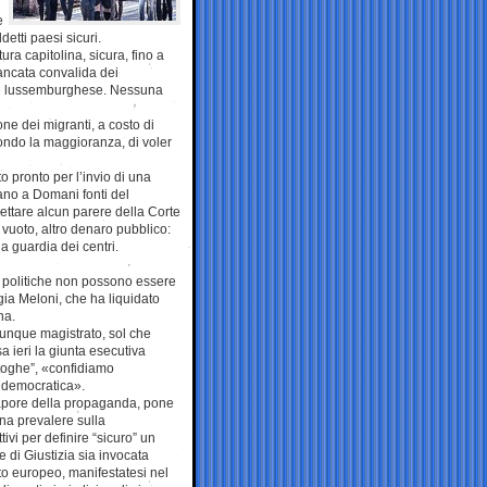
e
detti paesi sicuri.
ura capitolina, sicura, fino a
ancata convalida dei
orte lussemburghese. Nessuna
ne dei migranti, a costo di
econdo la maggioranza, di voler
 pronto per l’invio di una
ano a Domani fonti del
ettare alcun parere della Corte
 vuoto, altro denaro pubblico:
a guardia dei centri.
e politiche non possono essere
gia Meloni, che ha liquidato
na.
unque magistrato, sol che
a ieri la giunta esecutiva
 toghe”, «confidiamo
e democratica».
l sapore della propaganda, pone
ana prevalere sulla
vi per definire “sicuro” un
e di Giustizia sia invocata
to europeo, manifestatesi nel