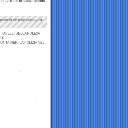
mana. A costo di sfidare ancora
onses to this entry through the
RSS 2.0
feed.
 , QUELLI DELLA POLIZIA
NER
CONTAINER, LA POLIZIA NEL