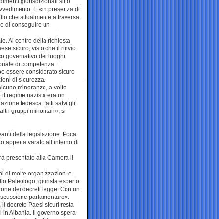
dimenti giurisdizionali sino
rovvedimento. E «in presenza di
ello che attualmente attraversa
ine di conseguire un
 Al centro della richiesta
ese sicuro, visto che il rinvio
co governativo dei luoghi
toriale di competenza.
ebbe essere considerato sicuro
ioni di sicurezza.
lcune minoranze, a volte
 il regime nazista era un
ione tedesca: fatti salvi gli
ltri gruppi minoritari», si
vanti della legislazione. Poca
eto appena varato all’interno di
arà presentato alla Camera il
ni di molte organizzazioni e
lo Paleologo, giurista esperto
sione dei decreti legge. Con un
 discussione parlamentare».
il decreto Paesi sicuri resta
i in Albania. Il governo spera