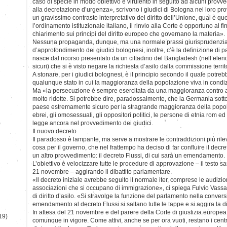
caso di specie in modo obiettivo e virulento in seguito ad alcuni provve
alla decretazione d’urgenza», scrivono i giudici di Bologna nel loro p
un gravissimo contrasto interpretativo del diritto dell’Unione, qual è qu
l’ordinamento istituzionale italiano, il rinvio alla Corte è opportuno al f
chiarimento sui principi del diritto europeo che governano la materia».
Nessuna propaganda, dunque, ma una normale prassi giurisprudenziale.
d’approfondimento dei giudici bolognesi, inoltre, c’è la definizione di pa
nasce dal ricorso presentato da un cittadino del Bangladesh (nell’elen
sicuri) che si è visto negare la richiesta d’asilo dalla commissione terri
A stonare, per i giudici bolognesi, è il principio secondo il quale potr
qualunque stato in cui la maggioranza della popolazione viva in condiz
Ma «la persecuzione è sempre esercitata da una maggioranza contro a
molto ridotte. Si potrebbe dire, paradossalmente, che la Germania sotto
paese estremamente sicuro per la stragrande maggioranza della popolaz
ebrei, gli omosessuali, gli oppositori politici, le persone di etnia rom ed a
)
legge ancora nel provvedimento dei giudici.
Il nuovo decreto
Il paradosso è lampante, ma serve a mostrare le contraddizioni più rile
cosa per il governo, che nel frattempo ha deciso di far confluire il decr
un altro provvedimento: il decreto Flussi, di cui sarà un emendamento.
L’obiettivo è velocizzare tutte le procedure di approvazione – il testo s
21 novembre – aggirando il dibattito parlamentare.
«Il decreto iniziale avrebbe seguito il normale iter, comprese le audizio
associazioni che si occupano di immigrazione», ci spiega Fulvio Vassal
di diritto d’asilo. «Si stravolge la funzione del parlamento nella conver
emendamento al decreto Flussi si saltano tutte le tappe e si aggira la
In attesa del 21 novembre e del parere della Corte di giustizia europea, 
19)
comunque in vigore. Come attivi, anche se per ora vuoti, restano i centr