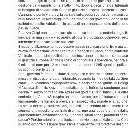
senza troppi giri di parole, che il braccio di ferro col governo sulla
gestione dei migranti non è affatto finito, dopo la decisione del tribunal
di Bologna di rinviare alla Corte di giustizia europea il decreto sui cosid
L’annuncio per le vie brevi fa balzare sulla sedia i vertici della magistrat
quel momento, di aver raggiunto una “tregua” col governo – dopo la m
trattenimenti oltre Adriatico – in attesa di un pronunciamento della c
pausa invece.
Palazzo Chigi non intende fare alcun passo indietro in materia di gestio
lanciarsi in una sfida a viso aperto al potere giudiziario, colpevole, s
interferire con le sue scelte politiche.
Il modello albanese non può essere messo in discussione. Ed è già tutto
nuova imbarcazione verso i centri di Shengjin e Gjader, come conferm
Viminale: la prossima settimana ricominceranno le missioni, senza asp
di giustizia europea. Anche a costo di continuare a spendere, per ora a
9 milioni di euro per 12 mesi solo per mantenere i 295 agenti di polizia 
Lo scontro con le toghe
Per il governo è una questione di coerenza e determinazione: le scelt
messe in discussione da un tribunale, secondo la linea dettata da Gior
come «un volantino propagandistico» la decisione dei giudici di Bolog
«L’accusa di politicizzazione mediaticamente imbastita raggiunge qual
decida in senso contrario alle attese del governante di turno», si è difes
centrale dell’Anm. «Si respira un’aria pesante», per il “sindacato delle
fermamente che tornino a prevalere il rispetto istituzionale e la ragion
La scelta dei magistrati emiliani, in effetti, non sembra affatto avere i
semmai una questione centrale di diritto: può una legge ordinaria itali
giurisprudenza sovranazionale? E ancora: quali sono i parametri oggetti
paese? Perché «rientra nella logica del rinvio pregiudiziale che la Cort
quando occorra dissipare gravissime divergenze interpretative del dirit