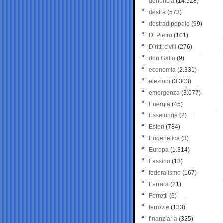
denuncia
(14.528)
destra
(573)
destradipopolo
(99)
Di Pietro
(101)
Diritti civili
(276)
don Gallo
(9)
economia
(2.331)
elezioni
(3.303)
emergenza
(3.077)
Energia
(45)
Esselunga
(2)
Esteri
(784)
Eugenetica
(3)
Europa
(1.314)
Fassino
(13)
federalismo
(167)
Ferrara
(21)
Ferretti
(6)
ferrovie
(133)
finanziaria
(325)