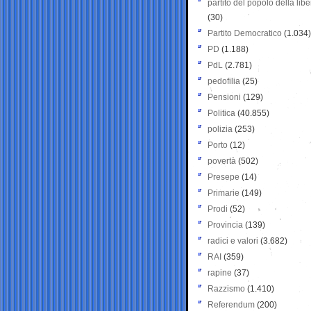
partito del popolo della libe
(30)
Partito Democratico
(1.034)
PD
(1.188)
PdL
(2.781)
pedofilia
(25)
Pensioni
(129)
Politica
(40.855)
polizia
(253)
Porto
(12)
povertà
(502)
Presepe
(14)
Primarie
(149)
Prodi
(52)
Provincia
(139)
radici e valori
(3.682)
RAI
(359)
rapine
(37)
Razzismo
(1.410)
Referendum
(200)