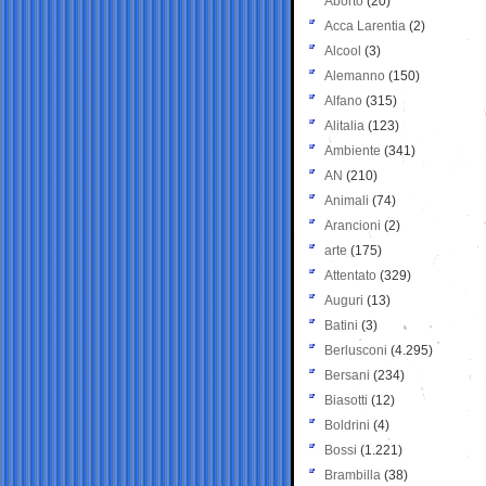
Aborto
(20)
Acca Larentia
(2)
Alcool
(3)
Alemanno
(150)
Alfano
(315)
Alitalia
(123)
Ambiente
(341)
AN
(210)
Animali
(74)
Arancioni
(2)
arte
(175)
Attentato
(329)
Auguri
(13)
Batini
(3)
Berlusconi
(4.295)
Bersani
(234)
Biasotti
(12)
Boldrini
(4)
Bossi
(1.221)
Brambilla
(38)