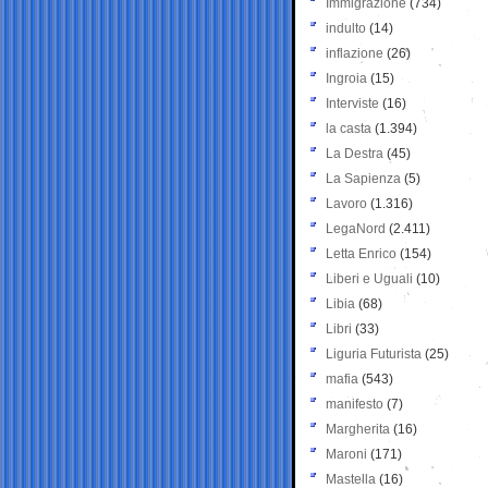
Immigrazione
(734)
indulto
(14)
inflazione
(26)
Ingroia
(15)
Interviste
(16)
la casta
(1.394)
La Destra
(45)
La Sapienza
(5)
Lavoro
(1.316)
LegaNord
(2.411)
Letta Enrico
(154)
Liberi e Uguali
(10)
Libia
(68)
Libri
(33)
Liguria Futurista
(25)
mafia
(543)
manifesto
(7)
Margherita
(16)
Maroni
(171)
Mastella
(16)