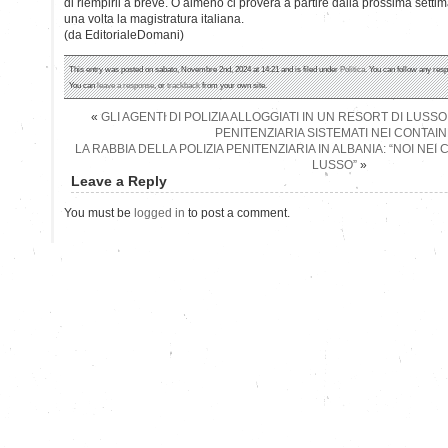
di riempirli a breve. O almeno ci proverà a partire dalla prossima setti
una volta la magistratura italiana.
(da EditorialeDomani)
This entry was posted on sabato, Novembre 2nd, 2024 at 14:21 and is filed under
Politica
. You can follow any resp
You can
leave a response
, or
trackback
from your own site.
«
GLI AGENTI DI POLIZIA ALLOGGIATI IN UN RESORT DI LUSSO
PENITENZIARIA SISTEMATI NEI CONTAI
LA RABBIA DELLA POLIZIA PENITENZIARIA IN ALBANIA: “NOI NEI 
LUSSO”
»
Leave a Reply
You must be
logged in
to post a comment.