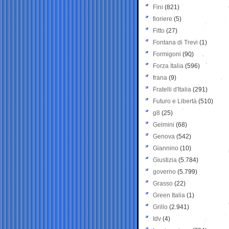
Fini
(821)
fioriere
(5)
Fitto
(27)
Fontana di Trevi
(1)
Formigoni
(90)
Forza Italia
(596)
frana
(9)
Fratelli d'Italia
(291)
Futuro e Libertà
(510)
g8
(25)
Gelmini
(68)
Genova
(542)
Giannino
(10)
Giustizia
(5.784)
governo
(5.799)
Grasso
(22)
Green Italia
(1)
Grillo
(2.941)
Idv
(4)