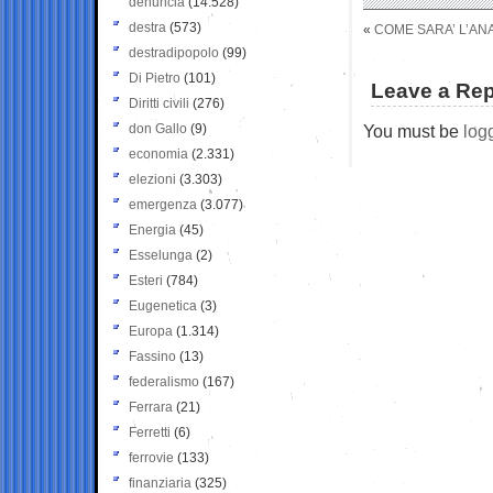
denuncia
(14.528)
destra
(573)
«
COME SARA’ L’ANA
destradipopolo
(99)
Di Pietro
(101)
Leave a Rep
Diritti civili
(276)
don Gallo
(9)
You must be
log
economia
(2.331)
elezioni
(3.303)
emergenza
(3.077)
Energia
(45)
Esselunga
(2)
Esteri
(784)
Eugenetica
(3)
Europa
(1.314)
Fassino
(13)
federalismo
(167)
Ferrara
(21)
Ferretti
(6)
ferrovie
(133)
finanziaria
(325)