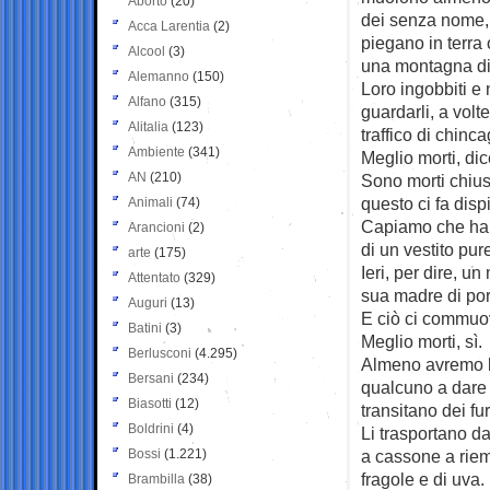
Aborto
(20)
dei senza nome, 
Acca Larentia
(2)
piegano in terra
Alcool
(3)
una montagna di
Alemanno
(150)
Loro ingobbiti e 
Alfano
(315)
guardarli, a volte
Alitalia
(123)
traffico di chinca
Ambiente
(341)
Meglio morti, di
AN
(210)
Sono morti chiusi
questo ci fa disp
Animali
(74)
Capiamo che han
Arancioni
(2)
di un vestito pu
arte
(175)
Ieri, per dire, 
Attentato
(329)
sua madre di port
Auguri
(13)
E ciò ci commuo
Batini
(3)
Meglio morti, sì.
Berlusconi
(4.295)
Almeno avremo l
Bersani
(234)
qualcuno a dare c
Biasotti
(12)
transitano dei f
Boldrini
(4)
Li trasportano d
Bossi
(1.221)
a cassone a riem
fragole e di uva.
Brambilla
(38)