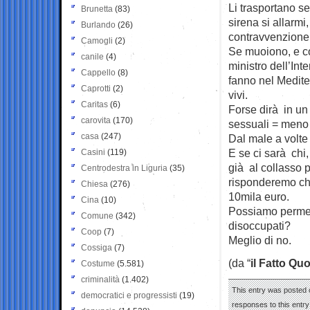
Li trasportano s
Brunetta
(83)
sirena si allarmi,
Burlando
(26)
contravvenzione. 
Camogli
(2)
Se muoiono, e co
canile
(4)
ministro dell’Int
Cappello
(8)
fanno nel Medit
Caprotti
(2)
vivi.
Caritas
(6)
Forse dirà in un
carovita
(170)
sessuali = meno
casa
(247)
Dal male a volte 
E se ci sarà chi,
Casini
(119)
già al collasso p
Centrodestra in Liguria
(35)
risponderemo che
Chiesa
(276)
10mila euro.
Cina
(10)
Possiamo permette
Comune
(342)
disoccupati?
Coop
(7)
Meglio di no.
Cossiga
(7)
(da “
il Fatto Qu
Costume
(5.581)
criminalità
(1.402)
This entry was posted o
democratici e progressisti
(19)
responses to this entr