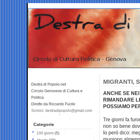
MIGRANTI, 
Destra di Popolo.net
Circolo Genovese di Cultura e
ANCHE SE NEI 
Politica
RIMANDARE L
Diretto da Riccardo Fucile
POSSIAMO PE
Scrivici: destradipopolo@gmail.com
Tre giorni fa furo
Categorie
non so bene
dov
Io però dico: meg
100 giorni
(5)
muoiono almeno 