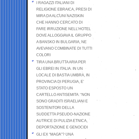
I RAGAZZI ITALIANI DI
RELIGIONE EBRAICA, PRESI DI
MIRA DA ALCUNI NAZISKIN
CHE HANNO CERCATO DI
FARE IRRUZIONE NELL’HOTEL
DOVE ALLOGGIAVA IL GRUPPO
A BANSKO IN BULGARIA, NE
AVEVANO COMBINATE DI TUTTI
COLORI
TIRA UNA BRUTTA ARIA PER
GLI EBREI IN ITALIA. IN UN
LOCALE DI BASTIA UMBRA, IN
PROVINCIA DI PERUGIA, E’
STATO ESPOSTO UN
CARTELLO ANTISEMITA: “NON
SONO GRADITI ISRAELIANI E
SOSTENITORI DELLA
SUDDETTA PSEUDO-NAZIONE
AUTRICE DI PULIZIA ETNICA,
DEPORTAZIONE E GENOCIDI
GLI EX “MAGA”? UNA