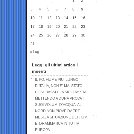
1
2
3
4
5
6
7
8
9
10
11
12
13
14
15
16
17
18
19
20
21
22
23
24
25
26
27
28
29
30
31
« Lug
Leggi gli ultimi articoli
inseriti
IL PO, FIUME PIU’ LUNGO
D’ITALIA, NON E’ MAI STATO
COSI’ BASSO. LA SICCITA’ STA
METTENDO A DURA PROVA I
SUOI VOLUMI D’ACQUA: AL
NORD NON PIOVE DA TRE
MESI,LA SITUAZIONE DEI FIUMI
E’ DRAMMATICA IN TUTTA
EUROPA