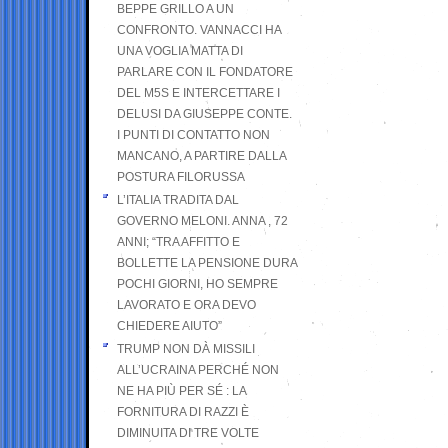
BEPPE GRILLO A UN
CONFRONTO. VANNACCI HA
UNA VOGLIA MATTA DI
PARLARE CON IL FONDATORE
DEL M5S E INTERCETTARE I
DELUSI DA GIUSEPPE CONTE.
I PUNTI DI CONTATTO NON
MANCANO, A PARTIRE DALLA
POSTURA FILORUSSA
L’ITALIA TRADITA DAL
GOVERNO MELONI. ANNA , 72
ANNI; “TRA AFFITTO E
BOLLETTE LA PENSIONE DURA
POCHI GIORNI, HO SEMPRE
LAVORATO E ORA DEVO
CHIEDERE AIUTO”
TRUMP NON DÀ MISSILI
ALL’UCRAINA PERCHÉ NON
NE HA PIÙ PER SÉ : LA
FORNITURA DI RAZZI È
DIMINUITA DI TRE VOLTE