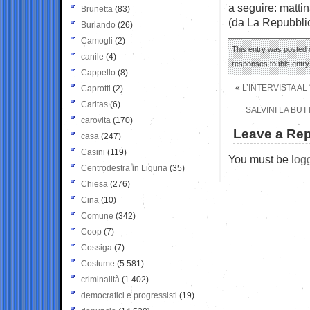
a seguire: mattin
Brunetta
(83)
(da La Repubbli
Burlando
(26)
Camogli
(2)
This entry was posted o
canile
(4)
responses to this entr
Cappello
(8)
«
L’INTERVISTA AL
Caprotti
(2)
Caritas
(6)
SALVINI LA BU
carovita
(170)
Leave a Rep
casa
(247)
Casini
(119)
You must be
log
Centrodestra in Liguria
(35)
Chiesa
(276)
Cina
(10)
Comune
(342)
Coop
(7)
Cossiga
(7)
Costume
(5.581)
criminalità
(1.402)
democratici e progressisti
(19)