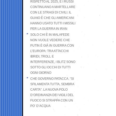
RISPETTO AL 2025, E I RUSSI
CONTINUANO A MARTELLARE
CON LE STRAGI DI CIVILI. IL
GUAIO È CHE GLI AMERICANI
HANNO USATO TUTTI I MISSILI
PER LA GUERRA IN IRAN
SOLO CHI È IN MALAFEDE
NON VUOLE VEDERE CHE
PUTIN È GIÀ IN GUERRA CON
L’EUROPA: TRA ATTACCHI
IBRIDI, TROLL E
INTERFERENZE, I BLITZ SONO
SOTTO GLI OCCHI DI TUTTI
OGNI GIORNO
CHE GOVERNO PATACCA. “SI
SFILAMENTA TUTTA, SEMBRA
CARTA”. LA NUOVA POLO
D’ORDINANZA DEI VIGILI DEL
FUOCO SI STRAPPA CON UN
PO’ D’ACQUA