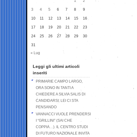
1
2
3
4
5
6
7
8
9
10
11
12
13
14
15
16
17
18
19
20
21
22
23
24
25
26
27
28
29
30
31
« Lug
Leggi gli ultimi articoli
inseriti
PRIMARIE CAMPO LARGO,
ORA SONO IN TANTI A
CHIEDERE A SILVIA SALIS DI
CANDIDARSI: LEI CI STA
PENSANDO
VANNACCI VUOLE PRENDERSI
I “GRILLINI” (SAI CHE
COPPIA…). IL CENTRO STUDI
DI FUTURO NAZIONALE INVITA