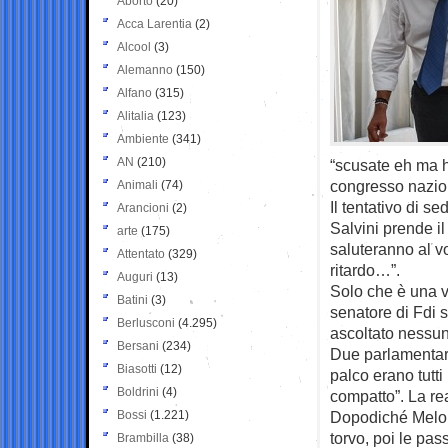
Aborto
(20)
Acca Larentia
(2)
Alcool
(3)
Alemanno
(150)
Alfano
(315)
Alitalia
(123)
Ambiente
(341)
AN
(210)
“scusate eh ma h
congresso nazion
Animali
(74)
Il tentativo di s
Arancioni
(2)
Salvini prende i
arte
(175)
saluteranno al vol
Attentato
(329)
ritardo…”.
Auguri
(13)
Solo che è una v
Batini
(3)
senatore di Fdi s
Berlusconi
(4.295)
ascoltato nessun
Bersani
(234)
Due parlamentari
Biasotti
(12)
palco erano tutti
Boldrini
(4)
compatto”. La re
Bossi
(1.221)
Dopodiché Meloni
torvo, poi le pas
Brambilla
(38)