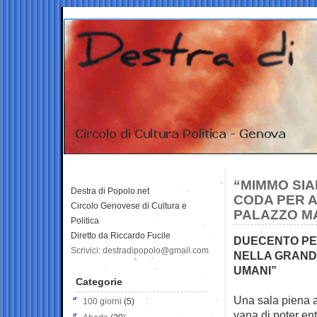
“MIMMO SIA
Destra di Popolo.net
CODA PER A
Circolo Genovese di Cultura e
PALAZZO M
Politica
Diretto da Riccardo Fucile
DUECENTO PE
Scrivici: destradipopolo@gmail.com
NELLA GRAND
UMANI”
Categorie
Una sala piena a
100 giorni
(5)
vana di poter
ent