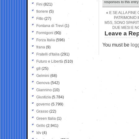
responses to this entr
Fini
(821)
fioriere
(5)
«
E SE ALLA FINE
PATRIMONIO 
Fitto
(27)
M5S, SONO SPARIT
Fontana di Trevi
(1)
DUE MESI E N
Leave a Rep
Formigoni
(90)
Forza Italia
(596)
You must be
log
frana
(9)
Fratelli d'Italia
(291)
Futuro e Libertà
(510)
g8
(25)
Gelmini
(68)
Genova
(542)
Giannino
(10)
Giustizia
(5.784)
governo
(5.799)
Grasso
(22)
Green Italia
(1)
Grillo
(2.941)
Idv
(4)