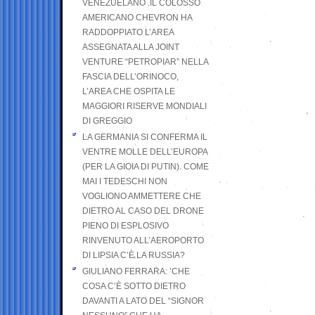
VENEZUELANO .IL COLOSSO
AMERICANO CHEVRON HA
RADDOPPIATO L’AREA
ASSEGNATA ALLA JOINT
VENTURE “PETROPIAR” NELLA
FASCIA DELL’ORINOCO,
L’AREA CHE OSPITA LE
MAGGIORI RISERVE MONDIALI
DI GREGGIO
LA GERMANIA SI CONFERMA IL
VENTRE MOLLE DELL’EUROPA
(PER LA GIOIA DI PUTIN). COME
MAI I TEDESCHI NON
VOGLIONO AMMETTERE CHE
DIETRO AL CASO DEL DRONE
PIENO DI ESPLOSIVO
RINVENUTO ALL’AEROPORTO
DI LIPSIA C’È LA RUSSIA?
GIULIANO FERRARA: ’CHE
COSA C’È SOTTO DIETRO
DAVANTI A LATO DEL “SIGNOR