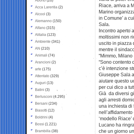
Aborto
(20)
Riace, arriva a 
Acca Larentia
(2)
Marino organizza
Alcool
(3)
in Comune’ a cui
Alemanno
(150)
Sala.
Alfano
(315)
Incontro aperto a 
Alitalia
(123)
moltissimi non ri
Ambiente
(341)
uscito in piazza 
AN
(210)
mentre il sindac
“Mimmo, Milano è
Animali
(74)
“Sono contento d
Arancioni
(2)
c’è intenzione s
arte
(175)
Giuseppe Sala ap
Attentato
(329)
aiutare questo uo
Auguri
(13)
per cui dico a tu
Batini
(3)
Già da diversi g
Berlusconi
(4.295)
agli arresti domi
Bersani
(234)
una inchiesta di
Biasotti
(12)
nell’affidamento d
Boldrini
(4)
‘modello Riace’ 
Bossi
(1.221)
Lucano ha ringr
che un giorno u
Brambilla
(38)