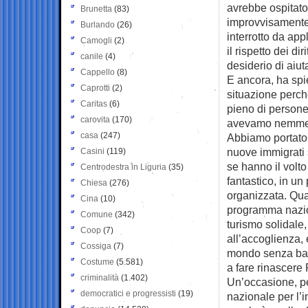
avrebbe ospitato,
Brunetta
(83)
improvvisamente
Burlando
(26)
interrotto da app
Camogli
(2)
il rispetto dei di
canile
(4)
desiderio di aiut
Cappello
(8)
E ancora, ha spie
Caprotti
(2)
situazione perchè
Caritas
(6)
pieno di persone
carovita
(170)
avevamo nemmeno 
casa
(247)
Abbiamo portato 
nuove immigrati 
Casini
(119)
se hanno il volt
Centrodestra in Liguria
(35)
fantastico, in un
Chiesa
(276)
organizzata. Qua
Cina
(10)
programma nazion
Comune
(342)
turismo solidale
Coop
(7)
all’accoglienza, 
Cossiga
(7)
mondo senza barri
Costume
(5.581)
a fare rinascere 
criminalità
(1.402)
Un’occasione, pe
democratici e progressisti
(19)
nazionale per l’i