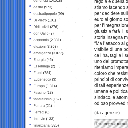
denuncia
(14.528)
regola è quella 
stiamo facendo s
destra
(573)
per decidere sull
destradipopolo
(99)
euro al giorno 
Di Pietro
(101)
per l’integrazion
Diritti civili
(276)
giustizia farà il
don Gallo
(9)
storia insegna mo
economia
(2.331)
“Ma l’attacco ai g
elezioni
(3.303)
visibile di una po
emergenza
(3.077)
ce l’ha, taglia i 
Energia
(45)
uno dei promotor
Esselunga
(2)
riteniamo imperat
coloro che resis
Esteri
(784)
princìpi di conviv
Eugenetica
(3)
di tali esperienz
Europa
(1.314)
umana e politica,
Fassino
(13)
sindaco, e attorno
federalismo
(167)
odioso provvedim
Ferrara
(21)
(da agenzie)
Ferretti
(6)
ferrovie
(133)
This entry was posted o
finanziaria
(325)