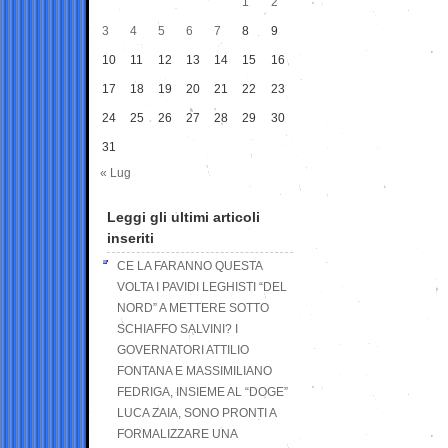
1
2
3
4
5
6
7
8
9
10
11
12
13
14
15
16
17
18
19
20
21
22
23
24
25
26
27
28
29
30
31
« Lug
Leggi gli ultimi articoli
inseriti
CE LA FARANNO QUESTA
VOLTA I PAVIDI LEGHISTI “DEL
NORD” A METTERE SOTTO
SCHIAFFO SALVINI? I
GOVERNATORI ATTILIO
FONTANA E MASSIMILIANO
FEDRIGA, INSIEME AL “DOGE”
LUCA ZAIA, SONO PRONTI A
FORMALIZZARE UNA