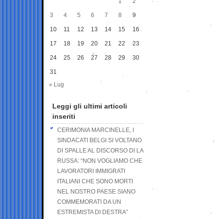
1
2
3
4
5
6
7
8
9
10
11
12
13
14
15
16
17
18
19
20
21
22
23
24
25
26
27
28
29
30
31
« Lug
Leggi gli ultimi articoli
inseriti
CERIMONIA MARCINELLE, I
SINDACATI BELGI SI VOLTANO
DI SPALLE AL DISCORSO DI LA
RUSSA: “NON VOGLIAMO CHE
LAVORATORI IMMIGRATI
ITALIANI CHE SONO MORTI
NEL NOSTRO PAESE SIANO
COMMEMORATI DA UN
ESTREMISTA DI DESTRA”