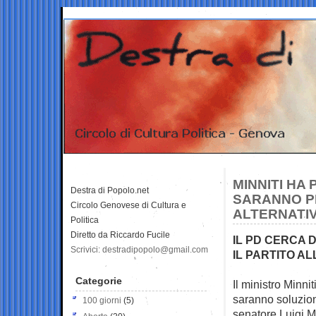
MINNITI HA
Destra di Popolo.net
SARANNO PI
Circolo Genovese di Cultura e
ALTERNATI
Politica
Diretto da Riccardo Fucile
IL PD CERCA D
Scrivici: destradipopolo@gmail.com
IL PARTITO A
Categorie
Il ministro Minni
saranno soluzio
100 giorni
(5)
senatore Luigi M