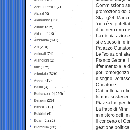
Aborto
(20)
Commissione stra
Acca Larentia
(2)
promozione dei di
Alcool
(3)
SkyTg24. Mancon
Alemanno
(150)
“non è virgolett
Alfano
(315)
il numero uno de
Alitalia
(123)
La dichiarazione
Ambiente
(341)
si è speso in pr
AN
(210)
Palazzo Curtaton
Le “soluzioni alt
Animali
(74)
Franco Gabrielli 
Arancioni
(2)
riferimento alle 
arte
(175)
per l’emergenza 
Attentato
(329)
bisogno, venisse
Auguri
(13)
Curtatone.
Batini
(3)
Gabrielli ha cri
Berlusconi
(4.295)
tempo, sostenendo
Bersani
(234)
Piazza Indipend
Biasotti
(12)
La frase di Minnit
Boldrini
(4)
ministero dell’I
Bossi
(1.221)
il concerto di Co
gestione politic
Brambilla
(38)