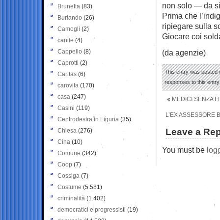
non solo — da si
Brunetta
(83)
Prima che l’indig
Burlando
(26)
ripiegare sulla 
Camogli
(2)
Giocare coi solda
canile
(4)
Cappello
(8)
(da agenzie)
Caprotti
(2)
This entry was posted o
Caritas
(6)
responses to this entr
carovita
(170)
casa
(247)
«
MEDICI SENZA F
Casini
(119)
L’EX ASSESSORE B
Centrodestra in Liguria
(35)
Leave a Rep
Chiesa
(276)
Cina
(10)
You must be
log
Comune
(342)
Coop
(7)
Cossiga
(7)
Costume
(5.581)
criminalità
(1.402)
democratici e progressisti
(19)