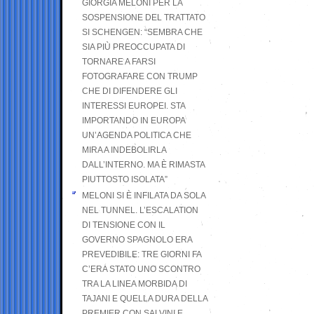
GIORGIA MELONI PER LA
SOSPENSIONE DEL TRATTATO
SI SCHENGEN: “SEMBRA CHE
SIA PIÙ PREOCCUPATA DI
TORNARE A FARSI
FOTOGRAFARE CON TRUMP
CHE DI DIFENDERE GLI
INTERESSI EUROPEI. STA
IMPORTANDO IN EUROPA
UN’AGENDA POLITICA CHE
MIRA A INDEBOLIRLA
DALL’INTERNO. MA È RIMASTA
PIUTTOSTO ISOLATA”
MELONI SI È INFILATA DA SOLA
NEL TUNNEL. L’ESCALATION
DI TENSIONE CON IL
GOVERNO SPAGNOLO ERA
PREVEDIBILE: TRE GIORNI FA
C’ERA STATO UNO SCONTRO
TRA LA LINEA MORBIDA DI
TAJANI E QUELLA DURA DELLA
PREMIER CON SALVINI E