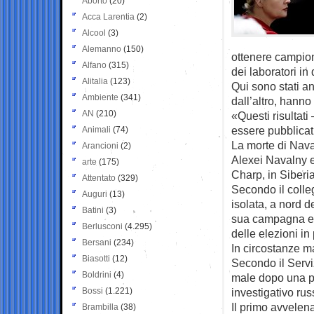
Aborto
(20)
Acca Larentia
(2)
Alcool
(3)
Alemanno
(150)
ottenere campioni
Alfano
(315)
dei laboratori in
Alitalia
(123)
Qui sono stati an
Ambiente
(341)
dall’altro, hann
AN
(210)
«Questi risultat
essere pubblicati
Animali
(74)
La morte di Nav
Arancioni
(2)
Alexei Navalny e
arte
(175)
Charp, in Siberia
Attentato
(329)
Secondo il colle
Auguri
(13)
isolata, a nord d
Batini
(3)
sua campagna ele
Berlusconi
(4.295)
delle elezioni i
Bersani
(234)
In circostanze m
Biasotti
(12)
Secondo il Servi
Boldrini
(4)
male dopo una p
Bossi
(1.221)
investigativo ru
Il primo avvele
Brambilla
(38)