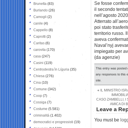
Se fosse confer
Brunetta
(83)
il secondo tenta
Burlando
(26)
nell’agosto 2020,
Camogli
(2)
Atterrato all’aer
canile
(4)
poi stato trasfer
Cappello
(8)
territorio russo
Caprotti
(2)
aveva confermato
Caritas
(6)
Naval’nyj avevan
carovita
(170)
impiegato per av
casa
(247)
(da agenzie)
Casini
(119)
This entry was posted 
Centrodestra in Liguria
(35)
any responses to this 
Chiesa
(276)
site.
Cina
(10)
Comune
(342)
«
IL MINISTRO IS
IMMOBILIA
Coop
(7)
CASO ZAMBELLI, I
Cossiga
(7)
AMICA DI 
Leave a Rep
Costume
(5.581)
criminalità
(1.402)
You must be
log
democratici e progressisti
(19)