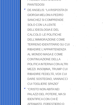
PIANTEDOSI
DE ANGELIS: “LA RISPOSTA DI
GIORGIA MELONI A PEDRO
SANCHEZ SI COMPRENDE
SOLO CON LA LENTE
DELL’IDEOLOGIA E DEL
CALCOLO: LE POLITICHE
DELL’IMMIGRAZIONE COME
TERRENO IDENTITARIO SU CUI
RIBADIRE L’APPARTENENZA
AL MONDO MAGA E COME
CONTINUAZIONE DELLA
POLITICA INTERNA CON ALTRI
MEZZI. INSOMMA, TRUMP CUI
RIBADIRE FEDELTÀ, VOX CUI
DARE SOSTEGNO, VANNACCI
CUI TOGLIERE SPAZIO”
“CRISTO NON ABITA NEI
PALAZZI DEL POTERE, MA SI
IDENTIFICA CON CHI È
AFFAMATO, FORESTIERO O