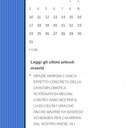
1
2
3
4
5
6
7
8
9
10
11
12
13
14
15
16
17
18
19
20
21
22
23
24
25
26
27
28
29
30
31
« Lug
Leggi gli ultimi articoli
inseriti
GRAZIE GIORGIA! L’UNICO
EFFETTO CONCRETO DELLA
CRISI DIPLOMATICA
SCATENATA DA MELONI
CONTRO SANCHEZ PER IL
CASO CEUTA? ORA CHE
ANCHE MADRID HA SOSPESO
SCHENGEN PER CHI ARRIVA
DAL NOSTRO PAESE, GLI