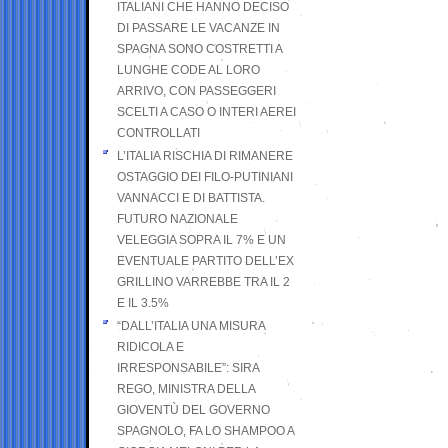
ITALIANI CHE HANNO DECISO
DI PASSARE LE VACANZE IN
SPAGNA SONO COSTRETTI A
LUNGHE CODE AL LORO
ARRIVO, CON PASSEGGERI
SCELTI A CASO O INTERI AEREI
CONTROLLATI
L’ITALIA RISCHIA DI RIMANERE
OSTAGGIO DEI FILO-PUTINIANI
VANNACCI E DI BATTISTA.
FUTURO NAZIONALE
VELEGGIA SOPRA IL 7% E UN
EVENTUALE PARTITO DELL’EX
GRILLINO VARREBBE TRA IL 2
E IL 3.5%
“DALL’ITALIA UNA MISURA
RIDICOLA E
IRRESPONSABILE”: SIRA
REGO, MINISTRA DELLA
GIOVENTÙ DEL GOVERNO
SPAGNOLO, FA LO SHAMPOO A