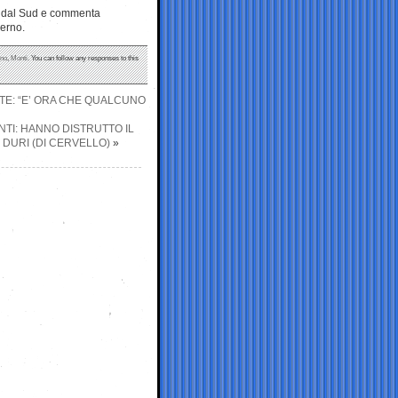
do dal Sud e commenta
verno.
rno
,
Monti
. You can follow any responses to this
STE: “E’ ORA CHE QUALCUNO
TI: HANNO DISTRUTTO IL
 DURI (DI CERVELLO)
»