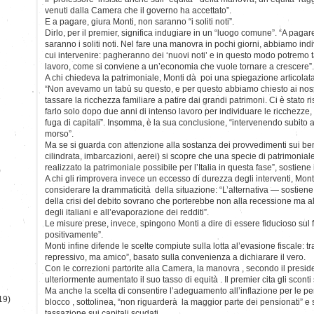
venuti dalla Camera che il governo ha accettato”.
E a pagare, giura Monti, non saranno “i soliti noti”.
Dirlo, per il premier, significa indugiare in un “luogo comune”. “A paga
saranno i soliti noti. Nel fare una manovra in pochi giorni, abbiamo in
cui intervenire: pagheranno dei ‘nuovi noti’ e in questo modo potremo t
lavoro, come si conviene a un’economia che vuole tornare a crescere”.
A chi chiedeva la patrimoniale, Monti dà poi una spiegazione articolata 
“Non avevamo un tabù su questo, e per questo abbiamo chiesto ai nostri
tassare la ricchezza familiare a patire dai grandi patrimoni. Ci è stato
farlo solo dopo due anni di intenso lavoro per individuare le ricchezz
fuga di capitali”. Insomma, è la sua conclusione, “intervenendo subit
morso”.
Ma se si guarda con attenzione alla sostanza dei provvedimenti sui ben
cilindrata, imbarcazioni, aerei) si scopre che una specie di patrimonial
realizzato la patrimoniale possibile per l’Italia in questa fase”, sostiene 
)
A chi gli rimprovera invece un eccesso di durezza degli interventi, Mont
considerare la drammaticità della situazione: “L’alternativa — sostiene
della crisi del debito sovrano che porterebbe non alla recessione ma al
degli italiani e all’evaporazione dei redditi”.
Le misure prese, invece, spingono Monti a dire di essere fiducioso sul f
positivamente”.
Monti infine difende le scelte compiute sulla lotta al’evasione fiscale: tr
repressivo, ma amico”, basato sulla convenienza a dichiarare il vero.
Con le correzioni partorite alla Camera, la manovra , secondo il presid
ulteriormente aumentato il suo tasso di equità . Il premier cita gli sconti s
Ma anche la scelta di consentire l’adeguamento all’inflazione per le pen
19)
blocco , sottolinea, “non riguarderà la maggior parte dei pensionati” 
tassazione sui capitali scudati.