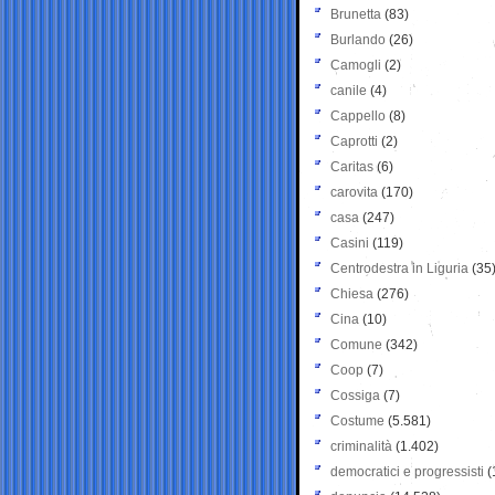
Brunetta
(83)
Burlando
(26)
Camogli
(2)
canile
(4)
Cappello
(8)
Caprotti
(2)
Caritas
(6)
carovita
(170)
casa
(247)
Casini
(119)
Centrodestra in Liguria
(35
Chiesa
(276)
Cina
(10)
Comune
(342)
Coop
(7)
Cossiga
(7)
Costume
(5.581)
criminalità
(1.402)
democratici e progressisti
(