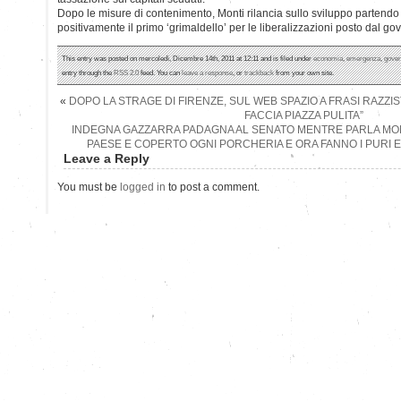
Dopo le misure di contenimento, Monti rilancia sullo sviluppo parten
positivamente il primo ‘grimaldello’ per le liberalizzazioni posto dal go
This entry was posted on mercoledì, Dicembre 14th, 2011 at 12:11 and is filed under
economia
,
emergenza
,
gove
entry through the
RSS 2.0
feed. You can
leave a response
, or
trackback
from your own site.
«
DOPO LA STRAGE DI FIRENZE, SUL WEB SPAZIO A FRASI RAZZI
FACCIA PIAZZA PULITA”
INDEGNA GAZZARRA PADAGNA AL SENATO MENTRE PARLA MON
PAESE E COPERTO OGNI PORCHERIA E ORA FANNO I PURI E
Leave a Reply
You must be
logged in
to post a comment.