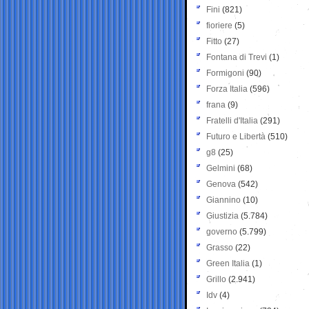
Fini
(821)
fioriere
(5)
Fitto
(27)
Fontana di Trevi
(1)
Formigoni
(90)
Forza Italia
(596)
frana
(9)
Fratelli d'Italia
(291)
Futuro e Libertà
(510)
g8
(25)
Gelmini
(68)
Genova
(542)
Giannino
(10)
Giustizia
(5.784)
governo
(5.799)
Grasso
(22)
Green Italia
(1)
Grillo
(2.941)
Idv
(4)