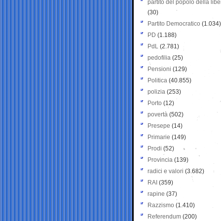
partito del popolo della libe
(30)
Partito Democratico
(1.034)
PD
(1.188)
PdL
(2.781)
pedofilia
(25)
Pensioni
(129)
Politica
(40.855)
polizia
(253)
Porto
(12)
povertà
(502)
Presepe
(14)
Primarie
(149)
Prodi
(52)
Provincia
(139)
radici e valori
(3.682)
RAI
(359)
rapine
(37)
Razzismo
(1.410)
Referendum
(200)