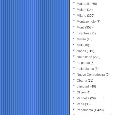
Mattarella
(60)
Meloni
(14)
Milano
(300)
Montezemolo
(7)
Monti
(357)
moschea
(11)
Musso
(10)
Muti
(10)
Napoli
(319)
Napolitano
(220)
no global
(5)
notte bianca
(3)
Nuovo Centrodestra
(2)
Obama
(11)
olimpiadi
(40)
Oliveri
(4)
Pannella
(29)
Papa
(33)
Parlamento
(1.428)