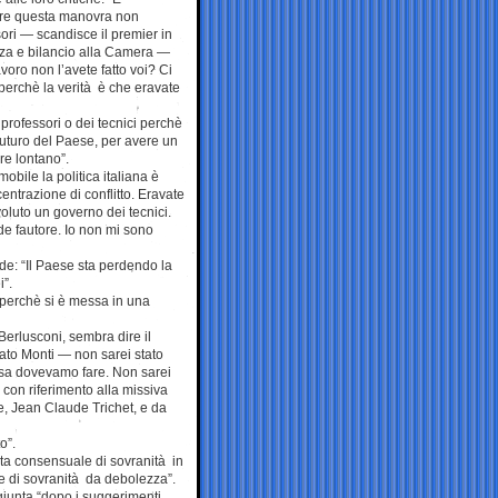
are questa manovra non
ori — scandisce il premier in
a e bilancio alla Camera —
oro non l’avete fatto voi? Ci
perchè la verità è che eravate
 professori o dei tecnici perchè
futuro del Paese, per avere un
re lontano”.
mobile la politica italiana è
centrazione di conflitto. Eravate
voluto un governo dei tecnici.
de fautore. Io non mi sono
nde: “Il Paese sta perdendo la
i”.
o perchè si è messa in una
Berlusconi, sembra dire il
sato Monti — non sarei stato
osa dovevamo fare. Non sarei
o con riferimento alla missiva
ce, Jean Claude Trichet, e da
o”.
ita consensuale di sovranità in
e di sovranità da debolezza”.
ggiunta “dopo i suggerimenti