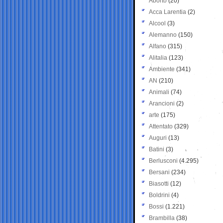
Aborto
(20)
Acca Larentia
(2)
Alcool
(3)
Alemanno
(150)
Alfano
(315)
Alitalia
(123)
Ambiente
(341)
AN
(210)
Animali
(74)
Arancioni
(2)
arte
(175)
Attentato
(329)
Auguri
(13)
Batini
(3)
Berlusconi
(4.295)
Bersani
(234)
Biasotti
(12)
Boldrini
(4)
Bossi
(1.221)
Brambilla
(38)