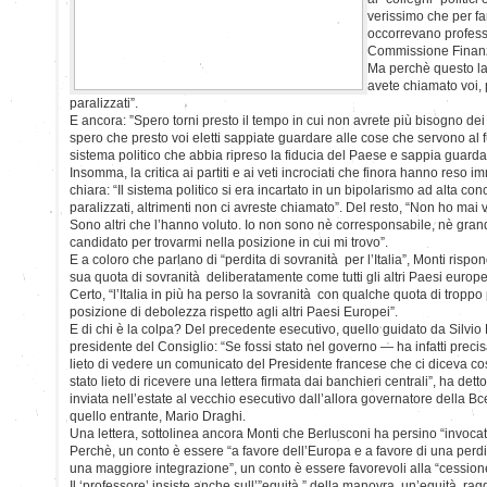
verissimo che per f
occorrevano profess
Commissione Finanz
Ma perchè questo lav
avete chiamato voi, 
paralizzati”.
E ancora: ”Spero torni presto il tempo in cui non avrete più bisogno dei
spero che presto voi eletti sappiate guardare alle cose che servono al 
sistema politico che abbia ripreso la fiducia del Paese e sappia guarda
Insomma, la critica ai partiti e ai veti incrociati che finora hanno reso im
chiara: “Il sistema politico si era incartato in un bipolarismo ad alta con
paralizzati, altrimenti non ci avreste chiamato”. Del resto, “Non ho mai 
Sono altri che l’hanno voluto. Io non sono nè corresponsabile, nè gran
candidato per trovarmi nella posizione in cui mi trovo”.
E a coloro che parlano di “perdita di sovranità per l’Italia”, Monti rispo
sua quota di sovranità deliberatamente come tutti gli altri Paesi europe
Certo, “l’Italia in più ha perso la sovranità con qualche quota di tropp
posizione di debolezza rispetto agli altri Paesi Europei”.
E di chi è la colpa? Del precedente esecutivo, quello guidato da Silvio 
presidente del Consiglio: “Se fossi stato nel governo — ha infatti preci
lieto di vedere un comunicato del Presidente francese che ci diceva c
stato lieto di ricevere una lettera firmata dai banchieri centrali”, ha dett
inviata nell’estate al vecchio esecutivo dall’allora governatore della B
quello entrante, Mario Draghi.
Una lettera, sottolinea ancora Monti che Berlusconi ha persino “invocat
Perchè, un conto è essere “a favore dell’Europa e a favore di una perd
una maggiore integrazione”, un conto è essere favorevoli alla “cession
Il ‘professore’ insiste anche sull’”equità ” della manovra, un’equità ra