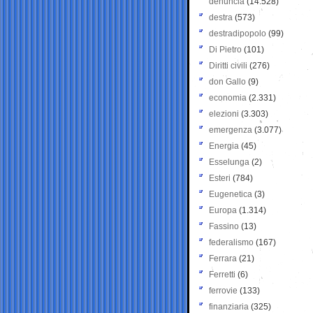
denuncia
(14.528)
destra
(573)
destradipopolo
(99)
Di Pietro
(101)
Diritti civili
(276)
don Gallo
(9)
economia
(2.331)
elezioni
(3.303)
emergenza
(3.077)
Energia
(45)
Esselunga
(2)
Esteri
(784)
Eugenetica
(3)
Europa
(1.314)
Fassino
(13)
federalismo
(167)
Ferrara
(21)
Ferretti
(6)
ferrovie
(133)
finanziaria
(325)