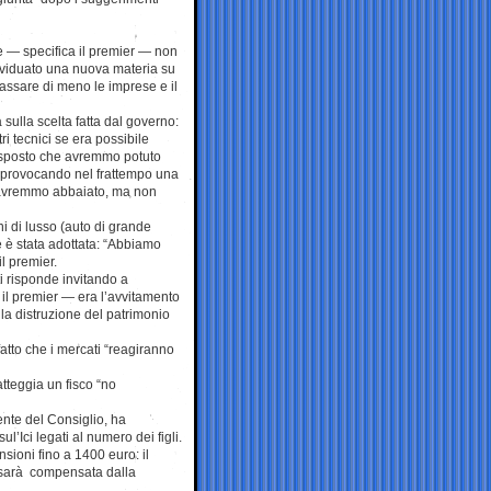
re — specifica il premier — non
dividuato una nuova materia su
assare di meno le imprese e il
sulla scelta fatta dal governo:
 tecnici se era possibile
 risposto che avremmo potuto
e, provocando nel frattempo una
o avremmo abbaiato, ma non
i di lusso (auto di grande
e è stata adottata: “Abbiamo
il premier.
i risponde invitando a
 il premier — era l’avvitamento
la distruzione del patrimonio
atto che i mercati “reagiranno
atteggia un fisco “no
ente del Consiglio, ha
ul’Ici legati al numero dei figli.
sioni fino a 1400 euro: il
e sarà compensata dalla