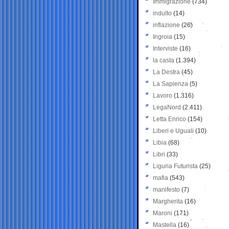
Immigrazione
(734)
indulto
(14)
inflazione
(26)
Ingroia
(15)
Interviste
(16)
la casta
(1.394)
La Destra
(45)
La Sapienza
(5)
Lavoro
(1.316)
LegaNord
(2.411)
Letta Enrico
(154)
Liberi e Uguali
(10)
Libia
(68)
Libri
(33)
Liguria Futurista
(25)
mafia
(543)
manifesto
(7)
Margherita
(16)
Maroni
(171)
Mastella
(16)