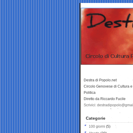
Destra di Popolo.net
Circolo Genovese di Cultura e
Politica
Diretto da Riccardo Fucile
Scrivici: destradipopolo@gma
Categorie
100 giorni
(5)