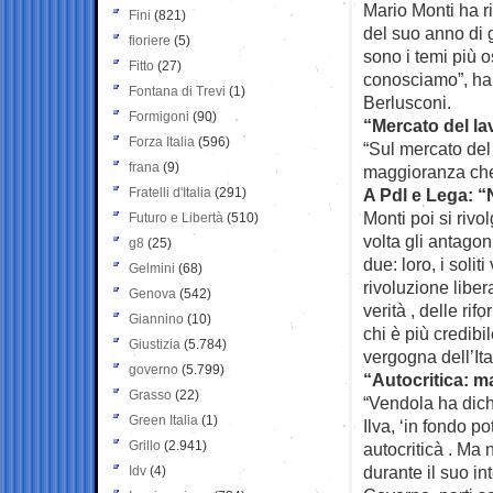
Mario Monti ha ri
Fini
(821)
del suo anno di g
fioriere
(5)
sono i temi più o
Fitto
(27)
conosciamo”, ha d
Fontana di Trevi
(1)
Berlusconi.
Formigoni
(90)
“Mercato del lav
Forza Italia
(596)
“Sul mercato del 
frana
(9)
maggioranza che 
Fratelli d'Italia
(291)
A Pdl e Lega: “N
Monti poi si riv
Futuro e Libertà
(510)
volta gli antagoni
g8
(25)
due: loro, i soli
Gelmini
(68)
rivoluzione liber
Genova
(542)
verità , delle ri
Giannino
(10)
chi è più credibil
Giustizia
(5.784)
vergogna dell’Ita
governo
(5.799)
“Autocritica: 
Grasso
(22)
“Vendola ha dic
Green Italia
(1)
Ilva, ‘in fondo 
Grillo
(2.941)
autocriticà . Ma 
durante il suo in
Idv
(4)