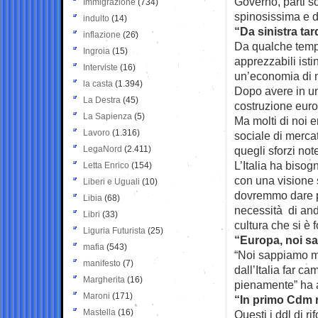
Governo, parti so
Immigrazione
(734)
spinosissima e d
indulto
(14)
“Da sinistra ta
inflazione
(26)
Da qualche tempo
Ingroia
(15)
apprezzabili istin
Interviste
(16)
un’economia di m
la casta
(1.394)
Dopo avere in una
La Destra
(45)
costruzione euro
La Sapienza
(5)
Ma molti di noi e
Lavoro
(1.316)
sociale di merca
LegaNord
(2.411)
quegli sforzi not
L’Italia ha biso
Letta Enrico
(154)
con una visione s
Liberi e Uguali
(10)
dovremmo dare pi
Libia
(68)
necessità di and
Libri
(33)
cultura che si è
Liguria Futurista
(25)
“Europa, noi s
mafia
(543)
“Noi sappiamo me
manifesto
(7)
dall’Italia far c
Margherita
(16)
pienamente” ha a
Maroni
(171)
“In primo Cdm ri
Mastella
(16)
Questi i ddl di 