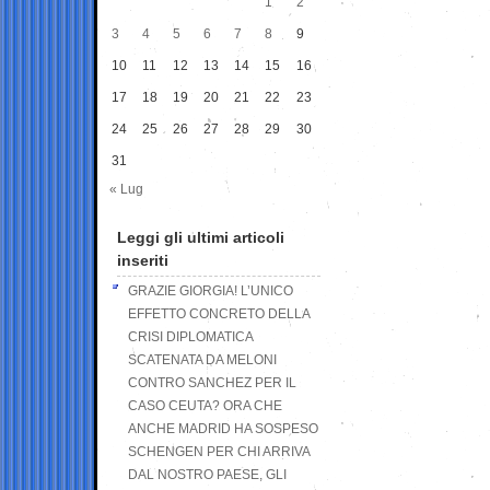
1
2
3
4
5
6
7
8
9
10
11
12
13
14
15
16
17
18
19
20
21
22
23
24
25
26
27
28
29
30
31
« Lug
Leggi gli ultimi articoli
inseriti
GRAZIE GIORGIA! L’UNICO
EFFETTO CONCRETO DELLA
CRISI DIPLOMATICA
SCATENATA DA MELONI
CONTRO SANCHEZ PER IL
CASO CEUTA? ORA CHE
ANCHE MADRID HA SOSPESO
SCHENGEN PER CHI ARRIVA
DAL NOSTRO PAESE, GLI