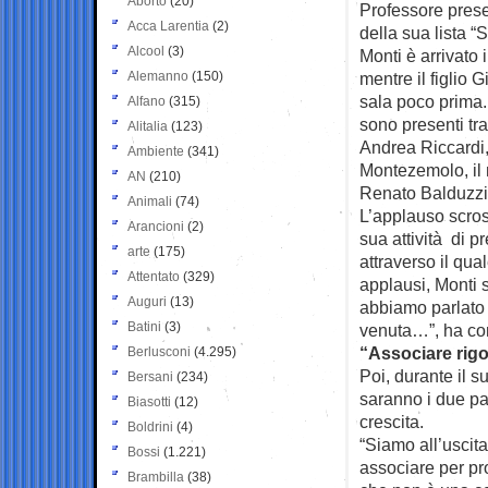
Aborto
(20)
Professore prese
Acca Larentia
(2)
della sua lista “
Alcool
(3)
Monti è arrivato 
Alemanno
(150)
mentre il figlio 
sala poco prima
Alfano
(315)
sono presenti tra g
Alitalia
(123)
Andrea Riccardi
Ambiente
(341)
Montezemolo, il 
AN
(210)
Renato Balduzzi
Animali
(74)
L’applauso scrosc
Arancioni
(2)
sua attività di 
arte
(175)
attraverso il qual
Attentato
(329)
applausi, Monti 
Auguri
(13)
abbiamo parlato 
Batini
(3)
venuta…”, ha con
“Associare rigo
Berlusconi
(4.295)
Poi, durante il su
Bersani
(234)
saranno i due pal
Biasotti
(12)
crescita.
Boldrini
(4)
“Siamo all’uscit
Bossi
(1.221)
associare per pr
Brambilla
(38)