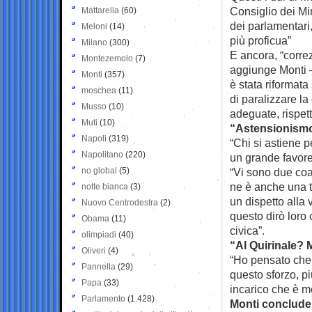
Consiglio dei Min
Mattarella
(60)
dei parlamentari
Meloni
(14)
più proficua”
Milano
(300)
E ancora, “correz
Montezemolo
(7)
aggiunge Monti –
Monti
(357)
è stata riformata
moschea
(11)
di paralizzare la
Musso
(10)
adeguate, rispet
Muti
(10)
“Astensionismo è
Napoli
(319)
“Chi si astiene p
Napolitano
(220)
un grande favore 
no global
(5)
“Vi sono due coal
ne è anche una t
notte bianca
(3)
un dispetto alla 
Nuovo Centrodestra
(2)
questo dirò loro 
Obama
(11)
civica”.
olimpiadi
(40)
“Al Quirinale? M
Oliveri
(4)
“Ho pensato che 
Pannella
(29)
questo sforzo, p
Papa
(33)
incarico che è me
Parlamento
(1.428)
Monti conclude