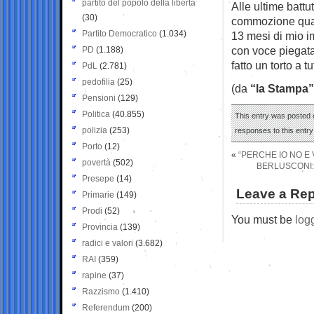
partito del popolo della libertà
Alle ultime batt
(30)
commozione quand
Partito Democratico
(1.034)
13 mesi di mio im
con voce piegata
PD
(1.188)
fatto un torto a tut
PdL
(2.781)
pedofilia
(25)
(da
“la Stampa”
Pensioni
(129)
Politica
(40.855)
This entry was posted 
polizia
(253)
responses to this entr
Porto
(12)
«
“PERCHE IO NO E 
povertà
(502)
BERLUSCONI:
Presepe
(14)
Leave a Rep
Primarie
(149)
Prodi
(52)
You must be
log
Provincia
(139)
radici e valori
(3.682)
RAI
(359)
rapine
(37)
Razzismo
(1.410)
Referendum
(200)