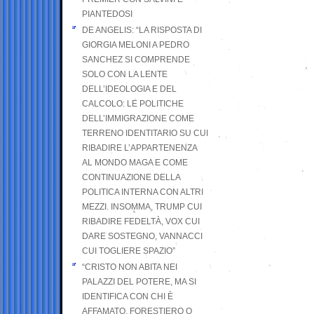
PIANTEDOSI
DE ANGELIS: “LA RISPOSTA DI
GIORGIA MELONI A PEDRO
SANCHEZ SI COMPRENDE
SOLO CON LA LENTE
DELL’IDEOLOGIA E DEL
CALCOLO: LE POLITICHE
DELL’IMMIGRAZIONE COME
TERRENO IDENTITARIO SU CUI
RIBADIRE L’APPARTENENZA
AL MONDO MAGA E COME
CONTINUAZIONE DELLA
POLITICA INTERNA CON ALTRI
MEZZI. INSOMMA, TRUMP CUI
RIBADIRE FEDELTÀ, VOX CUI
DARE SOSTEGNO, VANNACCI
CUI TOGLIERE SPAZIO”
“CRISTO NON ABITA NEI
PALAZZI DEL POTERE, MA SI
IDENTIFICA CON CHI È
AFFAMATO, FORESTIERO O