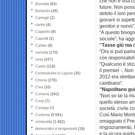
che non è una co
Brunetta
(83)
future. Non possi
Burlando
(26)
debito il loro pe
Camogli
(2)
giovani si aspett
canile
(4)
genitori e nonni”,
Cappello
(8)
“A questo bisogna
sociale”, ha aggi
Caprotti
(2)
“Tasse giù ma c
Caritas
(6)
“Ora si può parl
carovita
(170)
con responsabil
casa
(247)
“Qualcuno è stiz
Casini
(119)
il premier -. Non
Centrodestra in Liguria
(35)
2012 era stretta
Chiesa
(276)
cambiano”.
Cina
(10)
“Napolitano gui
Comune
(342)
“Non so se la mi
Coop
(7)
quello stesso amo
società civile co
Cossiga
(7)
Così Mario Monti
Costume
(5.581)
omaggiato il Pre
criminalità
(1.402)
ringraziamento, h
democratici e progressisti
(19)
e la sicura guida