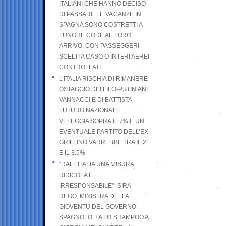
ITALIANI CHE HANNO DECISO
DI PASSARE LE VACANZE IN
SPAGNA SONO COSTRETTI A
LUNGHE CODE AL LORO
ARRIVO, CON PASSEGGERI
SCELTI A CASO O INTERI AEREI
CONTROLLATI
L’ITALIA RISCHIA DI RIMANERE
OSTAGGIO DEI FILO-PUTINIANI
VANNACCI E DI BATTISTA.
FUTURO NAZIONALE
VELEGGIA SOPRA IL 7% E UN
EVENTUALE PARTITO DELL’EX
GRILLINO VARREBBE TRA IL 2
E IL 3.5%
“DALL’ITALIA UNA MISURA
RIDICOLA E
IRRESPONSABILE”: SIRA
REGO, MINISTRA DELLA
GIOVENTÙ DEL GOVERNO
SPAGNOLO, FA LO SHAMPOO A