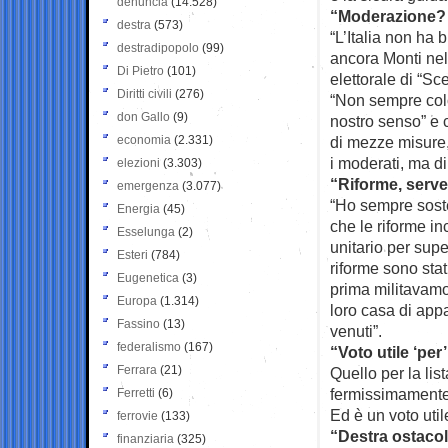
denuncia
(14.528)
“Moderazione? N
destra
(573)
“L’Italia non ha 
destradipopolo
(99)
ancora Monti nel
Di Pietro
(101)
elettorale di “Sce
Diritti civili
(276)
“Non sempre colo
don Gallo
(9)
nostro senso” e 
economia
(2.331)
di mezze misure, 
i moderati, ma di 
elezioni
(3.303)
“Riforme, serve
emergenza
(3.077)
“Ho sempre soste
Energia
(45)
che le riforme in
Esselunga
(2)
unitario per supe
Esteri
(784)
riforme sono stat
Eugenetica
(3)
prima militavamo 
Europa
(1.314)
loro casa di appa
Fassino
(13)
venuti”.
federalismo
(167)
“Voto utile ‘per’ 
Ferrara
(21)
Quello per la lis
fermissimamente ‘
Ferretti
(6)
Ed è un voto util
ferrovie
(133)
“Destra ostacol
finanziaria
(325)