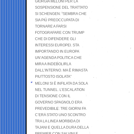
GIORGIA MELONI PER LA
SOSPENSIONE DEL TRATTATO
SI SCHENGEN: “SEMBRA CHE
SIA PIÙ PREOCCUPATA DI
TORNARE A FARSI
FOTOGRAFARE CON TRUMP
CHE DI DIFENDERE GLI
INTERESSI EUROPEI. STA
IMPORTANDO IN EUROPA
UN’AGENDA POLITICA CHE
MIRA A INDEBOLIRLA
DALL’INTERNO. MA È RIMASTA
PIUTTOSTO ISOLATA”
MELONI SI È INFILATA DA SOLA
NEL TUNNEL. L’ESCALATION
DI TENSIONE CON IL
GOVERNO SPAGNOLO ERA
PREVEDIBILE: TRE GIORNI FA
C’ERA STATO UNO SCONTRO
TRA LA LINEA MORBIDA DI
TAJANI E QUELLA DURA DELLA
PREMIER CON SALVINI E