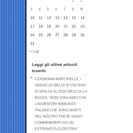
1
2
3
4
5
6
7
8
9
10
11
12
13
14
15
16
17
18
19
20
21
22
23
24
25
26
27
28
29
30
31
« Lug
Leggi gli ultimi articoli
inseriti
CERIMONIA MARCINELLE, I
SINDACATI BELGI SI VOLTANO
DI SPALLE AL DISCORSO DI LA
RUSSA: “NON VOGLIAMO CHE
LAVORATORI IMMIGRATI
ITALIANI CHE SONO MORTI
NEL NOSTRO PAESE SIANO
COMMEMORATI DA UN
ESTREMISTA DI DESTRA”