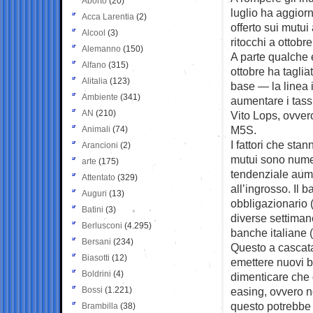
Aborto
(20)
luglio ha aggiorn
Acca Larentia
(2)
offerto sui mutui 
Alcool
(3)
ritocchi a ottob
Alemanno
(150)
A parte qualche
Alfano
(315)
ottobre ha taglia
Alitalia
(123)
base — la linea in
Ambiente
(341)
aumentare i tassi 
AN
(210)
Vito Lops, ovver
M5S.
Animali
(74)
I fattori che sta
Arancioni
(2)
mutui sono numer
arte
(175)
tendenziale aume
Attentato
(329)
all’ingrosso. Il 
Auguri
(13)
obbligazionario
Batini
(3)
diverse settimane
Berlusconi
(4.295)
banche italiane (c
Bersani
(234)
Questo a cascata
Biasotti
(12)
emettere nuovi b
Boldrini
(4)
dimenticare che d
Bossi
(1.221)
easing, ovvero 
questo potrebbe 
Brambilla
(38)