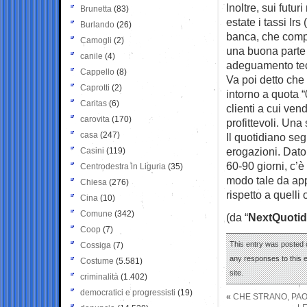
Inoltre, sui futu
Brunetta
(83)
estate i tassi Ir
Burlando
(26)
banca, che compo
Camogli
(2)
una buona parte 
canile
(4)
adeguamento tec
Cappello
(8)
Va poi detto che 
Caprotti
(2)
intorno a quota “
Caritas
(6)
clienti a cui ven
carovita
(170)
profittevoli. Una
casa
(247)
Il quotidiano seg
erogazioni. Dato 
Casini
(119)
60-90 giorni, c’è
Centrodestra in Liguria
(35)
modo tale da appl
Chiesa
(276)
rispetto a quelli o
Cina
(10)
Comune
(342)
(da “
NextQuotid
Coop
(7)
This entry was posted 
Cossiga
(7)
any responses to this 
Costume
(5.581)
site.
criminalità
(1.402)
democratici e progressisti
(19)
«
CHE STRANO, PAO