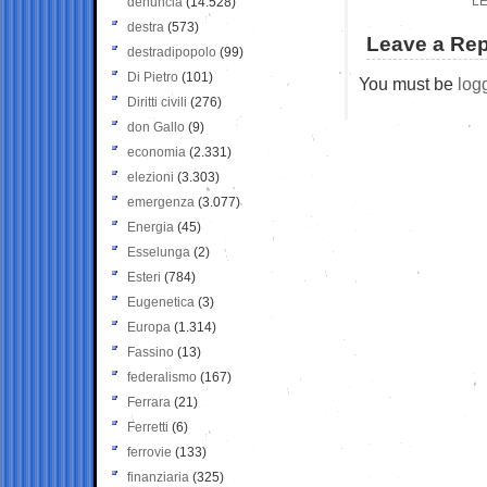
L
denuncia
(14.528)
destra
(573)
Leave a Rep
destradipopolo
(99)
Di Pietro
(101)
You must be
log
Diritti civili
(276)
don Gallo
(9)
economia
(2.331)
elezioni
(3.303)
emergenza
(3.077)
Energia
(45)
Esselunga
(2)
Esteri
(784)
Eugenetica
(3)
Europa
(1.314)
Fassino
(13)
federalismo
(167)
Ferrara
(21)
Ferretti
(6)
ferrovie
(133)
finanziaria
(325)