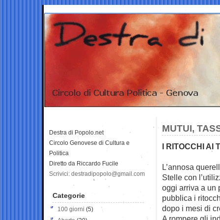
MUTUI, TAS
Destra di Popolo.net
Circolo Genovese di Cultura e
I RITOCCHI AI
Politica
Diretto da Riccardo Fucile
L’annosa querell
Scrivici: destradipopolo@gmail.com
Stelle con
l’util
oggi arriva a un 
Categorie
pubblica i ritocch
dopo i mesi di c
100 giorni
(5)
A rompere gli in