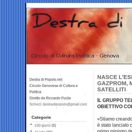
NASCE L’ES
Destra di Popolo.net
GAZPROM, M
Circolo Genovese di Cultura e
SATELLITI
Politica
Diretto da Riccardo Fucile
IL GRUPPO TE
Scrivici: destradipopolo@gmail.com
OBIETTIVO CO
Categorie
«Stiamo creando u
è stato
lanciato 
100 giorni
(5)
primo ministro d