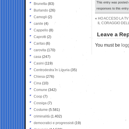
This entry was posted 
Brunetta
(83)
responses to this entr
Burlando
(26)
Camogli
(2)
«
HO ACCESO LA TV 
IL CORAGGIO DELL
canile
(4)
Cappello
(8)
Leave a Rep
Caprotti
(2)
Caritas
(6)
You must be
log
carovita
(170)
casa
(247)
Casini
(119)
Centrodestra in Liguria
(35)
Chiesa
(276)
Cina
(10)
Comune
(342)
Coop
(7)
Cossiga
(7)
Costume
(5.581)
criminalità
(1.402)
democratici e progressisti
(19)