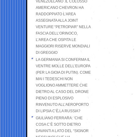
VENEZUELANO .IL COLOSSO
AMERICANO CHEVRON HA
RADDOPPIATO L’AREA
ASSEGNATA ALLA JOINT
VENTURE “PETROPIAR” NELLA
FASCIA DELL’ORINOCO,
L’AREA CHE OSPITA LE
MAGGIORI RISERVE MONDIALI
DI GREGGIO
LA GERMANIA SI CONFERMA IL
VENTRE MOLLE DELL’EUROPA
(PER LA GIOIA DI PUTIN). COME
MAI I TEDESCHI NON
VOGLIONO AMMETTERE CHE
DIETRO AL CASO DEL DRONE
PIENO DI ESPLOSIVO
RINVENUTO ALL’AEROPORTO
DI LIPSIA C’È LA RUSSIA?
GIULIANO FERRARA: ’CHE
COSA C’È SOTTO DIETRO
DAVANTI A LATO DEL “SIGNOR