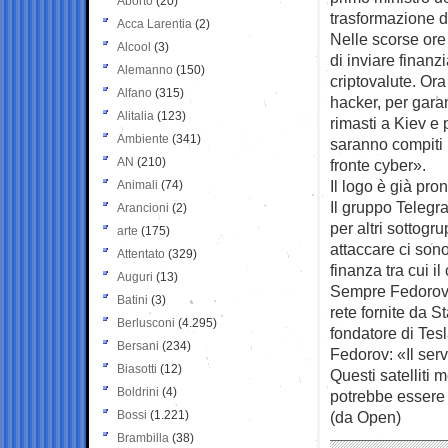
Aborto
(20)
trasformazione di
Acca Larentia
(2)
Nelle scorse ore
Alcool
(3)
di inviare finanz
Alemanno
(150)
criptovalute. Ora
Alfano
(315)
hacker, per garant
Alitalia
(123)
rimasti a Kiev e 
Ambiente
(341)
saranno compiti 
AN
(210)
fronte cyber».
Il logo è già pron
Animali
(74)
Il gruppo Telegra
Arancioni
(2)
per altri sottogru
arte
(175)
attaccare ci son
Attentato
(329)
finanza tra cui 
Auguri
(13)
Sempre Fedorov a
Batini
(3)
rete fornite da St
Berlusconi
(4.295)
fondatore di Tesl
Bersani
(234)
Fedorov: «Il serv
Biasotti
(12)
Questi satelliti 
Boldrini
(4)
potrebbe essere 
Bossi
(1.221)
(da Open)
Brambilla
(38)