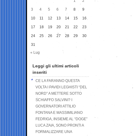
1
2
3
4
5
6
7
8
9
10
11
12
13
14
15
16
17
18
19
20
21
22
23
24
25
26
27
28
29
30
31
« Lug
Leggi gli ultimi articoli
inseriti
CE LA FARANNO QUESTA
VOLTA I PAVIDI LEGHISTI “DEL
NORD” A METTERE SOTTO
SCHIAFFO SALVINI? I
GOVERNATORI ATTILIO
FONTANA E MASSIMILIANO
FEDRIGA, INSIEME AL “DOGE”
LUCA ZAIA, SONO PRONTI A
FORMALIZZARE UNA