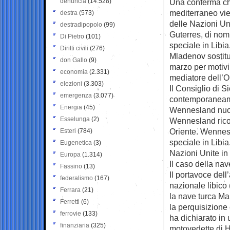
denuncia
(14.528)
Una conferma ch
mediterraneo vie
destra
(573)
delle Nazioni Un
destradipopolo
(99)
Guterres, di nom
Di Pietro
(101)
speciale in Libia
Diritti civili
(276)
Mladenov sostitu
don Gallo
(9)
marzo per motivi 
economia
(2.331)
mediatore dell’On
elezioni
(3.303)
Il Consiglio di 
emergenza
(3.077)
contemporaneame
Energia
(45)
Wennesland nuovo
Esselunga
(2)
Wennesland ricopr
Oriente. Wennes
Esteri
(784)
speciale in Libi
Eugenetica
(3)
Nazioni Unite in 
Europa
(1.314)
Il caso della nav
Fassino
(13)
Il portavoce dell
federalismo
(167)
nazionale libico
Ferrara
(21)
la nave turca Ma
Ferretti
(6)
la perquisizione 
ferrovie
(133)
ha dichiarato in 
finanziaria
(325)
motovedette di Ha