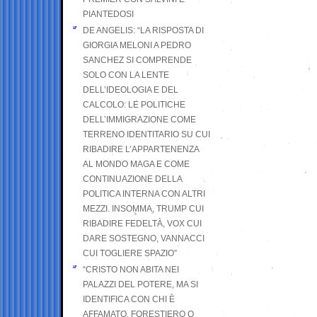
PIANTEDOSI
DE ANGELIS: “LA RISPOSTA DI
GIORGIA MELONI A PEDRO
SANCHEZ SI COMPRENDE
SOLO CON LA LENTE
DELL’IDEOLOGIA E DEL
CALCOLO: LE POLITICHE
DELL’IMMIGRAZIONE COME
TERRENO IDENTITARIO SU CUI
RIBADIRE L’APPARTENENZA
AL MONDO MAGA E COME
CONTINUAZIONE DELLA
POLITICA INTERNA CON ALTRI
MEZZI. INSOMMA, TRUMP CUI
RIBADIRE FEDELTÀ, VOX CUI
DARE SOSTEGNO, VANNACCI
CUI TOGLIERE SPAZIO”
“CRISTO NON ABITA NEI
PALAZZI DEL POTERE, MA SI
IDENTIFICA CON CHI È
AFFAMATO, FORESTIERO O