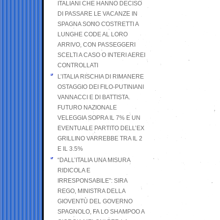
ITALIANI CHE HANNO DECISO
DI PASSARE LE VACANZE IN
SPAGNA SONO COSTRETTI A
LUNGHE CODE AL LORO
ARRIVO, CON PASSEGGERI
SCELTI A CASO O INTERI AEREI
CONTROLLATI
L’ITALIA RISCHIA DI RIMANERE
OSTAGGIO DEI FILO-PUTINIANI
VANNACCI E DI BATTISTA.
FUTURO NAZIONALE
VELEGGIA SOPRA IL 7% E UN
EVENTUALE PARTITO DELL’EX
GRILLINO VARREBBE TRA IL 2
E IL 3.5%
“DALL’ITALIA UNA MISURA
RIDICOLA E
IRRESPONSABILE”: SIRA
REGO, MINISTRA DELLA
GIOVENTÙ DEL GOVERNO
SPAGNOLO, FA LO SHAMPOO A