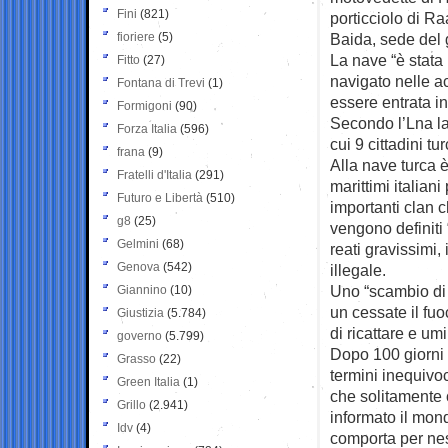
Fini
(821)
porticciolo di Ra
fioriere
(5)
Baida, sede del 
La nave “è stata
Fitto
(27)
navigato nelle a
Fontana di Trevi
(1)
essere entrata in
Formigoni
(90)
Secondo l’Lna la
Forza Italia
(596)
cui 9 cittadini tu
frana
(9)
Alla nave turca 
Fratelli d'Italia
(291)
marittimi italian
Futuro e Libertà
(510)
importanti clan 
g8
(25)
vengono definiti
Gelmini
(68)
reati gravissimi,
Genova
(542)
illegale.
Uno “scambio di 
Giannino
(10)
un cessate il fuo
Giustizia
(5.784)
di ricattare e um
governo
(5.799)
Dopo 100 giorni 
Grasso
(22)
termini inequivoca
Green Italia
(1)
che solitamente o
Grillo
(2.941)
informato il mond
Idv
(4)
comporta per ne