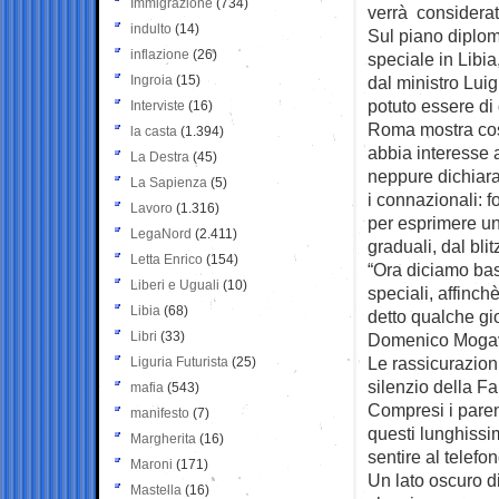
Immigrazione
(734)
verrà considerato
indulto
(14)
Sul piano diplom
inflazione
(26)
speciale in Libia
Ingroia
(15)
dal ministro Luig
potuto essere di 
Interviste
(16)
Roma mostra così
la casta
(1.394)
abbia interesse a
La Destra
(45)
neppure dichiara
La Sapienza
(5)
i connazionali: f
Lavoro
(1.316)
per esprimere un
LegaNord
(2.411)
graduali, dal bli
Letta Enrico
(154)
“Ora diciamo bas
Liberi e Uguali
(10)
speciali, affinch
Libia
(68)
detto qualche gi
Libri
(33)
Domenico Moga
Le rassicurazioni
Liguria Futurista
(25)
silenzio della F
mafia
(543)
Compresi i parent
manifesto
(7)
questi lunghissi
Margherita
(16)
sentire al telefon
Maroni
(171)
Un lato oscuro d
Mastella
(16)