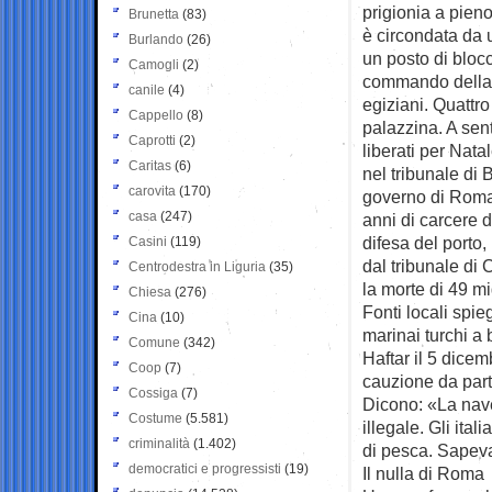
prigionia a pien
Brunetta
(83)
è circondata da 
Burlando
(26)
un posto di blocc
Camogli
(2)
commando della ma
canile
(4)
egiziani. Quattro
Cappello
(8)
palazzina. A sent
Caprotti
(2)
liberati per Nata
Caritas
(6)
nel tribunale di 
carovita
(170)
governo di Roma 
casa
(247)
anni di carcere d
difesa del porto,
Casini
(119)
dal tribunale di 
Centrodestra in Liguria
(35)
la morte di 49 mi
Chiesa
(276)
Fonti locali spie
Cina
(10)
marinai turchi a
Comune
(342)
Haftar il 5 dice
Coop
(7)
cauzione da part
Cossiga
(7)
Dicono: «La nave
Costume
(5.581)
illegale. Gli ita
criminalità
(1.402)
di pesca. Sapevan
democratici e progressisti
(19)
Il nulla di Roma