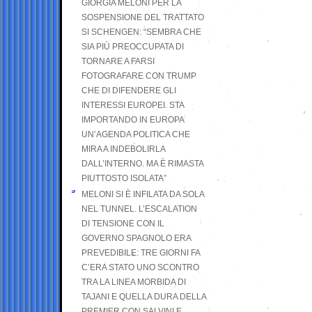
GIORGIA MELONI PER LA
SOSPENSIONE DEL TRATTATO
SI SCHENGEN: “SEMBRA CHE
SIA PIÙ PREOCCUPATA DI
TORNARE A FARSI
FOTOGRAFARE CON TRUMP
CHE DI DIFENDERE GLI
INTERESSI EUROPEI. STA
IMPORTANDO IN EUROPA
UN’AGENDA POLITICA CHE
MIRA A INDEBOLIRLA
DALL’INTERNO. MA È RIMASTA
PIUTTOSTO ISOLATA”
MELONI SI È INFILATA DA SOLA
NEL TUNNEL. L’ESCALATION
DI TENSIONE CON IL
GOVERNO SPAGNOLO ERA
PREVEDIBILE: TRE GIORNI FA
C’ERA STATO UNO SCONTRO
TRA LA LINEA MORBIDA DI
TAJANI E QUELLA DURA DELLA
PREMIER CON SALVINI E