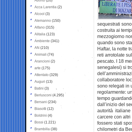
Aborto
(20)
Acca Larentia
(2)
Alcool
(3)
Alemanno
(150)
sequestrati sono
Alfano
(315)
costruita ai tem
Alitalia
(123)
mezzogiorno non e
Ambiente
(341)
quando sono stat
AN
(210)
Haftar, la notte 
reti arrotolate s
Animali
(74)
pescato. I 18 mem
Arancioni
(2)
senegalesi) si tr
arte
(175)
dell’amministraz
Attentato
(329)
collaboratore loca
Auguri
(13)
sono relegati in
Batini
(3)
regolarmente: un
Berlusconi
(4.295)
tempo guardando 
Bersani
(234)
dall’inizio del s
Biasotti
(12)
autorità italian
Boldrini
(4)
carcere con altri
Bossi
(1.221)
fossero stati spo
chilometri da Ben
Brambilla
(38)