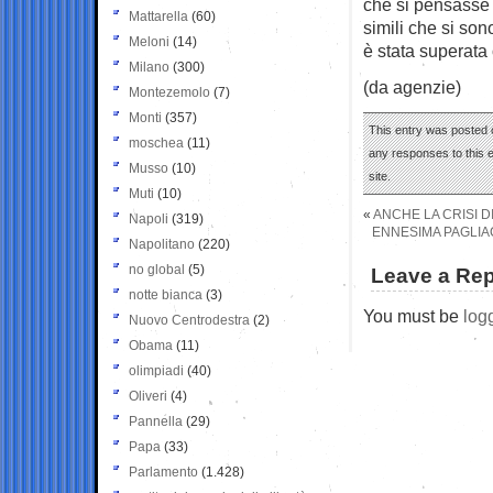
che si pensasse 
Mattarella
(60)
simili che si son
Meloni
(14)
è stata superat
Milano
(300)
(da agenzie)
Montezemolo
(7)
Monti
(357)
This entry was posted 
moschea
(11)
any responses to this 
Musso
(10)
site.
Muti
(10)
«
ANCHE LA CRISI 
Napoli
(319)
ENNESIMA PAGLIAC
Napolitano
(220)
no global
(5)
Leave a Rep
notte bianca
(3)
You must be
log
Nuovo Centrodestra
(2)
Obama
(11)
olimpiadi
(40)
Oliveri
(4)
Pannella
(29)
Papa
(33)
Parlamento
(1.428)