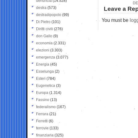
denuncia
(14.528)
DE
destra
(573)
Leave a Rep
destradipopolo
(99)
You must be
log
Di Pietro
(101)
Diritti civili
(276)
don Gallo
(9)
economia
(2.331)
elezioni
(3.303)
emergenza
(3.077)
Energia
(45)
Esselunga
(2)
Esteri
(784)
Eugenetica
(3)
Europa
(1.314)
Fassino
(13)
federalismo
(167)
Ferrara
(21)
Ferretti
(6)
ferrovie
(133)
finanziaria
(325)