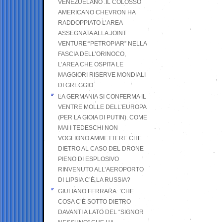
VENEZUELANO .IL COLOSSO
AMERICANO CHEVRON HA
RADDOPPIATO L’AREA
ASSEGNATA ALLA JOINT
VENTURE “PETROPIAR” NELLA
FASCIA DELL’ORINOCO,
L’AREA CHE OSPITA LE
MAGGIORI RISERVE MONDIALI
DI GREGGIO
LA GERMANIA SI CONFERMA IL
VENTRE MOLLE DELL’EUROPA
(PER LA GIOIA DI PUTIN). COME
MAI I TEDESCHI NON
VOGLIONO AMMETTERE CHE
DIETRO AL CASO DEL DRONE
PIENO DI ESPLOSIVO
RINVENUTO ALL’AEROPORTO
DI LIPSIA C’È LA RUSSIA?
GIULIANO FERRARA: ’CHE
COSA C’È SOTTO DIETRO
DAVANTI A LATO DEL “SIGNOR