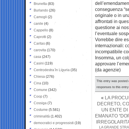
dell’emendamento
Brunetta
(83)
conseguenza “se
Burlando
(26)
originale o in u
Camogli
(2)
affrontati in que
canile
(4)
questione ai nos
Cappello
(8)
l’eventuale sosp
Caprotti
(2)
Vorrebbe dire es
Caritas
(6)
internazionali: 
carovita
(170)
incompatibile co
casa
(247)
Insomma, un colp
approvare l’eme
Casini
(119)
(da agenzie)
Centrodestra in Liguria
(35)
Chiesa
(276)
This entry was posted o
Cina
(10)
responses to this entr
Comune
(342)
Coop
(7)
«
LA PROCUR
Cossiga
(7)
DECRETO, CO
UN ENTE DI
Costume
(5.581)
EMANATO “DOP
criminalità
(1.402)
IRREGOLARITA
democratici e progressisti
(19)
LA GRANDE STRAT