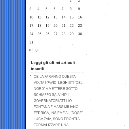
1
2
3
4
5
6
7
8
9
10
11
12
13
14
15
16
17
18
19
20
21
22
23
24
25
26
27
28
29
30
31
« Lug
Leggi gli ultimi articoli
inseriti
CE LA FARANNO QUESTA
VOLTA I PAVIDI LEGHISTI “DEL
NORD” A METTERE SOTTO
SCHIAFFO SALVINI? I
GOVERNATORI ATTILIO
FONTANA E MASSIMILIANO
FEDRIGA, INSIEME AL “DOGE”
LUCA ZAIA, SONO PRONTI A
FORMALIZZARE UNA