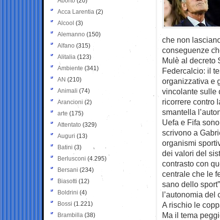
Aborto
(20)
Acca Larentia
(2)
Alcool
(3)
Alemanno
(150)
che non lasciano
Alfano
(315)
conseguenze che
Alitalia
(123)
Mulè al decreto 
Ambiente
(341)
Federcalcio: il 
AN
(210)
organizzativa e g
vincolante sulle 
Animali
(74)
ricorrere contro l
Arancioni
(2)
smantella l’auto
arte
(175)
Uefa e Fifa sono 
Attentato
(329)
scrivono a Gabri
Auguri
(13)
organismi sportiv
Batini
(3)
dei valori del s
Berlusconi
(4.295)
contrasto con que
Bersani
(234)
centrale che le f
Biasotti
(12)
sano dello sport”
Boldrini
(4)
l’autonomia del c
Bossi
(1.221)
A rischio le cop
Ma il tema peggi
Brambilla
(38)