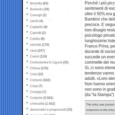
Perché i più pic
Brunetta
(83)
sentimenti di es
Burlando
(26)
oltre il 50% era g
Camogli
(2)
Bambini che deli
canile
(4)
precoce. E seguon
Cappello
(8)
loro disagio rest
Caprotti
(2)
psicologo privat
Caritas
(6)
lunghissime liste
carovita
(170)
Franco Prina, pe
casa
(247)
docente di sociol
succede un event
Casini
(119)
commette dei rea
Centrodestra in Liguria
(35)
Sì, ci sono eleme
Chiesa
(276)
tendenze vanno v
Cina
(10)
adulti. «Loro stes
Comune
(342)
Non hanno orienta
Coop
(7)
non sono in grad
Cossiga
(7)
(da “la Stampa”)
Costume
(5.581)
criminalità
(1.402)
This entry was posted o
democratici e progressisti
(19)
responses to this entr