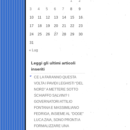
1
2
3
4
5
6
7
8
9
10
11
12
13
14
15
16
17
18
19
20
21
22
23
24
25
26
27
28
29
30
31
« Lug
Leggi gli ultimi articoli
inseriti
CE LA FARANNO QUESTA
VOLTA I PAVIDI LEGHISTI “DEL
NORD” A METTERE SOTTO
SCHIAFFO SALVINI? I
GOVERNATORI ATTILIO
FONTANA E MASSIMILIANO
FEDRIGA, INSIEME AL “DOGE”
LUCA ZAIA, SONO PRONTI A
FORMALIZZARE UNA