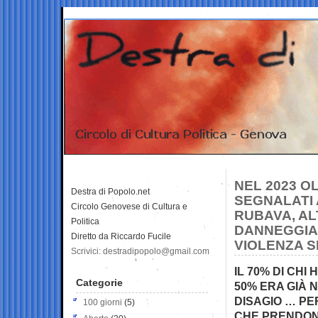
NEL 2023 O
Destra di Popolo.net
SEGNALATI A
Circolo Genovese di Cultura e
RUBAVA, ALT
Politica
DANNEGGIAM
Diretto da Riccardo Fucile
VIOLENZA 
Scrivici: destradipopolo@gmail.com
IL 70% DI CHI
Categorie
50% ERA GIÀ N
DISAGIO … PE
100 giorni
(5)
CHE PRENDONO