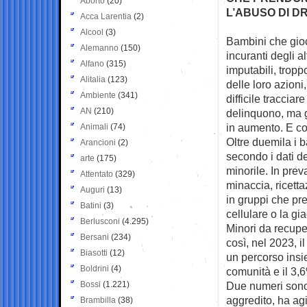
Aborto
(20)
L’ABUSO DI D
Acca Larentia
(2)
Alcool
(3)
Bambini che gioc
Alemanno
(150)
incuranti degli
al
Alfano
(315)
imputabili, tropp
Alitalia
(123)
delle loro azioni
Ambiente
(341)
difficile tracci
AN
(210)
delinquono, ma g
in aumento. E co
Animali
(74)
Oltre duemila i b
Arancioni
(2)
secondo i dati del
arte
(175)
minorile. In prev
Attentato
(329)
minaccia, ricetta
Auguri
(13)
in gruppi che pre
Batini
(3)
cellulare o la gi
Berlusconi
(4.295)
Minori da recuper
Bersani
(234)
così, nel 2023, i
Biasotti
(12)
un percorso insie
Boldrini
(4)
comunità e il 3,6%
Bossi
(1.221)
Due numeri sono p
aggredito, ha agi
Brambilla
(38)