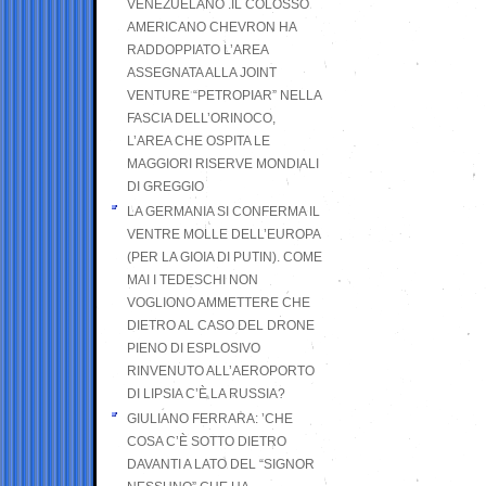
VENEZUELANO .IL COLOSSO
AMERICANO CHEVRON HA
RADDOPPIATO L’AREA
ASSEGNATA ALLA JOINT
VENTURE “PETROPIAR” NELLA
FASCIA DELL’ORINOCO,
L’AREA CHE OSPITA LE
MAGGIORI RISERVE MONDIALI
DI GREGGIO
LA GERMANIA SI CONFERMA IL
VENTRE MOLLE DELL’EUROPA
(PER LA GIOIA DI PUTIN). COME
MAI I TEDESCHI NON
VOGLIONO AMMETTERE CHE
DIETRO AL CASO DEL DRONE
PIENO DI ESPLOSIVO
RINVENUTO ALL’AEROPORTO
DI LIPSIA C’È LA RUSSIA?
GIULIANO FERRARA: ’CHE
COSA C’È SOTTO DIETRO
DAVANTI A LATO DEL “SIGNOR