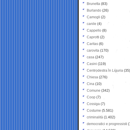
Brunetta
(83)
Burlando
(26)
Camogli
(2)
canile
(4)
Cappello
(8)
Caprotti
(2)
Caritas
(6)
carovita
(170)
casa
(247)
Casini
(119)
Centrodestra in Liguria
(35
Chiesa
(276)
Cina
(10)
Comune
(342)
Coop
(7)
Cossiga
(7)
Costume
(5.581)
criminalità
(1.402)
democratici e progressisti
(