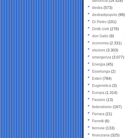
denuncia
(14.528)
destra
(573)
destradipopolo
(99)
Di Pietro
(101)
Diritti civili
(276)
don Gallo
(9)
economia
(2.331)
elezioni
(3.303)
emergenza
(3.077)
Energia
(45)
Esselunga
(2)
Esteri
(784)
Eugenetica
(3)
Europa
(1.314)
Fassino
(13)
federalismo
(167)
Ferrara
(21)
Ferretti
(6)
ferrovie
(133)
finanziaria
(325)