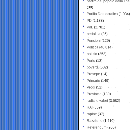
partito del popolo della libe
(30)
Partito Democratico
(1.034)
PD
(1.188)
PdL
(2.781)
pedofilia
(25)
Pensioni
(129)
Politica
(40.814)
polizia
(253)
Porto
(12)
povertà
(502)
Presepe
(14)
Primarie
(149)
Prodi
(52)
Provincia
(139)
radici e valori
(3.682)
RAI
(359)
rapine
(37)
Razzismo
(1.410)
Referendum
(200)