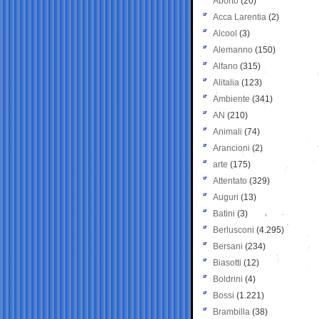
Aborto
(20)
Acca Larentia
(2)
Alcool
(3)
Alemanno
(150)
Alfano
(315)
Alitalia
(123)
Ambiente
(341)
AN
(210)
Animali
(74)
Arancioni
(2)
arte
(175)
Attentato
(329)
Auguri
(13)
Batini
(3)
Berlusconi
(4.295)
Bersani
(234)
Biasotti
(12)
Boldrini
(4)
Bossi
(1.221)
Brambilla
(38)