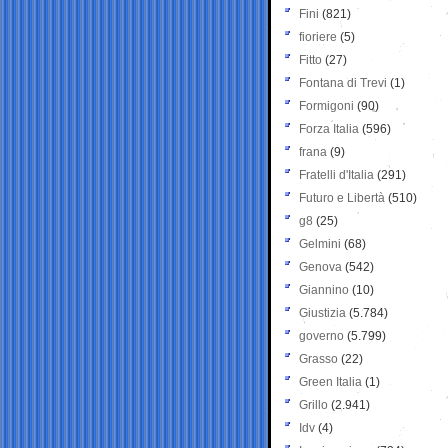
Fini
(821)
fioriere
(5)
Fitto
(27)
Fontana di Trevi
(1)
Formigoni
(90)
Forza Italia
(596)
frana
(9)
Fratelli d'Italia
(291)
Futuro e Libertà
(510)
g8
(25)
Gelmini
(68)
Genova
(542)
Giannino
(10)
Giustizia
(5.784)
governo
(5.799)
Grasso
(22)
Green Italia
(1)
Grillo
(2.941)
Idv
(4)