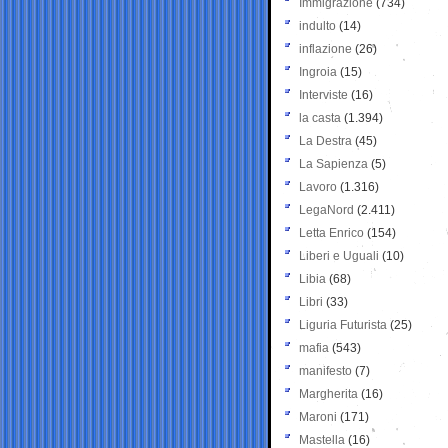
Immigrazione
(734)
indulto
(14)
inflazione
(26)
Ingroia
(15)
Interviste
(16)
la casta
(1.394)
La Destra
(45)
La Sapienza
(5)
Lavoro
(1.316)
LegaNord
(2.411)
Letta Enrico
(154)
Liberi e Uguali
(10)
Libia
(68)
Libri
(33)
Liguria Futurista
(25)
mafia
(543)
manifesto
(7)
Margherita
(16)
Maroni
(171)
Mastella
(16)