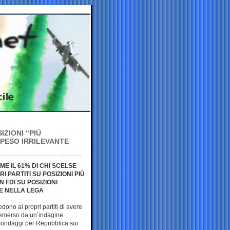
ZIONI “PIÙ
PESO IRRILEVANTE
OME IL 61% DI CHI SCELSE
I PARTITI SU POSIZIONI PIÙ
N FDI SU POSIZIONI
 E NELLA LEGA
edono ai propri partiti di avere
 emerso da un’indagine
 Sondaggi per Repubblica sui