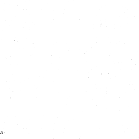
)
19)