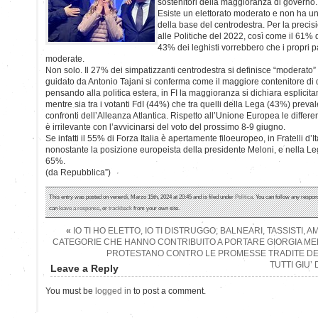
sostenitori della maggioranza di governo.
Esiste un elettorato moderato e non ha un 
della base del centrodestra. Per la precisi
alle Politiche del 2022, così come il 61% di
43% dei leghisti vorrebbero che i propri pa
moderate.
Non solo. Il 27% dei simpatizzanti centrodestra si definisce “moderato” e
guidato da Antonio Tajani si conferma come il maggiore contenitore di 
pensando alla politica estera, in FI la maggioranza si dichiara esplicita
mentre sia tra i votanti FdI (44%) che tra quelli della Lega (43%) preval
confronti dell’Alleanza Atlantica. Rispetto all’Unione Europea le diffe
è irrilevante con l’avvicinarsi del voto del prossimo 8-9 giugno.
Se infatti il 55% di Forza Italia è apertamente filoeuropeo, in Fratelli d’Ita
nonostante la posizione europeista della presidente Meloni, e nella Le
65%.
(da Repubblica”)
This entry was posted on venerdì, Marzo 15th, 2024 at 20:45 and is filed under
Politica
. You can follow any respon
can
leave a response
, or
trackback
from your own site.
«
IO TI HO ELETTO, IO TI DISTRUGGO; BALNEARI, TASSISTI, A
CATEGORIE CHE HANNO CONTRIBUITO A PORTARE GIORGIA MEL
PROTESTANO CONTRO LE PROMESSE TRADITE DE
TUTTI GIU’
Leave a Reply
You must be
logged in
to post a comment.