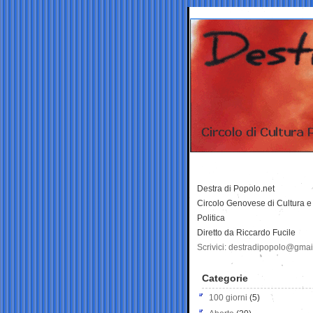
Destra di Popolo.net
Circolo Genovese di Cultura e
Politica
Diretto da Riccardo Fucile
Scrivici: destradipopolo@gma
Categorie
100 giorni
(5)