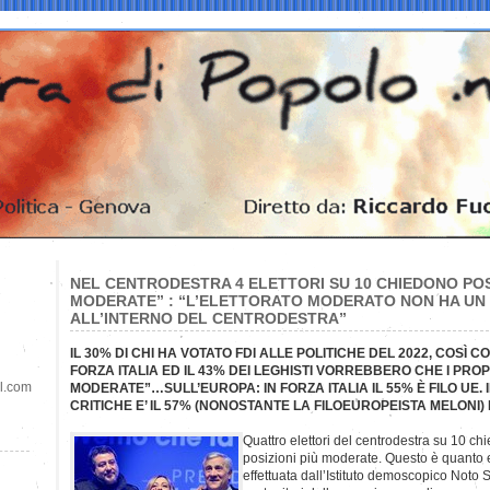
NEL CENTRODESTRA 4 ELETTORI SU 10 CHIEDONO POSI
MODERATE” : “L’ELETTORATO MODERATO NON HA UN 
ALL’INTERNO DEL CENTRODESTRA”
IL 30% DI CHI HA VOTATO FDI ALLE POLITICHE DEL 2022, COSÌ C
FORZA ITALIA ED IL 43% DEI LEGHISTI VORREBBERO CHE I PROPR
il.com
MODERATE”…SULL’EUROPA: IN FORZA ITALIA IL 55% È FILO UE. I
CRITICHE E’ IL 57% (NONOSTANTE LA FILOEUROPEISTA MELONI)
Quattro elettori del centrodestra su 10 chi
posizioni più moderate. Questo è quanto
effettuata dall’Istituto demoscopico Noto