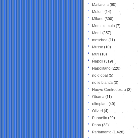
Mattarella
(60)
Meloni
(14)
Milano
(300)
Montezemolo
(7)
Monti
(357)
moschea
(11)
Musso
(10)
Muti
(10)
Napoli
(319)
Napolitano
(220)
no global
(5)
notte bianca
(3)
Nuovo Centrodestra
(2)
Obama
(11)
olimpiadi
(40)
Oliveri
(4)
Pannella
(29)
Papa
(33)
Parlamento
(1.428)