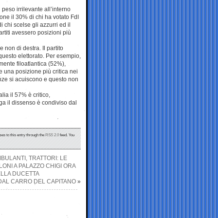
peso irrilevante all’interno
one il 30% di chi ha votato FdI
 chi scelse gli azzurri ed il
rtiti avessero posizioni più
 non di destra. Il partito
questo elettorato. Per esempio,
mente filoatlantica (52%),
e una posizione più critica nei
renze si acuiscono e questo non
lia il 57% è critico,
ga il dissenso è condiviso dal
ses to this entry through the
RSS 2.0
feed. You
MBULANTI, TRATTORI: LE
ONI A PALAZZO CHIGI ORA
LLA DUCETTA
 DAL CARRO DEL CAPITANO
»