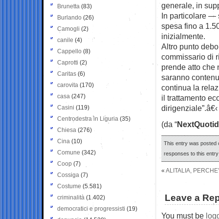
generale, in supp
Brunetta
(83)
In particolare — 
Burlando
(26)
spesa fino a 1.5
Camogli
(2)
inizialmente.
canile
(4)
Altro punto debol
Cappello
(8)
commissario di ri
Caprotti
(2)
prende atto che n
Caritas
(6)
saranno contenuti
carovita
(170)
continua la rela
casa
(247)
il trattamento e
dirigenziale”.â€‹
Casini
(119)
Centrodestra in Liguria
(35)
(da “
NextQuotid
Chiesa
(276)
Cina
(10)
This entry was posted 
Comune
(342)
responses to this entr
Coop
(7)
«
ALITALIA, PERCH
Cossiga
(7)
Costume
(5.581)
Leave a Rep
criminalità
(1.402)
democratici e progressisti
(19)
You must be
log