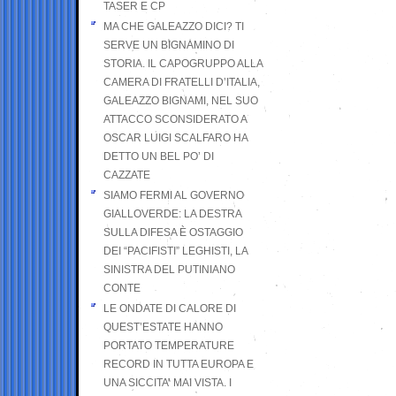
TASER E CP
MA CHE GALEAZZO DICI? TI
SERVE UN BIGNAMINO DI
STORIA. IL CAPOGRUPPO ALLA
CAMERA DI FRATELLI D’ITALIA,
GALEAZZO BIGNAMI, NEL SUO
ATTACCO SCONSIDERATO A
OSCAR LUIGI SCALFARO HA
DETTO UN BEL PO’ DI
CAZZATE
SIAMO FERMI AL GOVERNO
GIALLOVERDE: LA DESTRA
SULLA DIFESA È OSTAGGIO
DEI “PACIFISTI” LEGHISTI, LA
SINISTRA DEL PUTINIANO
CONTE
LE ONDATE DI CALORE DI
QUEST’ESTATE HANNO
PORTATO TEMPERATURE
RECORD IN TUTTA EUROPA E
UNA SICCITA’ MAI VISTA. I