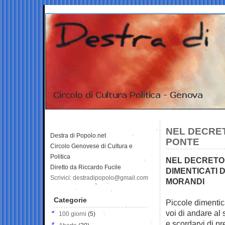
NEL DECRET
Destra di Popolo.net
PONTE
Circolo Genovese di Cultura e
Politica
NEL DECRETO 
Diretto da Riccardo Fucile
DIMENTICATI D
Scrivici: destradipopolo@gmail.com
MORANDI
Categorie
Piccole dimentic
voi di
andare al 
100 giorni
(5)
e scordarvi di p