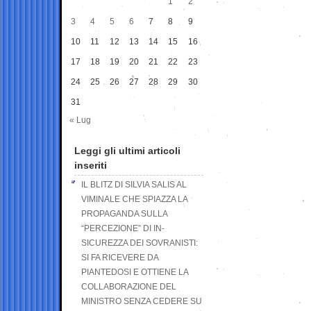
1
2
3
4
5
6
7
8
9
10
11
12
13
14
15
16
17
18
19
20
21
22
23
24
25
26
27
28
29
30
31
« Lug
Leggi gli ultimi articoli
inseriti
IL BLITZ DI SILVIA SALIS AL
VIMINALE CHE SPIAZZA LA
PROPAGANDA SULLA
“PERCEZIONE” DI IN-
SICUREZZA DEI SOVRANISTI:
SI FA RICEVERE DA
PIANTEDOSI E OTTIENE LA
COLLABORAZIONE DEL
MINISTRO SENZA CEDERE SU