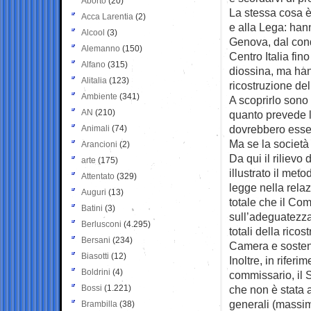
Aborto
(20)
La stessa cosa 
Acca Larentia
(2)
e alla Lega: hann
Alcool
(3)
Genova, dal cond
Alemanno
(150)
Centro Italia fin
Alfano
(315)
diossina, ma han
Alitalia
(123)
ricostruzione de
Ambiente
(341)
A scoprirlo sono 
AN
(210)
quanto prevede l
dovrebbero esser
Animali
(74)
Ma se la società
Arancioni
(2)
Da qui il rilievo
arte
(175)
illustrato il met
Attentato
(329)
legge nella rela
Auguri
(13)
totale che il Com
Batini
(3)
sull’adeguatezza 
Berlusconi
(4.295)
totali della ricos
Bersani
(234)
Camera e sostenu
Biasotti
(12)
Inoltre, in riferi
Boldrini
(4)
commissario, il
Bossi
(1.221)
che non è stata 
generali (massim
Brambilla
(38)