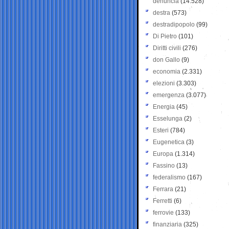
denuncia
(14.528)
destra
(573)
destradipopolo
(99)
Di Pietro
(101)
Diritti civili
(276)
don Gallo
(9)
economia
(2.331)
elezioni
(3.303)
emergenza
(3.077)
Energia
(45)
Esselunga
(2)
Esteri
(784)
Eugenetica
(3)
Europa
(1.314)
Fassino
(13)
federalismo
(167)
Ferrara
(21)
Ferretti
(6)
ferrovie
(133)
finanziaria
(325)