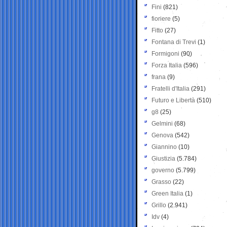
Fini
(821)
fioriere
(5)
Fitto
(27)
Fontana di Trevi
(1)
Formigoni
(90)
Forza Italia
(596)
frana
(9)
Fratelli d'Italia
(291)
Futuro e Libertà
(510)
g8
(25)
Gelmini
(68)
Genova
(542)
Giannino
(10)
Giustizia
(5.784)
governo
(5.799)
Grasso
(22)
Green Italia
(1)
Grillo
(2.941)
Idv
(4)