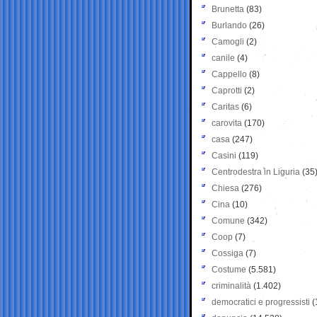
Brunetta
(83)
Burlando
(26)
Camogli
(2)
canile
(4)
Cappello
(8)
Caprotti
(2)
Caritas
(6)
carovita
(170)
casa
(247)
Casini
(119)
Centrodestra in Liguria
(35
Chiesa
(276)
Cina
(10)
Comune
(342)
Coop
(7)
Cossiga
(7)
Costume
(5.581)
criminalità
(1.402)
democratici e progressisti
(