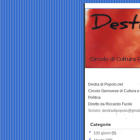
Destra di Popolo.net
Circolo Genovese di Cultura e
Politica
Diretto da Riccardo Fucile
Scrivici: destradipopolo@gma
Categorie
100 giorni
(5)