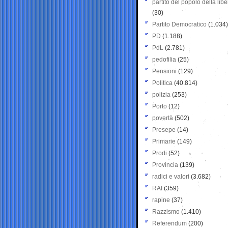
partito del popolo della libe
(30)
Partito Democratico
(1.034)
PD
(1.188)
PdL
(2.781)
pedofilia
(25)
Pensioni
(129)
Politica
(40.814)
polizia
(253)
Porto
(12)
povertà
(502)
Presepe
(14)
Primarie
(149)
Prodi
(52)
Provincia
(139)
radici e valori
(3.682)
RAI
(359)
rapine
(37)
Razzismo
(1.410)
Referendum
(200)