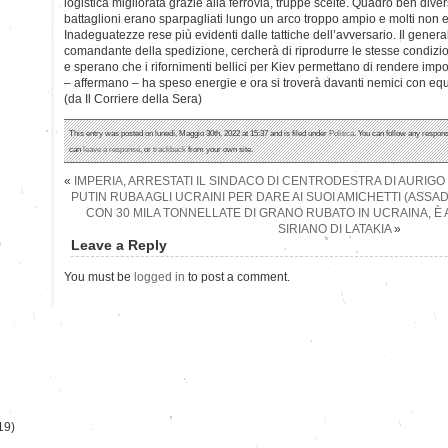
logistica migliorata grazie alla ferrovia, truppe scelte. Quadro ben div
battaglioni erano sparpagliati lungo un arco troppo ampio e molti non e
Inadeguatezze rese più evidenti dalle tattiche dell’avversario. Il gener
comandante della spedizione, cercherà di riprodurre le stesse condizion
e sperano che i rifornimenti bellici per Kiev permettano di rendere im
– affermano – ha speso energie e ora si troverà davanti nemici con equ
(da Il Corriere della Sera)
This entry was posted on lunedì, Maggio 30th, 2022 at 15:37 and is filed under
Politica
. You can follow any respons
can
leave a response
, or
trackback
from your own site.
«
IMPERIA, ARRESTATI IL SINDACO DI CENTRODESTRA DI AURIG
PUTIN RUBA AGLI UCRAINI PER DARE AI SUOI AMICHETTI (ASSA
CON 30 MILA TONNELLATE DI GRANO RUBATO IN UCRAINA, È
SIRIANO DI LATAKIA
»
)
Leave a Reply
You must be
logged in
to post a comment.
19)