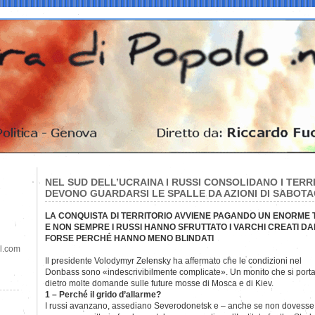
NEL SUD DELL’UCRAINA I RUSSI CONSOLIDANO I TERR
DEVONO GUARDARSI LE SPALLE DA AZIONI DI SABOT
LA CONQUISTA DI TERRITORIO AVVIENE PAGANDO UN ENORME TR
E NON SEMPRE I RUSSI HANNO SFRUTTATO I VARCHI CREATI DAL
FORSE PERCHÉ HANNO MENO BLINDATI
il.com
Il presidente Volodymyr Zelensky ha affermato che le condizioni nel
Donbass sono «indescrivibilmente complicate». Un monito che si port
dietro molte domande sulle future mosse di Mosca e di Kiev.
1 – Perché il grido d’allarme?
I russi avanzano, assediano Severodonetsk e – anche se non dovesse