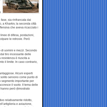
y
e
 fase, sia rinfrancata dai
, a Kharkiv, la seconda città
fensiva che aveva ricacciato i
linee di difesa, postazioni,
olpare le retrovie. Però
zo di uomini e mezzi. Secondo
 dal tiro incessante delle
 resistenza è riuscita a
 il limite. In caso contrario,
ntaggiose. Alcuni esperti
 solito servono come punto di
 un segmento importante per
cresce il vuoto. Il tema delle
ssi hanno però dimostrato
tivo relativamente ridotto,
l’artiglieria e aviazione,