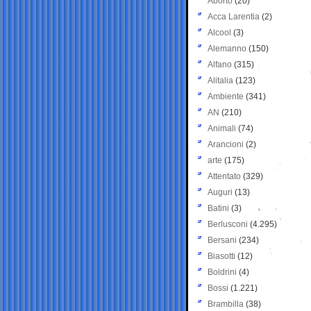
Aborto
(20)
Acca Larentia
(2)
Alcool
(3)
Alemanno
(150)
Alfano
(315)
Alitalia
(123)
Ambiente
(341)
AN
(210)
Animali
(74)
Arancioni
(2)
arte
(175)
Attentato
(329)
Auguri
(13)
Batini
(3)
Berlusconi
(4.295)
Bersani
(234)
Biasotti
(12)
Boldrini
(4)
Bossi
(1.221)
Brambilla
(38)