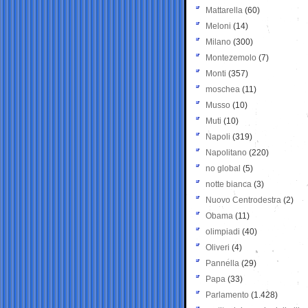
Mattarella
(60)
Meloni
(14)
Milano
(300)
Montezemolo
(7)
Monti
(357)
moschea
(11)
Musso
(10)
Muti
(10)
Napoli
(319)
Napolitano
(220)
no global
(5)
notte bianca
(3)
Nuovo Centrodestra
(2)
Obama
(11)
olimpiadi
(40)
Oliveri
(4)
Pannella
(29)
Papa
(33)
Parlamento
(1.428)