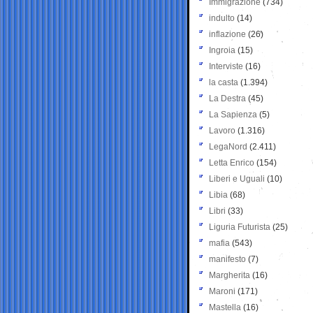
Immigrazione
(734)
indulto
(14)
inflazione
(26)
Ingroia
(15)
Interviste
(16)
la casta
(1.394)
La Destra
(45)
La Sapienza
(5)
Lavoro
(1.316)
LegaNord
(2.411)
Letta Enrico
(154)
Liberi e Uguali
(10)
Libia
(68)
Libri
(33)
Liguria Futurista
(25)
mafia
(543)
manifesto
(7)
Margherita
(16)
Maroni
(171)
Mastella
(16)