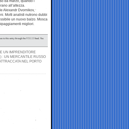
erso da marzo, quando i
rano all’altezza.
ale Alexandr Dvornikov,
i. Molti analisti nutrono dubbi
possibile un nuovo balzo. Mosca
ipaggiamenti migliori.
es to this entry through the
RSS 2.0
feed. You
O E UN IMPRENDITORE
D) : UN MERCANTILE RUSSO
 ATTRACCATA NEL PORTO