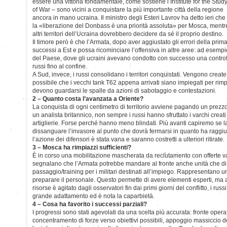
essere una vittoria fondamentale, come sostiene l’Institute for the Stud
of War – sono vicini a conquistare la più importante città della regione
ancora in mano ucraina. Il ministro degli Esteri Lavrov ha detto ieri che
la «liberazione del Donbass è una priorità assoluta» per Mosca, mentr
altri territori dell’Ucraina dovrebbero decidere da sé il proprio destino.
Il timore però è che l’Armata, dopo aver aggiustato gli errori della prima
successi a Est e possa ricominciare l’offensiva in altre aree: ad esempio
del Paese, dove gli ucraini avevano condotto con successo una controf
russi fino al confine.
A Sud, invece, i russi consolidano i territori conquistati. Vengono create 
possibile che i vecchi tank T62 appena arrivati siano impiegati per rimp
devono guardarsi le spalle da azioni di sabotaggio e contestazioni.
2 – Quanto costa l’avanzata a Oriente?
La conquista di ogni centimetro di territorio avviene pagando un prez
un analista britannico, non sempre i russi hanno sfruttato i varchi creati
artiglierie. Forse perché hanno meno blindati. Più avanti capiremo se la
dissanguare l’invasore al punto che dovrà fermarsi in quanto ha raggiunto
l’azione dei difensori è stata vana e saranno costretti a ulteriori ritirate.
3 – Mosca ha rimpiazzi sufficienti?
È in corso una mobilitazione mascherata da reclutamento con offerte va
segnalano che l’Armata potrebbe mandare al fronte anche unità che di
passaggio/training per i militari destinati all’impiego. Rappresentano
preparare il personale. Questo permette di avere elementi esperti, ma ac
risorse è agitato dagli osservatori fin dai primi giorni del conflitto, i ru
grande adattamento ed è nota la caparbietà.
4 – Cosa ha favorito i successi parziali?
I progressi sono stati agevolati da una scelta più accurata: fronte opera
concentramento di forze verso obiettivi possibili, appoggio massiccio del