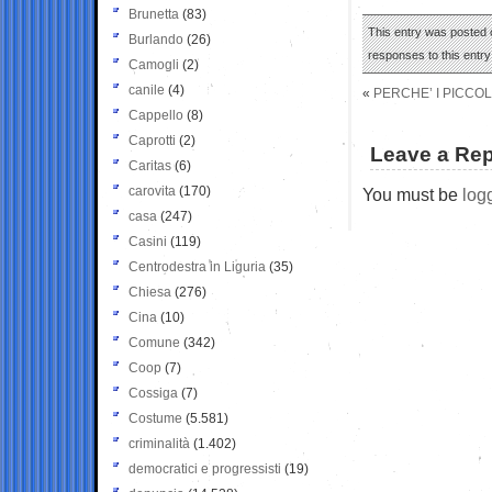
Brunetta
(83)
This entry was posted 
Burlando
(26)
responses to this entr
Camogli
(2)
canile
(4)
«
PERCHE’ I PICCO
Cappello
(8)
Caprotti
(2)
Leave a Rep
Caritas
(6)
carovita
(170)
You must be
log
casa
(247)
Casini
(119)
Centrodestra in Liguria
(35)
Chiesa
(276)
Cina
(10)
Comune
(342)
Coop
(7)
Cossiga
(7)
Costume
(5.581)
criminalità
(1.402)
democratici e progressisti
(19)