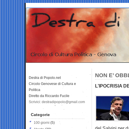
NON E’ OBB
Destra di Popolo.net
Circolo Genovese di Cultura e
L’IPOCRISIA 
Politica
Diretto da Riccardo Fucile
Scrivici: destradipopolo@gmail.com
Categorie
100 giorni
(5)
del Salvini per d