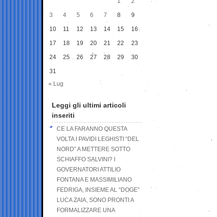
1
2
3
4
5
6
7
8
9
10
11
12
13
14
15
16
17
18
19
20
21
22
23
24
25
26
27
28
29
30
31
« Lug
Leggi gli ultimi articoli
inseriti
CE LA FARANNO QUESTA
VOLTA I PAVIDI LEGHISTI “DEL
NORD” A METTERE SOTTO
SCHIAFFO SALVINI? I
GOVERNATORI ATTILIO
FONTANA E MASSIMILIANO
FEDRIGA, INSIEME AL “DOGE”
LUCA ZAIA, SONO PRONTI A
FORMALIZZARE UNA