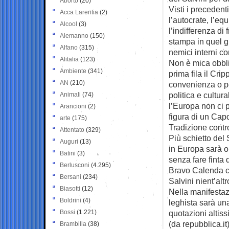
Aborto
(20)
Visti i precedent
Acca Larentia
(2)
l’autocrate, l’eq
Alcool
(3)
l’indifferenza di
Alemanno
(150)
stampa in quel g
Alfano
(315)
nemici interni c
Alitalia
(123)
Non è mica obblig
Ambiente
(341)
prima fila il Cri
AN
(210)
convenienza o pe
politica e cultur
Animali
(74)
l’Europa non ci 
Arancioni
(2)
figura di un Cap
arte
(175)
Tradizione contr
Attentato
(329)
Più schietto del S
Auguri
(13)
in Europa sarà ob
Batini
(3)
senza fare finta 
Berlusconi
(4.295)
Bravo Calenda ch
Bersani
(234)
Salvini nient’alt
Biasotti
(12)
Nella manifestaz
Boldrini
(4)
leghista sarà una
Bossi
(1.221)
quotazioni altis
(da repubblica.it
Brambilla
(38)