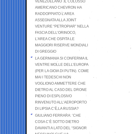
VENEZUELANO .IL COLOSSO
AMERICANO CHEVRON HA
RADDOPPIATO L’AREA
ASSEGNATA ALLA JOINT
VENTURE “PETROPIAR” NELLA
FASCIA DELL’ORINOCO,
L’AREA CHE OSPITA LE
MAGGIORI RISERVE MONDIALI
DI GREGGIO
LA GERMANIA SI CONFERMA IL
VENTRE MOLLE DELL’EUROPA
(PER LA GIOIA DI PUTIN). COME
MAI I TEDESCHI NON
VOGLIONO AMMETTERE CHE
DIETRO AL CASO DEL DRONE
PIENO DI ESPLOSIVO
RINVENUTO ALL’AEROPORTO
DI LIPSIA C’È LA RUSSIA?
GIULIANO FERRARA: ’CHE
COSA C’È SOTTO DIETRO
DAVANTI A LATO DEL “SIGNOR