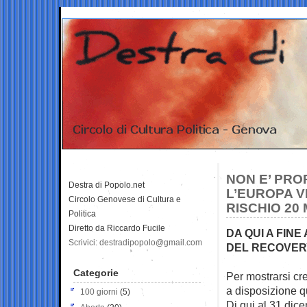
NON E’ PRO
Destra di Popolo.net
L’EUROPA V
Circolo Genovese di Cultura e
RISCHIO 20 
Politica
Diretto da Riccardo Fucile
DA QUI A FIN
Scrivici: destradipopolo@gmail.com
DEL RECOVERY
Categorie
Per mostrarsi cre
a disposizione q
100 giorni
(5)
Di qui al 31 dic