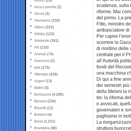
Aborto
(20)
scadenze, sulla l
Acca Larentia
(2)
riforme. Mai com
Alcool
(3)
del primo. La prem
Alemanno
(150)
Fitto, ministro d
Alfano
(315)
ambasciatore di F
Alitalia
(123)
Per capire l’eno
Ambiente
(341)
scorrere la Gazze
AN
(210)
di riordino delle 
centrale per il Pn
Animali
(74)
all’Autorità poli
Arancioni
(2)
fondi del Recove
arte
(175)
una macchina che
Attentato
(329)
Di qui a fine an
Auguri
(13)
dei semestri più 
Batini
(3)
della Meloni la 
Berlusconi
(4.295)
tre: la riforma d
Bersani
(234)
e avvocati, quell
Biasotti
(12)
governatori e sind
Boldrini
(4)
paghiamo in bolle
Bossi
(1.221)
La riorganizzazio
struttura burocra
Brambilla
(38)