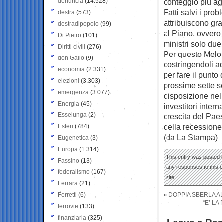
denuncia
(14.528)
conteggio più ag
Fatti salvi i pro
destra
(573)
attribuiscono gra
destradipopolo
(99)
al Piano, ovvero 
Di Pietro
(101)
ministri solo due
Diritti civili
(276)
Per questo Melon
don Gallo
(9)
costringendoli a
economia
(2.331)
per fare il punto
elezioni
(3.303)
prossime sette se
emergenza
(3.077)
disposizione nel
Energia
(45)
investitori inter
Esselunga
(2)
crescita del Paes
della recessione
Esteri
(784)
(da La Stampa)
Eugenetica
(3)
Europa
(1.314)
This entry was posted 
Fassino
(13)
any responses to this 
federalismo
(167)
site.
Ferrara
(21)
Ferretti
(6)
«
DOPPIA SBERLA 
“E’ L
ferrovie
(133)
finanziaria
(325)