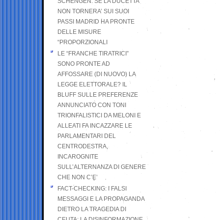
SCHENGEN. SE LA DUCETTA
NON TORNERA’ SUI SUOI
PASSI MADRID HA PRONTE
DELLE MISURE
“PROPORZIONALI
LE “FRANCHE TIRATRICI”
SONO PRONTE AD
AFFOSSARE (DI NUOVO) LA
LEGGE ELETTORALE? IL
BLUFF SULLE PREFERENZE
ANNUNCIATO CON TONI
TRIONFALISTICI DA MELONI E
ALLEATI FA INCAZZARE LE
PARLAMENTARI DEL
CENTRODESTRA,
INCAROGNITE
SULL’ALTERNANZA DI GENERE
CHE NON C’E’
FACT-CHECKING: I FALSI
MESSAGGI E LA PROPAGANDA
DIETRO LA TRAGEDIA DI
CEUTA: LA DISINFORMAZIONE