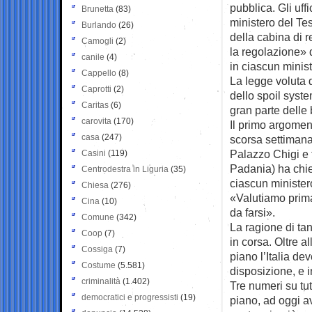
pubblica. Gli uff
Brunetta
(83)
ministero del Te
Burlando
(26)
della cabina di r
Camogli
(2)
la regolazione» 
canile
(4)
in ciascun minis
Cappello
(8)
La legge voluta da
Caprotti
(2)
dello spoil syste
Caritas
(6)
gran parte delle 
carovita
(170)
Il primo argomen
casa
(247)
scorsa settimana
Palazzo Chigi e f
Casini
(119)
Padania) ha chies
Centrodestra in Liguria
(35)
ciascun ministero
Chiesa
(276)
«Valutiamo prima 
Cina
(10)
da farsi».
Comune
(342)
La ragione di ta
Coop
(7)
in corsa. Oltre a
Cossiga
(7)
piano l’Italia de
Costume
(5.581)
disposizione, e i
criminalità
(1.402)
Tre numeri su tut
democratici e progressisti
(19)
piano, ad oggi a