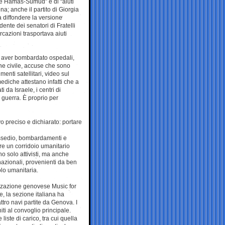
ne Hamas-Sumud” e di “aiuti
a; anche il partito di Giorgia
 a diffondere la versione
ente dei senatori di Fratelli
rcazioni trasportava aiuti
di aver bombardato ospedali,
ne civile, accuse che sono
enti satellitari, video sul
diche attestano infatti che a
 da Israele, i centri di
 guerra. È proprio per
o preciso e dichiarato: portare
assedio, bombardamenti e
re un corridoio umanitario
no solo attivisti, ma anche
rnazionali, provenienti da ben
lo umanitaria.
nizzazione genovese Music for
, la sezione italiana ha
attro navi partite da Genova. I
iti al convoglio principale.
 liste di carico, tra cui quella