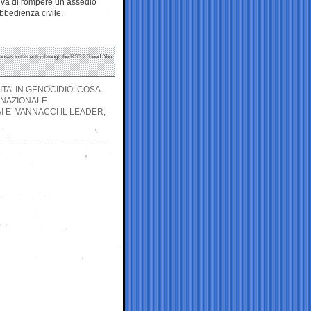
ttiva di rompere un assedio
obbedienza civile.
onses to this entry through the
RSS 2.0
feed. You
TA’ IN GENOCIDIO: COSA
RNAZIONALE
I E’ VANNACCI IL LEADER,