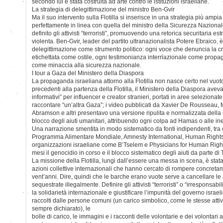
secondo lui è stata costruita ad arte contro le istituzioni israeliane.
La strategia di delegittimazione del ministro Ben-Gvir
Ma il suo intervento sulla Flotilla si inserisce in una strategia più ampi
perfettamente in linea con quella del ministro della Sicurezza Naziona
definito gli attivisti “terroristi”, promuovendo una retorica securitaria
violenta. Ben-Gvir, leader del partito ultranazionalista Potere Ebraico, è
delegittimazione come strumento politico: ogni voce che denuncia la cr
etichettata come ostile, ogni testimonianza internazionale come propag
come minaccia alla sicurezza nazionale.
I tour a Gaza del Ministero della Diaspora
La propaganda israeliana attorno alla Flotilla non nasce certo nel vuoto
precedenti alla partenza della Flotilla, il Ministero della Diaspora avev
informativi” per influencer e creator stranieri, portati in aree selezionate
raccontare “un’altra Gaza”; i video pubblicati da Xavier De Rousseau
Abramson e altri presentavo una versione ripulita e normalizzata della 
blocco degli aiuti umanitari, attribuendo ogni colpa ad Hamas o alle ine
Una narrazione smentita in modo sistematico da fonti indipendenti, tra
Programma Alimentare Mondiale, Amnesty International, Human Rights 
organizzazioni israeliane come B’Tselem e Physicians for Human Righ
mesi il genocidio in corso e il blocco sistematico degli aiuti da parte di T
La missione della Flotilla, lungi dall’essere una messa in scena, è stat
azioni collettive internazionali che hanno cercato di rompere concret
vent’anni. Dire, quindi che le barche erano vuote serve a cancellare le 
sequestrate illegalmente. Definire gli attivisti “terroristi” o “irresponsab
la solidarietà internazionale e giustificare l’impunità del governo israel
raccolti dalle persone comuni (un carico simbolico, come le stesse attivis
sempre dichiarato), le
bolle di carico, le immagini e i racconti delle volontarie e dei volontari