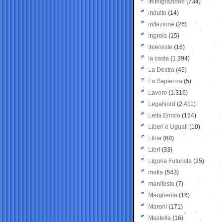
Immigrazione
(734)
indulto
(14)
inflazione
(26)
Ingroia
(15)
Interviste
(16)
la casta
(1.394)
La Destra
(45)
La Sapienza
(5)
Lavoro
(1.316)
LegaNord
(2.411)
Letta Enrico
(154)
Liberi e Uguali
(10)
Libia
(68)
Libri
(33)
Liguria Futurista
(25)
mafia
(543)
manifesto
(7)
Margherita
(16)
Maroni
(171)
Mastella
(16)