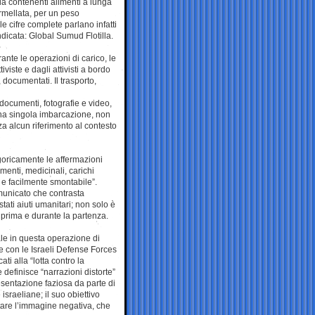
a contenenti alimenti a lunga
armellata, per un peso
le cifre complete parlano infatti
ndicata: Global Sumud Flotilla.
rante le operazioni di carico, le
iviste e dagli attivisti a bordo
, documentati. Il trasporto,
documenti, fotografie e video,
 una singola imbarcazione, non
a alcun riferimento al contesto
goricamente le affermazioni
limenti, medicinali, carichi
a e facilmente smontabile”.
omunicato che contrasta
ati aiuti umanitari; non solo è
 prima e durante la partenza.
ale in questa operazione di
ne con le Israeli Defense Forces
i alla “lotta contro la
definisce “narrazioni distorte”
esentazione faziosa da parte di
 israeliane; il suo obiettivo
ltare l’immagine negativa, che