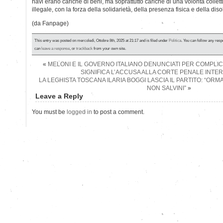
navi erano cariche di beni, ma soprattutto cariche di una volontà colle
illegale, con la forza della solidarietà, della presenza fisica e della dis
(da Fanpage)
This entry was posted on mercoledì, Ottobre 8th, 2025 at 21:17 and is filed under
Politica
. You can follow any resp
can
leave a response
, or
trackback
from your own site.
«
MELONI E IL GOVERNO ITALIANO DENUNCIATI PER COMPLICI
SIGNIFICA L’ACCUSA ALLA CORTE PENALE INTE
LA LEGHISTA TOSCANA ILARIA BOGGI LASCIA IL PARTITO: “ORMA
NON SALVINI”
»
Leave a Reply
You must be
logged in
to post a comment.