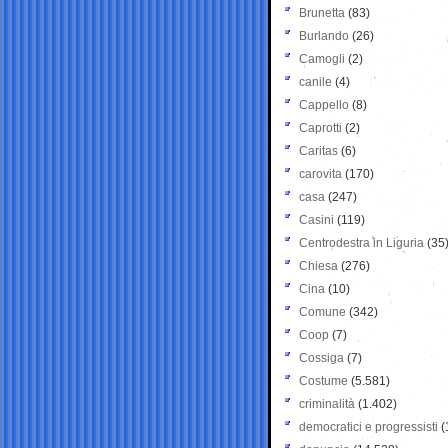
Brunetta
(83)
Burlando
(26)
Camogli
(2)
canile
(4)
Cappello
(8)
Caprotti
(2)
Caritas
(6)
carovita
(170)
casa
(247)
Casini
(119)
Centrodestra in Liguria
(35
Chiesa
(276)
Cina
(10)
Comune
(342)
Coop
(7)
Cossiga
(7)
Costume
(5.581)
criminalità
(1.402)
democratici e progressisti
(