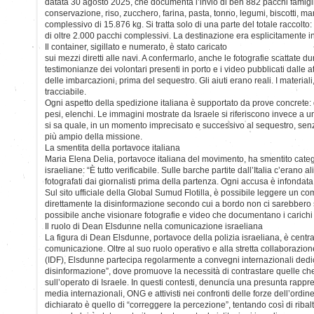
datata 30 agosto 2025, che documenta l’invio di ben 882 pacchi famigli
conservazione, riso, zucchero, farina, pasta, tonno, legumi, biscotti, m
complessivo di 15.876 kg. Si tratta solo di una parte del totale raccolto: 
di oltre 2.000 pacchi complessivi. La destinazione era esplicitamente i
Il container, sigillato e numerato, è stato caricato
sui mezzi diretti alle navi. A confermarlo, anche le fotografie scattate du
testimonianze dei volontari presenti in porto e i video pubblicati dalle att
delle imbarcazioni, prima del sequestro. Gli aiuti erano reali. I materiali
tracciabile.
Ogni aspetto della spedizione italiana è supportato da prove concrete: 
pesi, elenchi. Le immagini mostrate da Israele si riferiscono invece a
si sa quale, in un momento imprecisato e successivo al sequestro, senz
più ampio della missione.
La smentita della portavoce italiana
Maria Elena Delia, portavoce italiana del movimento, ha smentito cate
israeliane: “È tutto verificabile. Sulle barche partite dall’Italia c’erano a
fotografati dai giornalisti prima della partenza. Ogni accusa è infondat
Sul sito ufficiale della Global Sumud Flotilla, è possibile leggere un c
direttamente la disinformazione secondo cui a bordo non ci sarebbero st
possibile anche visionare fotografie e video che documentano i carichi
Il ruolo di Dean Elsdunne nella comunicazione israeliana
La figura di Dean Elsdunne, portavoce della polizia israeliana, è centr
comunicazione. Oltre al suo ruolo operativo e alla stretta collaborazio
(IDF), Elsdunne partecipa regolarmente a convegni internazionali dedicat
disinformazione”, dove promuove la necessità di contrastare quelle che 
sull’operato di Israele. In questi contesti, denuncia una presunta rappr
media internazionali, ONG e attivisti nei confronti delle forze dell’ordine
dichiarato è quello di “correggere la percezione”, tentando così di riba