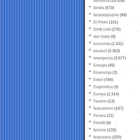
denuncia
(14.528)
destra
(573)
destradipopolo
(99)
Di Pietro
(101)
Diritti civili
(276)
don Gallo
(9)
economia
(2.331)
elezioni
(3.303)
emergenza
(3.077)
Energia
(45)
Esselunga
(2)
Esteri
(784)
Eugenetica
(3)
Europa
(1.314)
Fassino
(13)
federalismo
(167)
Ferrara
(21)
Ferretti
(6)
ferrovie
(133)
finanziaria
(325)