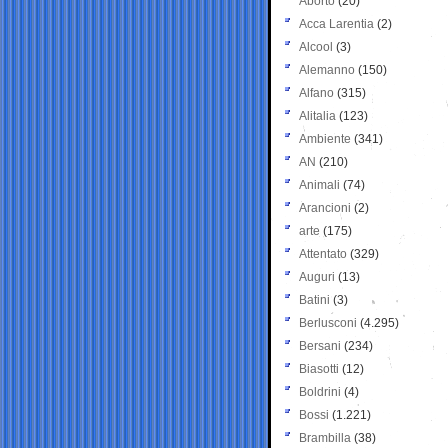
Aborto
(20)
Acca Larentia
(2)
Alcool
(3)
Alemanno
(150)
Alfano
(315)
Alitalia
(123)
Ambiente
(341)
AN
(210)
Animali
(74)
Arancioni
(2)
arte
(175)
Attentato
(329)
Auguri
(13)
Batini
(3)
Berlusconi
(4.295)
Bersani
(234)
Biasotti
(12)
Boldrini
(4)
Bossi
(1.221)
Brambilla
(38)