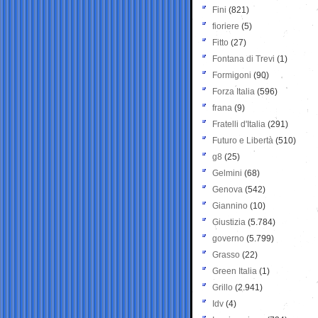
Fini
(821)
fioriere
(5)
Fitto
(27)
Fontana di Trevi
(1)
Formigoni
(90)
Forza Italia
(596)
frana
(9)
Fratelli d'Italia
(291)
Futuro e Libertà
(510)
g8
(25)
Gelmini
(68)
Genova
(542)
Giannino
(10)
Giustizia
(5.784)
governo
(5.799)
Grasso
(22)
Green Italia
(1)
Grillo
(2.941)
Idv
(4)