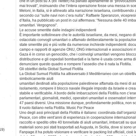
che in un post su X (ex Twitter) ha parlato apertamente di “provocazio
mai trovati”, insinuando che l’intera operazione fosse una messa in scen
Meloni, in Italia, si è allineato alla narrazione israeliana, contribuendo
secondo cui “sulle navi non c’era nulla”: Raffaele Speranzon, vicepresid
d’Italia, ha pubblicato un post in cui affermava: “Nessuna delle 40 imba
umanitari. Vergognosi”.
Le accuse smentite dalle indagini indipendenti
È importante sottolineare che le autorità israeliane, da mesi, negano 
ostacolato convogli umanitari o affamato deliberatamente la popolazio
state smentite più e più volte da numerose inchieste indipendenti: docum
campo e rapporti di agenzie ONU, ONG internazionali e associazioni me
Gaza è in corso un genocidio, che i coinvolgi umanitari vengono bloccati
distribuzione e gli ospedali bombardati e la fame è usata come arma di
denunciare questo quadro e rompere l’assedio che è nata la Flotilla.
Gli obiettivi della Global Sumud Flotilla
)
La Global Sumud Flotilla ha attraversato il Mediterraneo con un obiettiv
simbolicamente aiuti
umanitari destinati alla popolazione palestinese affamata da mesi di 
isolamento, rompere il blocco navale illegale imposto da Israele e crea
stabile e verificabile. A bordo delle imbarcazioni della Flotilla non c’era
parlamentari, giornalisti, medici, operatori umanitari e osservatori inte
47 paesi diversi. Una missione dunque, profondamente politica, non so
Il ruolo italiano nella Flotilla: Music For Peace
Uno degli assi principali della Flotilla è italiano: coordinata dall’orga
Peace, con oltre vent’anni di esperienza in cooperazione internazionale
raccolto e spedito oltre 40 tonnellate di aiuti umanitari, imbarcati su qu
materiali sono poi stati trasportati ad Augusta, in Sicilia, dove si sono un
19)
Fanpage.it ha potuto visionare e verificare le packing list ufficiali, cioè le