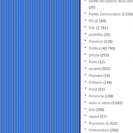
partito del popolo della libe
(30)
Partito Democratico
(1.034)
PD
(1.188)
PdL
(2.781)
pedofilia
(25)
Pensioni
(129)
Politica
(40.790)
polizia
(253)
Porto
(12)
povertà
(502)
Presepe
(14)
Primarie
(149)
Prodi
(52)
Provincia
(139)
radici e valori
(3.682)
RAI
(359)
rapine
(37)
Razzismo
(1.410)
Referendum
(200)