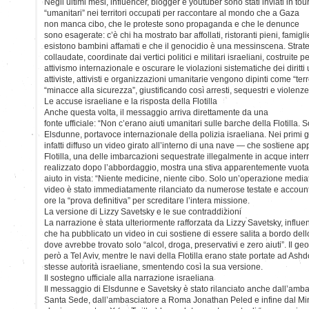
Negli ultimi mesi, influencer, blogger e youtuber sono stati inviati in tou
“umanitari” nei territori occupati per raccontare al mondo che a Gaza
non manca cibo, che le proteste sono propaganda e che le denunce
sono esagerate: c’è chi ha mostrato bar affollati, ristoranti pieni, famig
esistono bambini affamati e che il genocidio è una messinscena. Stra
collaudate, coordinate dai vertici politici e militari israeliani, costruite 
attivismo internazionale e oscurare le violazioni sistematiche dei diritt
attiviste, attivisti e organizzazioni umanitarie vengono dipinti come “te
“minacce alla sicurezza”, giustificando così arresti, sequestri e violenze 
Le accuse israeliane e la risposta della Flotilla
Anche questa volta, il messaggio arriva direttamente da una
fonte ufficiale: “Non c’erano aiuti umanitari sulle barche della Flotilla
Elsdunne, portavoce internazionale della polizia israeliana. Nei primi g
infatti diffuso un video girato all’interno di una nave — che sostiene 
Flotilla, una delle imbarcazioni sequestrate illegalmente in acque interna
realizzato dopo l’abbordaggio, mostra una stiva apparentemente vuota
aiuto in vista: “Niente medicine, niente cibo. Solo un’operazione mediat
video è stato immediatamente rilanciato da numerose testate e account 
ore la “prova definitiva” per screditare l’intera missione.
La versione di Lizzy Savetsky e le sue contraddizioni
La narrazione è stata ulteriormente rafforzata da Lizzy Savetsky, influe
che ha pubblicato un video in cui sostiene di essere salita a bordo dell
dove avrebbe trovato solo “alcol, droga, preservativi e zero aiuti”. Il g
però a Tel Aviv, mentre le navi della Flotilla erano state portate ad As
stesse autorità israeliane, smentendo così la sua versione.
Il sostegno ufficiale alla narrazione israeliana
Il messaggio di Elsdunne e Savetsky è stato rilanciato anche dall’amba
Santa Sede, dall’ambasciatore a Roma Jonathan Peled e infine dal Minis