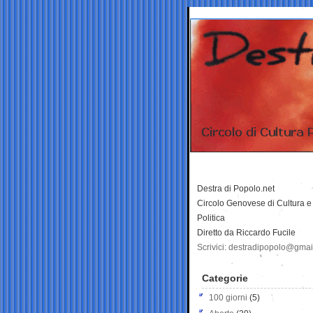
Destra di Popolo.net
Circolo Genovese di Cultura e
Politica
Diretto da Riccardo Fucile
Scrivici: destradipopolo@gma
Categorie
100 giorni
(5)