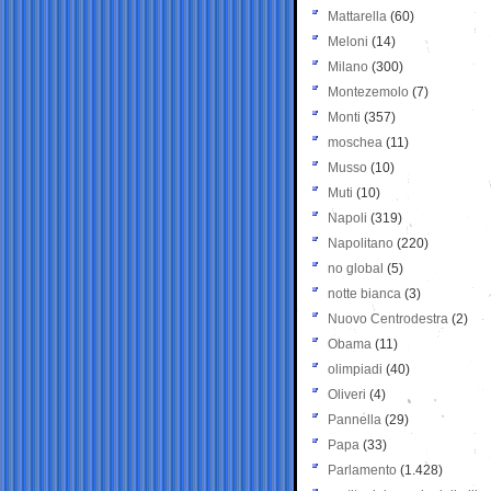
Mattarella
(60)
Meloni
(14)
Milano
(300)
Montezemolo
(7)
Monti
(357)
moschea
(11)
Musso
(10)
Muti
(10)
Napoli
(319)
Napolitano
(220)
no global
(5)
notte bianca
(3)
Nuovo Centrodestra
(2)
Obama
(11)
olimpiadi
(40)
Oliveri
(4)
Pannella
(29)
Papa
(33)
Parlamento
(1.428)