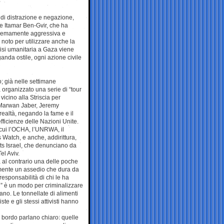
a di distrazione e negazione,
le Itamar Ben-Gvir, che ha
 estremamente aggressiva e
 noto per utilizzare anche la
isi umanitaria a Gaza viene
anda ostile, ogni azione civile
; già nelle settimane
a organizzato una serie di “tour
 vicino alla Striscia per
, Marwan Jaber, Jeremy
realtà, negando la fame e il
fficienze delle Nazioni Unite.
 cui l’OCHA, l’UNRWA, il
Watch, e anche, addirittura,
ts Israel, che denunciano da
el Aviv.
a al contrario una delle poche
amente un assedio che dura da
responsabilità di chi le ha
ili” è un modo per criminalizzare
iano. Le tonnellate di alimenti
te e gli stessi attivisti hanno
 a bordo parlano chiaro: quelle