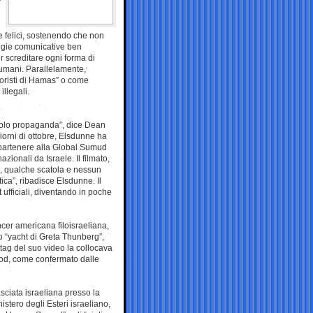
r
lie felici, sostenendo che non
tegie comunicative ben
per screditare ogni forma di
i umani. Parallelamente,
rroristi di Hamas” o come
illegali.
. Solo propaganda”, dice Dean
iorni di ottobre, Elsdunne ha
appartenere alla Global Sumud
zionali da Israele. Il filmato,
, qualche scatola e nessun
ica”, ribadisce Elsdunne. Il
ufficiali, diventando in poche
ncer americana filoisraeliana,
o “yacht di Greta Thunberg”,
eotag del suo video la collocava
hdod, come confermato dalle
sciata israeliana presso la
tero degli Esteri israeliano,