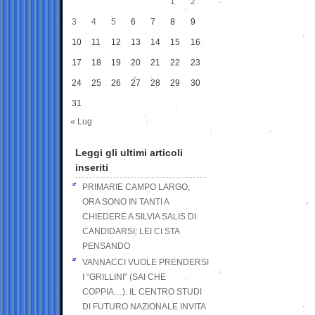
1
2
3
4
5
6
7
8
9
10
11
12
13
14
15
16
17
18
19
20
21
22
23
24
25
26
27
28
29
30
31
« Lug
Leggi gli ultimi articoli
inseriti
PRIMARIE CAMPO LARGO,
ORA SONO IN TANTI A
CHIEDERE A SILVIA SALIS DI
CANDIDARSI: LEI CI STA
PENSANDO
VANNACCI VUOLE PRENDERSI
I “GRILLINI” (SAI CHE
COPPIA…). IL CENTRO STUDI
DI FUTURO NAZIONALE INVITA