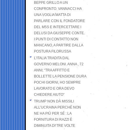
BEPPE GRILLO A UN
CONFRONTO. VANNACCI HA
UNA VOGLIA MATTA DI
PARLARE CON IL FONDATORE
DEL M5S E INTERCETTARE I
DELUSI DA GIUSEPPE CONTE.
I PUNTI DI CONTATTO NON
MANCANO, A PARTIRE DALLA
POSTURA FILORUSSA
L’ITALIA TRADITA DAL
GOVERNO MELONI. ANNA , 72
ANNI; “TRA AFFITTO E
BOLLETTE LA PENSIONE DURA
POCHI GIORNI, HO SEMPRE
LAVORATO E ORA DEVO
CHIEDERE AIUTO”
TRUMP NON DÀ MISSILI
ALL’UCRAINA PERCHÉ NON
NE HA PIÙ PER SÉ : LA
FORNITURA DI RAZZI È
DIMINUITA DI TRE VOLTE