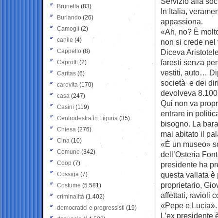
Servizio alla soc
Brunetta
(83)
In Italia, verame
Burlando
(26)
appassiona.
Camogli
(2)
«Ah, no? È molto
canile
(4)
non si crede nel 
Cappello
(8)
Diceva Aristotel
faresti senza pe
Caprotti
(2)
vestiti, auto… Di
Caritas
(6)
società e dei dir
carovita
(170)
devolveva 8.100 
casa
(247)
Qui non va propr
Casini
(119)
entrare in politic
Centrodestra in Liguria
(35)
bisogno. La bara 
Chiesa
(276)
mai abitato il pa
Cina
(10)
«È un museo» sca
Comune
(342)
dell’Osteria Font
Coop
(7)
presidente ha pre
questa vallata è
Cossiga
(7)
proprietario, Gi
Costume
(5.581)
affettati, raviol
criminalità
(1.402)
«Pepe e Lucia».
democratici e progressisti
(19)
L’ex presidente è