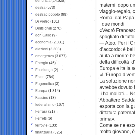
denuncia
(14.528)
materni, dopo un
destra
(573)
viaggio-regalo, 
destradipopolo
(99)
Roma, dal Papa
Di Pietro
(101)
I due mondi
Diritti civili
(276)
«Vedrò Francesco
don Gallo
(9)
spogliato di tutt
economia
(2.331)
— Ateo. Per il Cr
d’accordo: è bell
elezioni
(3.303)
aiuta a morire b
emergenza
(3.077)
della difficoltà d
Energia
(45)
Europa e Italia s
Esselunga
(2)
«L’Europa diven
Esteri
(784)
La soluzione non
Eugenetica
(3)
avrebbe dovuto f
Europa
(1.314)
li ha mollati… N
Fassino
(13)
Abbattere Sadda
federalismo
(167)
esporta con la 
Ferrara
(21)
dittatura paterna
prima».
Ferretti
(6)
Come se ne esce?
ferrovie
(133)
molto giovane, è
finanziaria
(325)