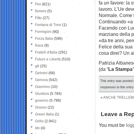
fa un favore: la 
Fini
(821)
lavoro. L’Ue deve
fioriere
(5)
Normale. Come la
Fitto
(27)
Continuando «a i
Fontana di Trevi
(1)
Facendo con Lucia
Formigoni
(90)
marziano della p
Forza Italia
(596)
«da tre anni, pe
frana
(9)
Felice della sua 
Fratelli d'Italia
(291)
cosa direi? Un al
Futuro e Libertà
(510)
Patrizia Albanes
g8
(25)
(da “
La Stampa
Gelmini
(68)
Genova
(542)
This entry was posted o
Giannino
(10)
responses to this entr
Giustizia
(5.784)
«
ANCHE TRELLEBO
governo
(5.799)
Grasso
(22)
Leave a Rep
Green Italia
(1)
Grillo
(2.941)
You must be
log
Idv
(4)