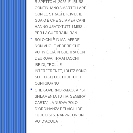
RISPETTO AL 2025, E I RUSSI
CONTINUANO A MARTELLARE
CON LE STRAGI DI CIVILI. IL
GUAIO È CHE GLI AMERICANI
HANNO USATO TUTTI I MISSILI
PER LA GUERRA IN IRAN
SOLO CHI È IN MALAFEDE
NON VUOLE VEDERE CHE
PUTIN È GIÀ IN GUERRA CON
L’EUROPA: TRA ATTACCHI
IBRIDI, TROLL E
INTERFERENZE, I BLITZ SONO
SOTTO GLI OCCHI DI TUTTI
OGNI GIORNO
CHE GOVERNO PATACCA. “SI
SFILAMENTA TUTTA, SEMBRA
CARTA”. LA NUOVA POLO
D’ORDINANZA DEI VIGILI DEL
FUOCO SI STRAPPA CON UN
PO’ D’ACQUA