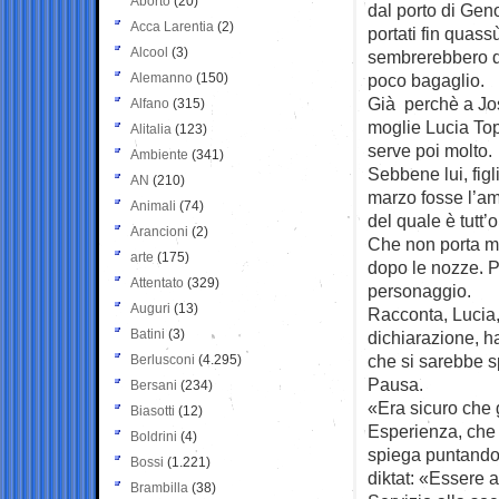
Aborto
(20)
dal porto di Geno
Acca Larentia
(2)
portati fin quas
Alcool
(3)
sembrerebbero du
Alemanno
(150)
poco bagaglio.
Già perchè a Jo
Alfano
(315)
moglie Lucia To
Alitalia
(123)
serve poi molto.
Ambiente
(341)
Sebbene lui, figli
AN
(210)
marzo fosse l’am
Animali
(74)
del quale è tutt’
Arancioni
(2)
Che non porta ma
arte
(175)
dopo le nozze. P
Attentato
(329)
personaggio.
Auguri
(13)
Racconta, Lucia
Batini
(3)
dichiarazione, h
che si sarebbe s
Berlusconi
(4.295)
Pausa.
Bersani
(234)
«Era sicuro che 
Biasotti
(12)
Esperienza, che 
Boldrini
(4)
spiega puntandot
Bossi
(1.221)
diktat: «Essere al
Brambilla
(38)