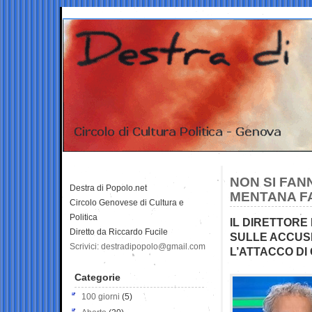
NON SI FAN
Destra di Popolo.net
MENTANA F
Circolo Genovese di Cultura e
Politica
IL DIRETTORE
Diretto da Riccardo Fucile
SULLE ACCUSE
Scrivici: destradipopolo@gmail.com
L’ATTACCO DI
Categorie
100 giorni
(5)