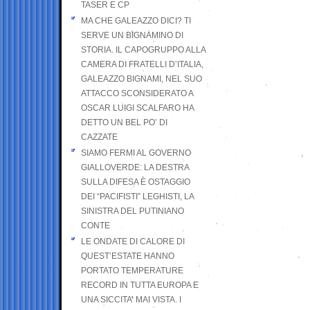
TASER E CP
MA CHE GALEAZZO DICI? TI
SERVE UN BIGNAMINO DI
STORIA. IL CAPOGRUPPO ALLA
CAMERA DI FRATELLI D’ITALIA,
GALEAZZO BIGNAMI, NEL SUO
ATTACCO SCONSIDERATO A
OSCAR LUIGI SCALFARO HA
DETTO UN BEL PO’ DI
CAZZATE
SIAMO FERMI AL GOVERNO
GIALLOVERDE: LA DESTRA
SULLA DIFESA È OSTAGGIO
DEI “PACIFISTI” LEGHISTI, LA
SINISTRA DEL PUTINIANO
CONTE
LE ONDATE DI CALORE DI
QUEST’ESTATE HANNO
PORTATO TEMPERATURE
RECORD IN TUTTA EUROPA E
UNA SICCITA’ MAI VISTA. I