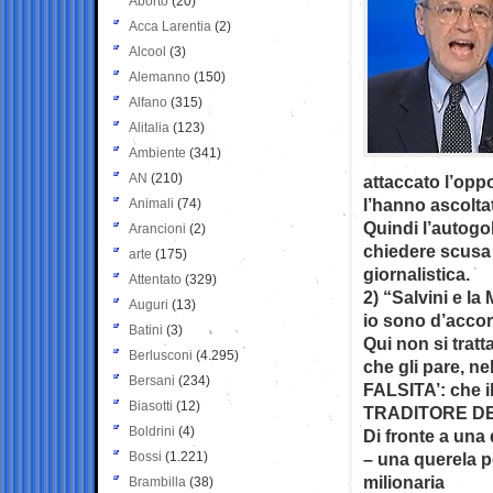
Aborto
(20)
Acca Larentia
(2)
Alcool
(3)
Alemanno
(150)
Alfano
(315)
Alitalia
(123)
Ambiente
(341)
AN
(210)
attaccato l’oppo
l’hanno ascoltata
Animali
(74)
Quindi l’autogol
Arancioni
(2)
chiedere scusa p
arte
(175)
giornalistica.
Attentato
(329)
2) “Salvini e la
Auguri
(13)
io sono d’accor
Batini
(3)
Qui non si tratt
Berlusconi
(4.295)
che gli pare, n
Bersani
(234)
FALSITA’: che 
Biasotti
(12)
TRADITORE DE
Boldrini
(4)
Di fronte a una
Bossi
(1.221)
– una querela p
milionaria
Brambilla
(38)