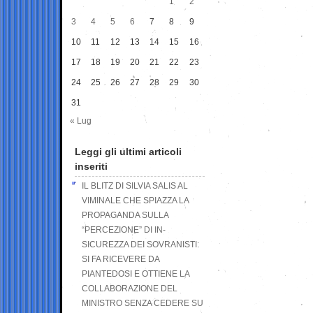
1
2
3
4
5
6
7
8
9
10
11
12
13
14
15
16
17
18
19
20
21
22
23
24
25
26
27
28
29
30
31
« Lug
Leggi gli ultimi articoli
inseriti
IL BLITZ DI SILVIA SALIS AL
VIMINALE CHE SPIAZZA LA
PROPAGANDA SULLA
“PERCEZIONE” DI IN-
SICUREZZA DEI SOVRANISTI:
SI FA RICEVERE DA
PIANTEDOSI E OTTIENE LA
COLLABORAZIONE DEL
MINISTRO SENZA CEDERE SU