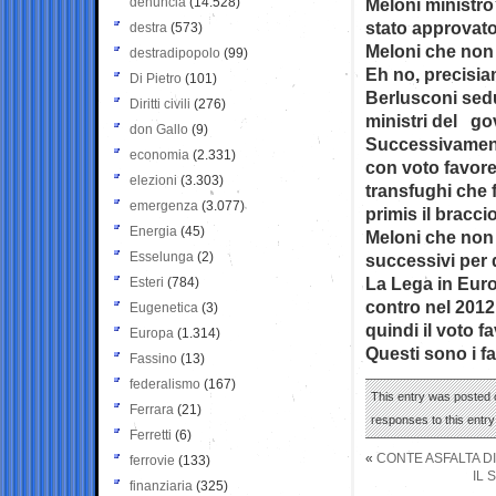
denuncia
(14.528)
Meloni ministro
stato approvato
destra
(573)
Meloni che non 
destradipopolo
(99)
Eh no, precisia
Di Pietro
(101)
Berlusconi sedut
Diritti civili
(276)
ministri del go
don Gallo
(9)
Successivament
economia
(2.331)
con voto favore
elezioni
(3.303)
transfughi che f
emergenza
(3.077)
primis il bracci
Energia
(45)
Meloni che non p
Esselunga
(2)
successivi per 
La Lega in Euro
Esteri
(784)
contro nel 2012
Eugenetica
(3)
quindi il voto f
Europa
(1.314)
Questi sono i fa
Fassino
(13)
federalismo
(167)
This entry was posted o
Ferrara
(21)
responses to this entr
Ferretti
(6)
«
CONTE ASFALTA D
ferrovie
(133)
IL 
finanziaria
(325)