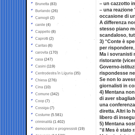
– un cazzotto in
Brunetta
(83)
– una reazione “
Burlando
(26)
occasione di u
Camogli
(2)
A differenza no
canile
(4)
stesso piano me
Cappello
(8)
scandaloso, tutt
Caprotti
(2)
3) “Conte è spe
Caritas
(6)
per rispondere,
carovita
(170)
Ma i sovranisti
casa
(247)
ristorante (vice
Governo-istituz
Casini
(119)
rispondesse nel
Centrodestra in Liguria
(35)
Se non lo avess
Chiesa
(276)
giornalisti in 
Cina
(10)
4) Mentana non 
Comune
(342)
di aver sbaglia
Coop
(7)
una conferenza
Cossiga
(7)
diretta. Altri lo
Costume
(5.581)
libero di inseg
criminalità
(1.402)
5) Mentana sost
democratici e progressisti
(19)
“il Mes è stato 