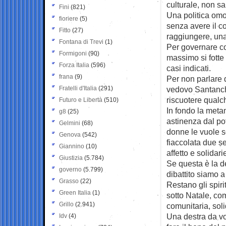
culturale, non s
Fini
(821)
Una politica omo
fioriere
(5)
senza avere il co
Fitto
(27)
raggiungere, una
Fontana di Trevi
(1)
Per governare co
Formigoni
(90)
massimo si fotte
Forza Italia
(596)
casi indicati.
frana
(9)
Per non parlare d
Fratelli d'Italia
(291)
vedovo Santanchè
riscuotere qualc
Futuro e Libertà
(510)
In fondo la metam
g8
(25)
astinenza dal po
Gelmini
(68)
donne le vuole so
Genova
(542)
fiaccolata due se
Giannino
(10)
affetto e solidarie
Giustizia
(5.784)
Se questa è la de
governo
(5.799)
dibattito siamo a
Grasso
(22)
Restano gli spiri
Green Italia
(1)
sotto Natale, com
Grillo
(2.941)
comunitaria, sol
Una destra da vot
Idv
(4)