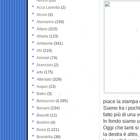
Aborto
(20)
Acca Larentia
(2)
Alcool
(3)
Alemanno
(150)
Alfano
(315)
Alitalia
(123)
Ambiente
(341)
AN
(210)
Animali
(74)
Arancioni
(2)
arte
(175)
Attentato
(329)
Auguri
(13)
Batini
(3)
piace la stampa d
Berlusconi
(4.295)
Siamo tra i pochi
Bersani
(234)
fatto più di una 
Biasotti
(12)
In fondo siamo u
Boldrini
(4)
Oggi che tanti s
Bossi
(1.221)
la destra è altro
Brambilla
(38)