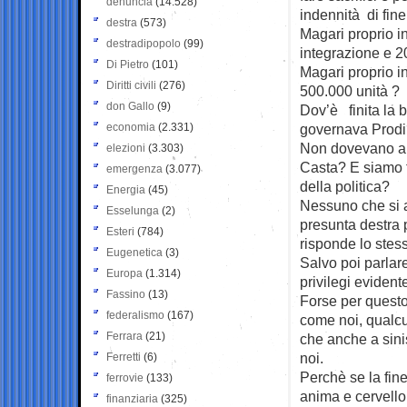
denuncia
(14.528)
indennità di fi
destra
(573)
Magari proprio i
destradipopolo
(99)
integrazione e 2
Di Pietro
(101)
Magari proprio i
Diritti civili
(276)
500.000 unità ?
don Gallo
(9)
Dov’è finita la 
economia
(2.331)
governava Prod
Non dovevano abo
elezioni
(3.303)
Casta? E siamo fi
emergenza
(3.077)
della politica?
Energia
(45)
Nessuno che si a
Esselunga
(2)
presunta destra p
Esteri
(784)
risponde lo stess
Eugenetica
(3)
Salvo poi parlare
Europa
(1.314)
privilegi eviden
Fassino
(13)
Forse per questo
federalismo
(167)
come noi, qualcu
Ferrara
(21)
che anche a sini
noi.
Ferretti
(6)
Perchè se la fine
ferrovie
(133)
anima e cervello
finanziaria
(325)