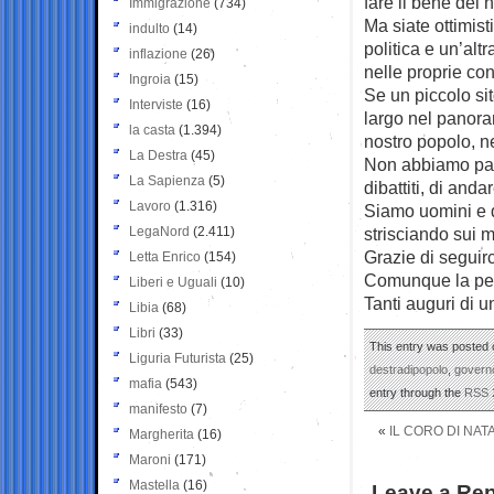
fare il bene del 
Immigrazione
(734)
Ma siate ottimis
indulto
(14)
politica e un’alt
inflazione
(26)
nelle proprie con
Ingroia
(15)
Se un piccolo sit
Interviste
(16)
largo nel panoram
la casta
(1.394)
nostro popolo, ne
La Destra
(45)
Non abbiamo paur
La Sapienza
(5)
dibattiti, di anda
Lavoro
(1.316)
Siamo uomini e d
LegaNord
(2.411)
strisciando sui m
Grazie di seguirc
Letta Enrico
(154)
Comunque la pen
Liberi e Uguali
(10)
Tanti auguri di u
Libia
(68)
Libri
(33)
This entry was posted o
Liguria Futurista
(25)
destradipopolo
,
govern
mafia
(543)
entry through the
RSS 
manifesto
(7)
«
IL CORO DI NAT
Margherita
(16)
Maroni
(171)
Mastella
(16)
Leave a Rep