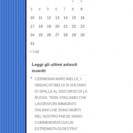
1
2
3
4
5
6
7
8
9
10
11
12
13
14
15
16
17
18
19
20
21
22
23
24
25
26
27
28
29
30
31
« Lug
Leggi gli ultimi articoli
inseriti
CERIMONIA MARCINELLE, I
SINDACATI BELGI SI VOLTANO
DI SPALLE AL DISCORSO DI LA
RUSSA: “NON VOGLIAMO CHE
LAVORATORI IMMIGRATI
ITALIANI CHE SONO MORTI
NEL NOSTRO PAESE SIANO
COMMEMORATI DA UN
ESTREMISTA DI DESTRA”