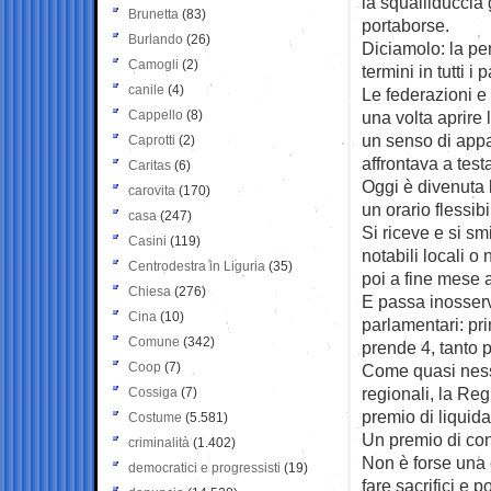
la squalliduccia 
Brunetta
(83)
portaborse.
Burlando
(26)
Diciamolo: la per
Camogli
(2)
termini in tutti i pa
canile
(4)
Le federazioni e
Cappello
(8)
una volta aprire 
un senso di appa
Caprotti
(2)
affrontava a testa
Caritas
(6)
Oggi è divenuta 
carovita
(170)
un orario flessibi
casa
(247)
Si riceve e si sm
Casini
(119)
notabili locali o 
Centrodestra in Liguria
(35)
poi a fine mese ar
Chiesa
(276)
E passa inosserv
Cina
(10)
parlamentari: pri
Comune
(342)
prende 4, tanto p
Coop
(7)
Come quasi nessu
regionali, la Re
Cossiga
(7)
premio di liquida
Costume
(5.581)
Un premio di con
criminalità
(1.402)
Non è forse una 
democratici e progressisti
(19)
fare sacrifici e p