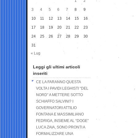
1
2
3
4
5
6
7
8
9
10
11
12
13
14
15
16
17
18
19
20
21
22
23
24
25
26
27
28
29
30
31
« Lug
Leggi gli ultimi articoli
inseriti
CE LA FARANNO QUESTA
VOLTA I PAVIDI LEGHISTI “DEL
NORD” A METTERE SOTTO
SCHIAFFO SALVINI? I
GOVERNATORI ATTILIO
FONTANA E MASSIMILIANO
FEDRIGA, INSIEME AL “DOGE”
LUCA ZAIA, SONO PRONTI A
FORMALIZZARE UNA