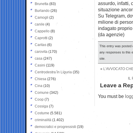
assurdo, infatti,
Brunetta
(83)
situazione ancora
Burlando
(26)
Su Telegram, dov
Camogli
(2)
milione di perso
canile
(4)
indagato proprio
Cappello
(8)
(da agenzie)
Caprotti
(2)
Caritas
(6)
This entry was posted 
carovita
(170)
any responses to this 
casa
(247)
site.
Casini
(119)
«
L’AVVOCATO CHE 
Centrodestra in Liguria
(35)
IL
Chiesa
(276)
Leave a Rep
Cina
(10)
Comune
(342)
You must be
log
Coop
(7)
Cossiga
(7)
Costume
(5.581)
criminalità
(1.402)
democratici e progressisti
(19)