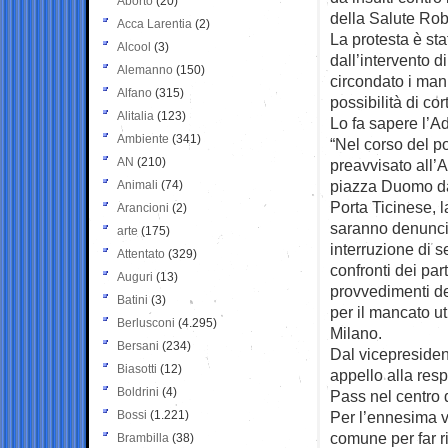
Aborto
(20)
della Salute Ro
Acca Larentia
(2)
La protesta è sta
Alcool
(3)
dall’intervento d
Alemanno
(150)
circondato i mani
Alfano
(315)
possibilità di cor
Alitalia
(123)
Lo fa sapere l’A
Ambiente
(341)
“Nel corso del po
AN
(210)
preavvisato all’
piazza Duomo da
Animali
(74)
Porta Ticinese, l
Arancioni
(2)
saranno denuncia
arte
(175)
interruzione di s
Attentato
(329)
confronti dei pa
Auguri
(13)
provvedimenti de
Batini
(3)
per il mancato ut
Berlusconi
(4.295)
Milano.
Bersani
(234)
Dal vicepresiden
Biasotti
(12)
appello alla res
Boldrini
(4)
Pass nel centro 
Bossi
(1.221)
Per l’ennesima v
comune per far ri
Brambilla
(38)