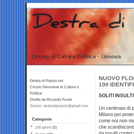
NUOVO FLOP
Destra di Popolo.net
100 IDENTIF
Circolo Genovese di Cultura e
Politica
SOLITI INSULT
Diretto da Riccardo Fucile
Scrivici: destradipopolo@gmail.com
Un centinaio di
Milano per
prote
Categorie
come noi non mol
che scandiscono i
100 giorni
(5)
da insulti contro