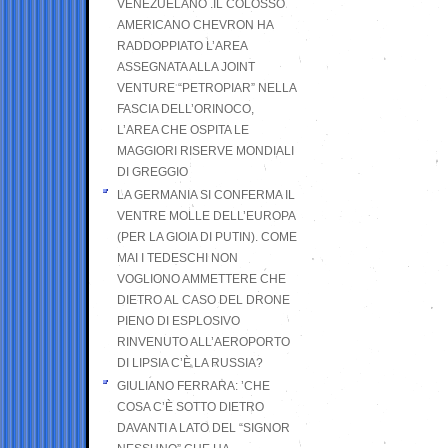
VENEZUELANO .IL COLOSSO
AMERICANO CHEVRON HA
RADDOPPIATO L’AREA
ASSEGNATA ALLA JOINT
VENTURE “PETROPIAR” NELLA
FASCIA DELL’ORINOCO,
L’AREA CHE OSPITA LE
MAGGIORI RISERVE MONDIALI
DI GREGGIO
LA GERMANIA SI CONFERMA IL
VENTRE MOLLE DELL’EUROPA
(PER LA GIOIA DI PUTIN). COME
MAI I TEDESCHI NON
VOGLIONO AMMETTERE CHE
DIETRO AL CASO DEL DRONE
PIENO DI ESPLOSIVO
RINVENUTO ALL’AEROPORTO
DI LIPSIA C’È LA RUSSIA?
GIULIANO FERRARA: ’CHE
COSA C’È SOTTO DIETRO
DAVANTI A LATO DEL “SIGNOR