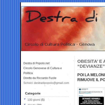
OBESITA’ E
Destra di Popolo.net
“DEVIANZE”
Circolo Genovese di Cultura e
Politica
POI LA MELON
Diretto da Riccardo Fucile
RIMUOVE IL P
Scrivici: destradipopolo@gmail.com
Categorie
100 giorni
(5)