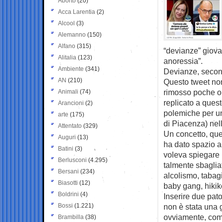
Aborto
(20)
Acca Larentia
(2)
Alcool
(3)
Alemanno
(150)
Alfano
(315)
“devianze” giovan
Alitalia
(123)
anoressia”.
Ambiente
(341)
Devianze, second
AN
(210)
Questo tweet non e
rimosso poche or
Animali
(74)
replicato a ques
Arancioni
(2)
polemiche per un 
arte
(175)
di Piacenza) nel
Attentato
(329)
Un concetto, que
Auguri
(13)
ha dato spazio a 
Batini
(3)
voleva spiegare 
Berlusconi
(4.295)
talmente sbagliato
Bersani
(234)
alcolismo, tabag
Biasotti
(12)
baby gang, hikiko
Boldrini
(4)
Inserire due pato
Bossi
(1.221)
non è stata una g
ovviamente, come
Brambilla
(38)