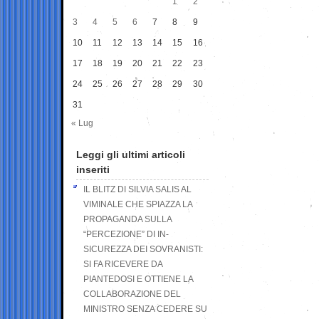
1
2
3
4
5
6
7
8
9
10
11
12
13
14
15
16
17
18
19
20
21
22
23
24
25
26
27
28
29
30
31
« Lug
Leggi gli ultimi articoli
inseriti
IL BLITZ DI SILVIA SALIS AL
VIMINALE CHE SPIAZZA LA
PROPAGANDA SULLA
“PERCEZIONE” DI IN-
SICUREZZA DEI SOVRANISTI:
SI FA RICEVERE DA
PIANTEDOSI E OTTIENE LA
COLLABORAZIONE DEL
MINISTRO SENZA CEDERE SU