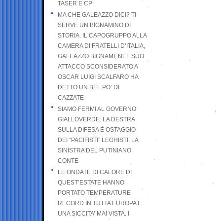
TASER E CP
MA CHE GALEAZZO DICI? TI
SERVE UN BIGNAMINO DI
STORIA. IL CAPOGRUPPO ALLA
CAMERA DI FRATELLI D’ITALIA,
GALEAZZO BIGNAMI, NEL SUO
ATTACCO SCONSIDERATO A
OSCAR LUIGI SCALFARO HA
DETTO UN BEL PO’ DI
CAZZATE
SIAMO FERMI AL GOVERNO
GIALLOVERDE: LA DESTRA
SULLA DIFESA È OSTAGGIO
DEI “PACIFISTI” LEGHISTI, LA
SINISTRA DEL PUTINIANO
CONTE
LE ONDATE DI CALORE DI
QUEST’ESTATE HANNO
PORTATO TEMPERATURE
RECORD IN TUTTA EUROPA E
UNA SICCITA’ MAI VISTA. I