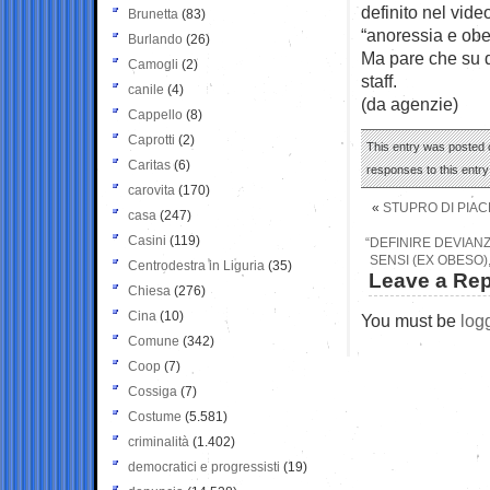
definito nel vid
Brunetta
(83)
“anoressia e obe
Burlando
(26)
Ma pare che su qu
Camogli
(2)
staff.
canile
(4)
(da agenzie)
Cappello
(8)
Caprotti
(2)
This entry was posted o
Caritas
(6)
responses to this entr
carovita
(170)
«
STUPRO DI PIAC
casa
(247)
Casini
(119)
“DEFINIRE DEVIANZ
SENSI (EX OBESO),
Centrodestra in Liguria
(35)
Leave a Rep
Chiesa
(276)
Cina
(10)
You must be
log
Comune
(342)
Coop
(7)
Cossiga
(7)
Costume
(5.581)
criminalità
(1.402)
democratici e progressisti
(19)