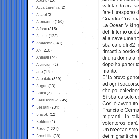
Aborto
(20)
valutando ora se 
Acca Larentia
(2)
fare il trasporto
Alcool
(3)
Guardia Costiera
Alemanno
(150)
La Ocean Viking
Alfano
(315)
dell’Interno que
Alitalia
(123)
alla nave umanita
Ambiente
(341)
sbarcare gli 82 m
AN
(210)
rimasti a bordo 
di una donna al
Animali
(74)
dopo ha partorit
Arancioni
(2)
marito.
arte
(175)
E’ la prova gene
Attentato
(329)
ad ogni soccorso
Auguri
(13)
che poi chiedono
Batini
(3)
Si sbarca solo do
Berlusconi
(4.295)
Così è avvenuto 
Bersani
(234)
Francia e German
Biasotti
(12)
migranti, in Itali
Boldrini
(4)
volenterosi darà 
Bossi
(1.221)
Un meccanismo no
dei migranti che
Brambilla
(38)