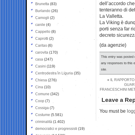
dell’accordo che 
Brunetta
(83)
tenteranno di def
Burlando
(26)
La Valletta.
Camogli
(2)
La Viking è dunqu
canile
(4)
porti senza far ri
Cappello
(8)
decreto sicurezz
Caprotti
(2)
(da agenzie)
Caritas
(6)
carovita
(170)
This entry was posted 
casa
(247)
any responses to this 
Casini
(119)
site.
Centrodestra in Liguria
(35)
«
IL RAPPORTO 
Chiesa
(276)
GUARD
Cina
(10)
FRANCESCHINI METT
Comune
(342)
Leave a Rep
Coop
(7)
Cossiga
(7)
You must be
log
Costume
(5.581)
criminalità
(1.402)
democratici e progressisti
(19)