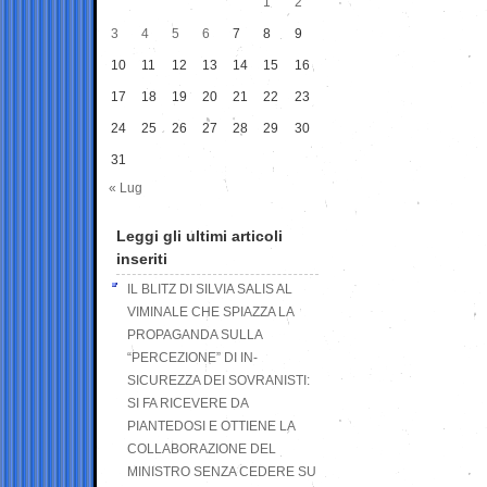
1
2
3
4
5
6
7
8
9
10
11
12
13
14
15
16
17
18
19
20
21
22
23
24
25
26
27
28
29
30
31
« Lug
Leggi gli ultimi articoli
inseriti
IL BLITZ DI SILVIA SALIS AL
VIMINALE CHE SPIAZZA LA
PROPAGANDA SULLA
“PERCEZIONE” DI IN-
SICUREZZA DEI SOVRANISTI:
SI FA RICEVERE DA
PIANTEDOSI E OTTIENE LA
COLLABORAZIONE DEL
MINISTRO SENZA CEDERE SU