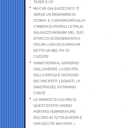
TASER E CP
MA CHE GALEAZZO DICI? TI
SERVE UN BIGNAMINO DI
STORIA. IL CAPOGRUPPO ALLA
CAMERA DI FRATELLI D’ITALIA,
GALEAZZO BIGNAMI, NEL SUO
ATTACCO SCONSIDERATO A
OSCAR LUIGI SCALFARO HA
DETTO UN BEL PO’ DI
CAZZATE
SIAMO FERMI AL GOVERNO
GIALLOVERDE: LA DESTRA
SULLA DIFESA È OSTAGGIO
DEI “PACIFISTI” LEGHISTI, LA
SINISTRA DEL PUTINIANO
CONTE
LE ONDATE DI CALORE DI
QUEST’ESTATE HANNO
PORTATO TEMPERATURE
RECORD IN TUTTA EUROPA E
UNA SICCITA’ MAI VISTA. I