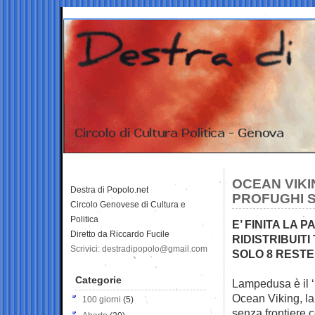
OCEAN VIKIN
Destra di Popolo.net
PROFUGHI 
Circolo Genovese di Cultura e
Politica
E’ FINITA LA 
Diretto da Riccardo Fucile
RIDISTRIBUIT
Scrivici: destradipopolo@gmail.com
SOLO 8 RESTE
Categorie
Lampedusa è il ‘p
Ocean Viking, l
100 giorni
(5)
senza frontiere c