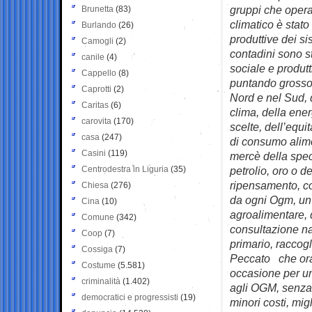
gruppi che opera
Brunetta
(83)
climatico è stat
Burlando
(26)
produttive dei si
Camogli
(2)
contadini sono st
canile
(4)
sociale e produtt
Cappello
(8)
puntando grosso s
Caprotti
(2)
Nord e nel Sud, 
Caritas
(6)
clima, della ener
carovita
(170)
scelte, dell’equi
casa
(247)
di consumo alime
Casini
(119)
mercè della specu
Centrodestra in Liguria
(35)
petrolio, oro o d
ripensamento, co
Chiesa
(276)
da ogni Ogm, un c
Cina
(10)
agroalimentare, 
Comune
(342)
consultazione naz
Coop
(7)
primario, raccogl
Cossiga
(7)
Peccato che ora 
Costume
(5.581)
occasione per un 
criminalità
(1.402)
agli OGM, senza 
democratici e progressisti
(19)
minori costi, migl