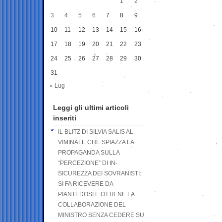
1
2
3
4
5
6
7
8
9
10
11
12
13
14
15
16
17
18
19
20
21
22
23
24
25
26
27
28
29
30
31
« Lug
Leggi gli ultimi articoli
inseriti
IL BLITZ DI SILVIA SALIS AL
VIMINALE CHE SPIAZZA LA
PROPAGANDA SULLA
“PERCEZIONE” DI IN-
SICUREZZA DEI SOVRANISTI:
SI FA RICEVERE DA
PIANTEDOSI E OTTIENE LA
COLLABORAZIONE DEL
MINISTRO SENZA CEDERE SU