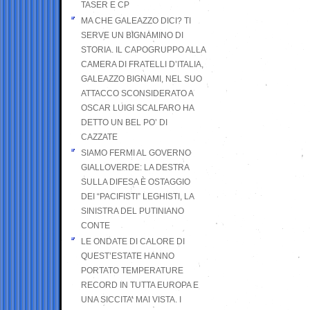
TASER E CP
MA CHE GALEAZZO DICI? TI
SERVE UN BIGNAMINO DI
STORIA. IL CAPOGRUPPO ALLA
CAMERA DI FRATELLI D’ITALIA,
GALEAZZO BIGNAMI, NEL SUO
ATTACCO SCONSIDERATO A
OSCAR LUIGI SCALFARO HA
DETTO UN BEL PO’ DI
CAZZATE
SIAMO FERMI AL GOVERNO
GIALLOVERDE: LA DESTRA
SULLA DIFESA È OSTAGGIO
DEI “PACIFISTI” LEGHISTI, LA
SINISTRA DEL PUTINIANO
CONTE
LE ONDATE DI CALORE DI
QUEST’ESTATE HANNO
PORTATO TEMPERATURE
RECORD IN TUTTA EUROPA E
UNA SICCITA’ MAI VISTA. I