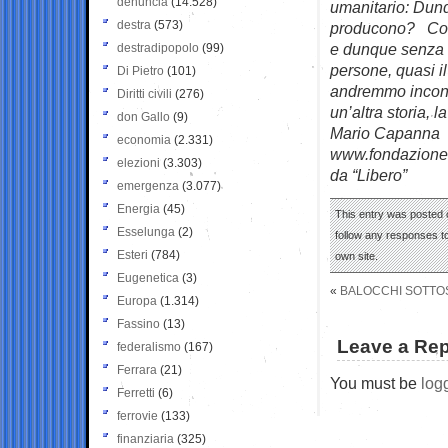
denuncia
(14.528)
umanitario: Dunq
destra
(573)
producono? Cont
e dunque senza 
destradipopolo
(99)
persone, quasi i
Di Pietro
(101)
andremmo incontr
Diritti civili
(276)
un’altra storia, l
don Gallo
(9)
Mario Capanna
economia
(2.331)
www.fondazionedi
elezioni
(3.303)
da “Libero”
emergenza
(3.077)
Energia
(45)
This entry was posted 
Esselunga
(2)
follow any responses to
Esteri
(784)
own site.
Eugenetica
(3)
«
BALOCCHI SOTTO
Europa
(1.314)
Fassino
(13)
Leave a Rep
federalismo
(167)
Ferrara
(21)
You must be
log
Ferretti
(6)
ferrovie
(133)
finanziaria
(325)