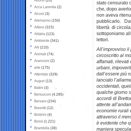
Aborto
(20)
stato censurato d
Acca Larentia
(2)
che, dopo averlo
Alcool
(3)
non aveva riten
Alemanno
(150)
pubblicarlo. Dat
libertà di circol
Alfano
(315)
sottoponiamo all
Alitalia
(123)
lettori.
Ambiente
(341)
AN
(210)
All’improvviso i
Animali
(74)
circoscritto al m
Arancioni
(2)
affamati, rilevat
urbani, impoverit
arte
(175)
dall’essere più r
Attentato
(329)
lanciato l’allarm
Auguri
(13)
occidentali, que
Batini
(3)
qualche giorno s
Berlusconi
(4.295)
accordi di Bretto
Bersani
(234)
attente all’andam
Biasotti
(12)
economie rurali d
Boldrini
(4)
attraverso il mer
Bossi
(1.221)
è evidente che q
Brambilla
(38)
maniera speculat