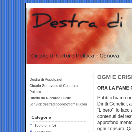
OGM E CRIS
Destra di Popolo.net
Circolo Genovese di Cultura e
ORA LA FAME 
Politica
Pubblichiamo un
Diretto da Riccardo Fucile
Diritti
Genetici, a
Scrivici: destradipopolo@gmail.com
“Libero”: lo facc
contenuti del te
Categorie
approfondimento,
100 giorni
(5)
ogni censura. Que