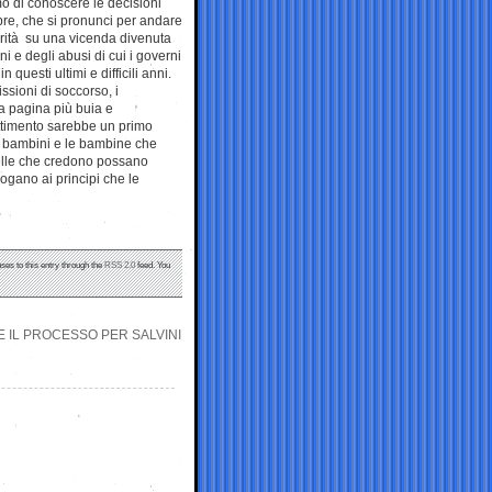
o di conoscere le decisioni
e, che si pronunci per andare
erità su una vicenda divenuta
i e degli abusi di cui i governi
 questi ultimi e difficili anni.
ssioni di soccorso, i
la pagina più buia e
ttimento sarebbe un primo
 i bambini e le bambine che
uelle che credono possano
rogano ai principi che le
ses to this entry through the
RSS 2.0
feed. You
 IL PROCESSO PER SALVINI