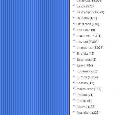
denuncia
(14.528)
destra
(573)
destradipopolo
(99)
Di Pietro
(101)
Diritti civili
(276)
don Gallo
(9)
economia
(2.331)
elezioni
(3.303)
emergenza
(3.077)
Energia
(45)
Esselunga
(2)
Esteri
(784)
Eugenetica
(3)
Europa
(1.314)
Fassino
(13)
federalismo
(167)
Ferrara
(21)
Ferretti
(6)
ferrovie
(133)
finanziaria
(325)