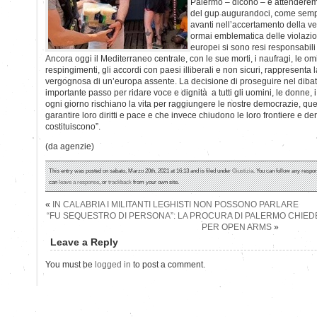
Palermo – dicono – e attenderem
del gup augurandoci, come sempr
avanti nell’accertamento della v
ormai emblematica delle violazion
europei si sono resi responsabili in
Ancora oggi il Mediterraneo centrale, con le sue morti, i naufragi, le omi
respingimenti, gli accordi con paesi illiberali e non sicuri, rappresenta 
vergognosa di un’europa assente. La decisione di proseguire nel diba
importante passo per ridare voce e dignità a tutti gli uomini, le donne,
ogni giorno rischiano la vita per raggiungere le nostre democrazie, q
garantire loro diritti e pace e che invece chiudono le loro frontiere e de
costituiscono”.
(da agenzie)
This entry was posted on sabato, Marzo 20th, 2021 at 16:13 and is filed under
Giustizia
. You can follow any respon
can
leave a response
, or
trackback
from your own site.
«
IN CALABRIA I MILITANTI LEGHISTI NON POSSONO PARLARE
“FU SEQUESTRO DI PERSONA”: LA PROCURA DI PALERMO CHIEDE
PER OPEN ARMS
»
Leave a Reply
You must be
logged in
to post a comment.