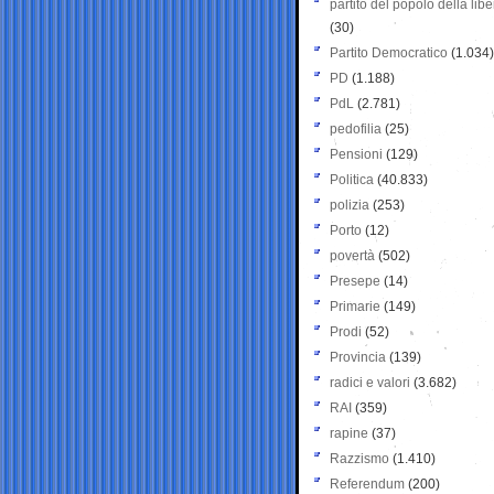
partito del popolo della libe
(30)
Partito Democratico
(1.034)
PD
(1.188)
PdL
(2.781)
pedofilia
(25)
Pensioni
(129)
Politica
(40.833)
polizia
(253)
Porto
(12)
povertà
(502)
Presepe
(14)
Primarie
(149)
Prodi
(52)
Provincia
(139)
radici e valori
(3.682)
RAI
(359)
rapine
(37)
Razzismo
(1.410)
Referendum
(200)