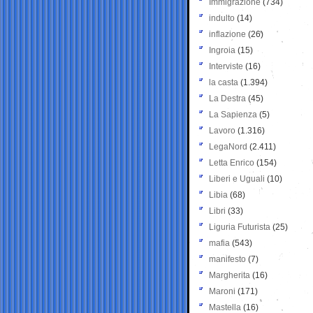
Immigrazione
(734)
indulto
(14)
inflazione
(26)
Ingroia
(15)
Interviste
(16)
la casta
(1.394)
La Destra
(45)
La Sapienza
(5)
Lavoro
(1.316)
LegaNord
(2.411)
Letta Enrico
(154)
Liberi e Uguali
(10)
Libia
(68)
Libri
(33)
Liguria Futurista
(25)
mafia
(543)
manifesto
(7)
Margherita
(16)
Maroni
(171)
Mastella
(16)