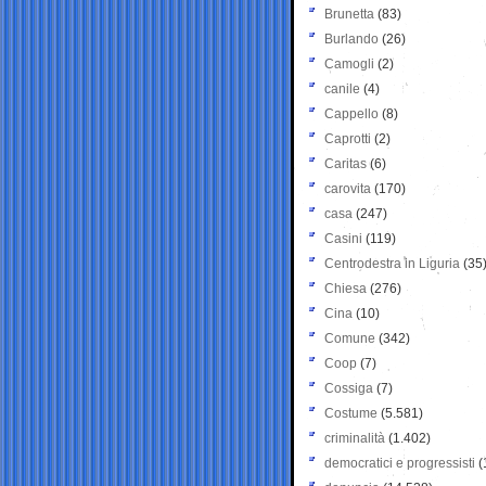
Brunetta
(83)
Burlando
(26)
Camogli
(2)
canile
(4)
Cappello
(8)
Caprotti
(2)
Caritas
(6)
carovita
(170)
casa
(247)
Casini
(119)
Centrodestra in Liguria
(35
Chiesa
(276)
Cina
(10)
Comune
(342)
Coop
(7)
Cossiga
(7)
Costume
(5.581)
criminalità
(1.402)
democratici e progressisti
(