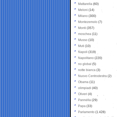
Mattarella
(60)
Meloni
(14)
Milano
(300)
Montezemolo
(7)
Monti
(357)
moschea
(11)
Musso
(10)
Muti
(10)
Napoli
(319)
Napolitano
(220)
no global
(5)
notte bianca
(3)
Nuovo Centrodestra
(2)
Obama
(11)
olimpiadi
(40)
Oliveri
(4)
Pannella
(29)
Papa
(33)
Parlamento
(1.428)