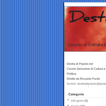
Destra di Popolo.net
Circolo Genovese di Cultura e
Politica
Diretto da Riccardo Fucile
Scrivici: destradipopolo@gma
Categorie
100 giorni
(5)