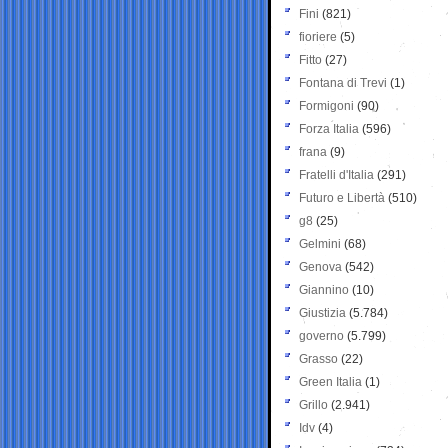
Fini
(821)
fioriere
(5)
Fitto
(27)
Fontana di Trevi
(1)
Formigoni
(90)
Forza Italia
(596)
frana
(9)
Fratelli d'Italia
(291)
Futuro e Libertà
(510)
g8
(25)
Gelmini
(68)
Genova
(542)
Giannino
(10)
Giustizia
(5.784)
governo
(5.799)
Grasso
(22)
Green Italia
(1)
Grillo
(2.941)
Idv
(4)