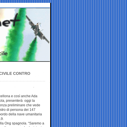
 CIVILE CONTRO
rcellona e così anche Ada
ola, presenterà oggi la
dienza preliminare che vede
stro di persona dei 147
a bordo della nave umanitaria
19.
ella Ong spagnola. “Saremo a