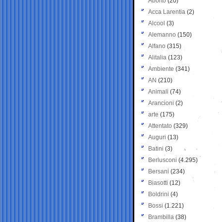
Aborto
(20)
Acca Larentia
(2)
Alcool
(3)
Alemanno
(150)
Alfano
(315)
Alitalia
(123)
Ambiente
(341)
AN
(210)
Animali
(74)
Arancioni
(2)
arte
(175)
Attentato
(329)
Auguri
(13)
Batini
(3)
Berlusconi
(4.295)
Bersani
(234)
Biasotti
(12)
Boldrini
(4)
Bossi
(1.221)
Brambilla
(38)