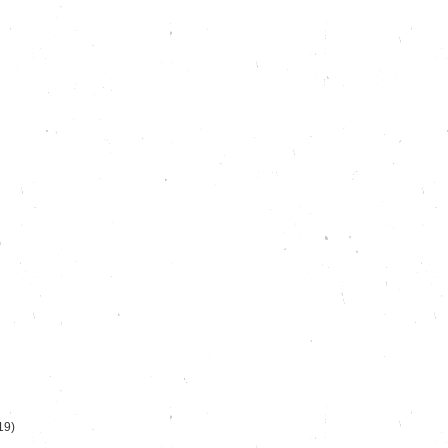
)
19)