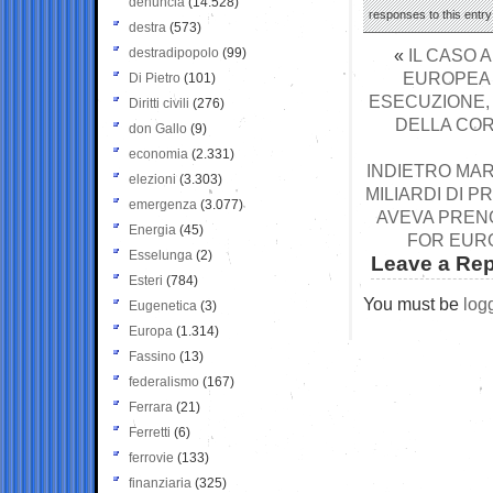
denuncia
(14.528)
responses to this entr
destra
(573)
destradipopolo
(99)
«
IL CASO 
EUROPEA 
Di Pietro
(101)
ESECUZIONE,
Diritti civili
(276)
DELLA COR
don Gallo
(9)
economia
(2.331)
INDIETRO MAR
elezioni
(3.303)
MILIARDI DI P
emergenza
(3.077)
AVEVA PRENO
Energia
(45)
FOR EURO
Esselunga
(2)
Leave a Rep
Esteri
(784)
You must be
log
Eugenetica
(3)
Europa
(1.314)
Fassino
(13)
federalismo
(167)
Ferrara
(21)
Ferretti
(6)
ferrovie
(133)
finanziaria
(325)