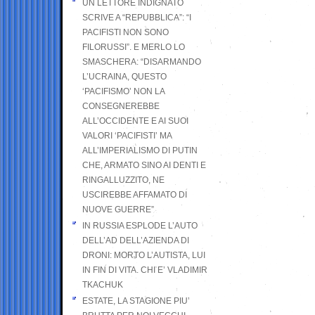
UN LETTORE INDIGNATO
SCRIVE A “REPUBBLICA”: “I
PACIFISTI NON SONO
FILORUSSI”. E MERLO LO
SMASCHERA: “DISARMANDO
L’UCRAINA, QUESTO
‘PACIFISMO’ NON LA
CONSEGNEREBBE
ALL’OCCIDENTE E AI SUOI
VALORI ‘PACIFISTI’ MA
ALL’IMPERIALISMO DI PUTIN
CHE, ARMATO SINO AI DENTI E
RINGALLUZZITO, NE
USCIREBBE AFFAMATO DI
NUOVE GUERRE”
IN RUSSIA ESPLODE L’AUTO
DELL’AD DELL’AZIENDA DI
DRONI: MORTO L’AUTISTA, LUI
IN FIN DI VITA. CHI E’ VLADIMIR
TKACHUK
ESTATE, LA STAGIONE PIU’