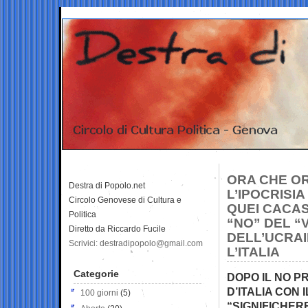
ORA CHE O
Destra di Popolo.net
L’IPOCRISIA
Circolo Genovese di Cultura e
QUEI CACAS
Politica
“NO” DEL “
Diretto da Riccardo Fucile
DELL’UCRAI
Scrivici: destradipopolo@gmail.com
L’ITALIA
Categorie
DOPO IL NO PR
D’ITALIA CON 
100 giorni
(5)
“SIGNIFICHER