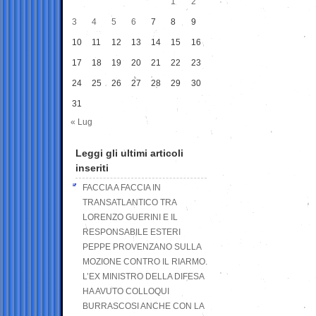
1
2
3
4
5
6
7
8
9
10
11
12
13
14
15
16
17
18
19
20
21
22
23
24
25
26
27
28
29
30
31
« Lug
Leggi gli ultimi articoli
inseriti
FACCIA A FACCIA IN
TRANSATLANTICO TRA
LORENZO GUERINI E IL
RESPONSABILE ESTERI
PEPPE PROVENZANO SULLA
MOZIONE CONTRO IL RIARMO.
L’EX MINISTRO DELLA DIFESA
HA AVUTO COLLOQUI
BURRASCOSI ANCHE CON LA