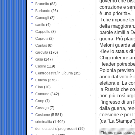
governo che biso
Brunetta
(83)
corruzione e sen
Burlando
(26)
è una priorità».
Camogli
(2)
Il che impone tem
canile
(4)
della maggioran
Cappello
(8)
parole simili a 
guerra. Più plaus
Caprotti
(2)
Meloni guarda all
Caritas
(6)
Kiev lo status d
carovita
(170)
Chigi interpreta
casa
(247)
I leader potrebb
Casini
(119)
Polonia previsto
Centrodestra in Liguria
(35)
anno dal voto è e
Chiesa
(276)
elettorale. La c
Cina
(10)
la Russia che co
Comune
(342)
non più così urge
Coop
(7)
l’ingresso di un
dalla guerra, ren
Cossiga
(7)
coesione e per l’
Costume
(5.581)
(da “La Stampa”
criminalità
(1.402)
democratici e progressisti
(19)
This entry was posted o