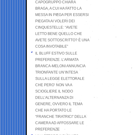
CAPOGRUPPO CHIARA
BRAGA, A CUI HA FATTO LA
MESSA IN PIEGA PER ESSERSI
PIEGATA AI VOLERI DEI
CINQUESTELLE: “AVETE
LETTO BENE QUELLO CHE
AVETE SOTTOSCRITTO? È UNA
COSA INVOTABILE”
IL BLUFF ESTIVO SULLE
PREFERENZE. L’ARMATA
BRANCA-MELONI ANNUNCIA
TRIONFANTE UN’INTESA
SULLA LEGGE ELETTORALE
CHE PERO’ NON VA A
SCIOGLIERE IL NODO
DELL’ALTERNANZA DI
GENERE, OVVERO IL TEMA
CHE HA PORTATO LE
“FRANCHE TIRATRICI” DELLA
CAMERA AD AFFOSSARE LE
PREFERENZE