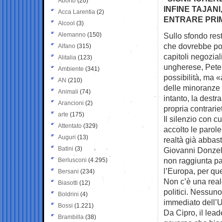
Aborto
(20)
INFINE TAJANI
Acca Larentia
(2)
ENTRARE PRIM
Alcool
(3)
Alemanno
(150)
Sullo sfondo res
che
dovrebbe port
Alfano
(315)
capitoli negozial
Alitalia
(123)
ungherese, Pete
Ambiente
(341)
possibilità, ma «a
AN
(210)
delle minoranze 
Animali
(74)
intanto, la destr
Arancioni
(2)
propria contrarie
arte
(175)
Il silenzio con cu
Attentato
(329)
accolto le parole
Auguri
(13)
realtà già abbas
Batini
(3)
Giovanni Donzell
non raggiunta pa
Berlusconi
(4.295)
l’Europa, per qu
Bersani
(234)
Non c’è una real
Biasotti
(12)
politici. Nessuno
Boldrini
(4)
immediato dell’U
Bossi
(1.221)
Da Cipro, il lead
Brambilla
(38)