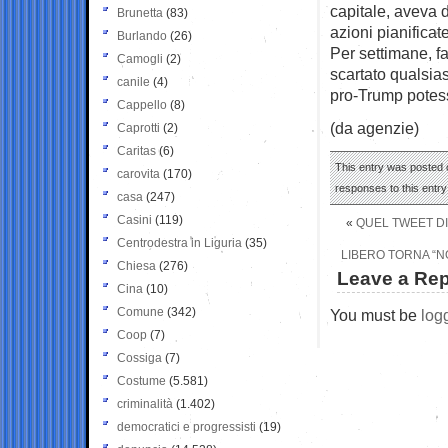
capitale, aveva d
Brunetta
(83)
azioni pianifica
Burlando
(26)
Per settimane, fa
Camogli
(2)
scartato qualsias
canile
(4)
pro-Trump potess
Cappello
(8)
(da agenzie)
Caprotti
(2)
Caritas
(6)
This entry was posted 
carovita
(170)
responses to this entr
casa
(247)
Casini
(119)
«
QUEL TWEET DI
Centrodestra in Liguria
(35)
LIBERO TORNA “N
Chiesa
(276)
Leave a Rep
Cina
(10)
Comune
(342)
You must be
log
Coop
(7)
Cossiga
(7)
Costume
(5.581)
criminalità
(1.402)
democratici e progressisti
(19)