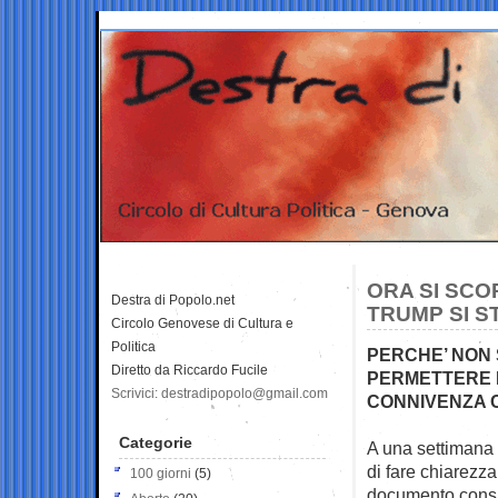
ORA SI SCOP
Destra di Popolo.net
TRUMP SI 
Circolo Genovese di Cultura e
Politica
PERCHE’ NON S
Diretto da Riccardo Fucile
PERMETTERE L
Scrivici: destradipopolo@gmail.com
CONNIVENZA 
Categorie
A una settimana 
di fare chiarezz
100 giorni
(5)
documento consul