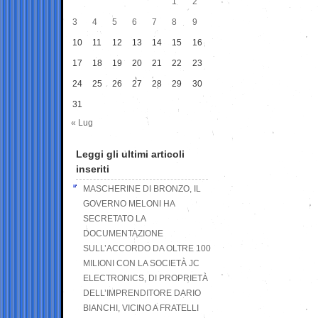
1
2
3
4
5
6
7
8
9
10
11
12
13
14
15
16
17
18
19
20
21
22
23
24
25
26
27
28
29
30
31
« Lug
Leggi gli ultimi articoli
inseriti
MASCHERINE DI BRONZO, IL
GOVERNO MELONI HA
SECRETATO LA
DOCUMENTAZIONE
SULL’ACCORDO DA OLTRE 100
MILIONI CON LA SOCIETÀ JC
ELECTRONICS, DI PROPRIETÀ
DELL’IMPRENDITORE DARIO
BIANCHI, VICINO A FRATELLI