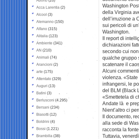
Aborto
(20)
Washington Post r
Acca Larentia
(2)
della Virginia a
Alcool
(3)
dell’irruzione a 
Alemanno
(150)
sui pericoli di u
Alfano
(315)
Washington.
Alitalia
(123)
Il report di inte
Ambiente
(341)
dichiarazioni fa
AN
(210)
secondo cui non 
qualche gruppo 
Animali
(74)
scatenare il caos
Arancioni
(2)
Alcuni commenti 
arte
(175)
violenza. «State 
Attentato
(329)
infrangersi, le p
Auguri
(13)
del BLM (Black L
Batini
(3)
«Smettetela di c
Berlusconi
(4.295)
Andate là e prep
Bersani
(234)
Nient’altro ci pe
Biasotti
(12)
Il documento, red
Boldrini
(4)
alla sede di Wash
Bossi
(1.221)
racconta la font
Tuttavia, venerdì
Brambilla
(38)