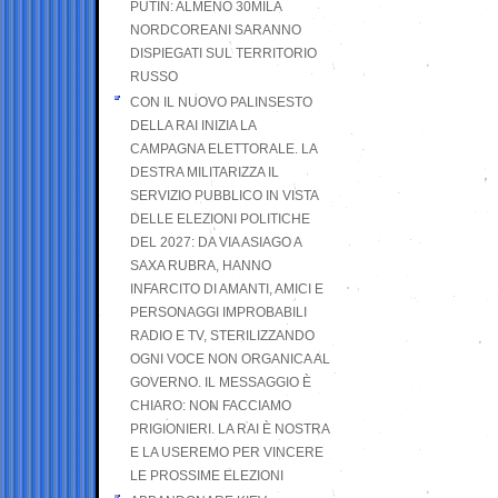
PUTIN: ALMENO 30MILA
NORDCOREANI SARANNO
DISPIEGATI SUL TERRITORIO
RUSSO
CON IL NUOVO PALINSESTO
DELLA RAI INIZIA LA
CAMPAGNA ELETTORALE. LA
DESTRA MILITARIZZA IL
SERVIZIO PUBBLICO IN VISTA
DELLE ELEZIONI POLITICHE
DEL 2027: DA VIA ASIAGO A
SAXA RUBRA, HANNO
INFARCITO DI AMANTI, AMICI E
PERSONAGGI IMPROBABILI
RADIO E TV, STERILIZZANDO
OGNI VOCE NON ORGANICA AL
GOVERNO. IL MESSAGGIO È
CHIARO: NON FACCIAMO
PRIGIONIERI. LA RAI È NOSTRA
E LA USEREMO PER VINCERE
LE PROSSIME ELEZIONI