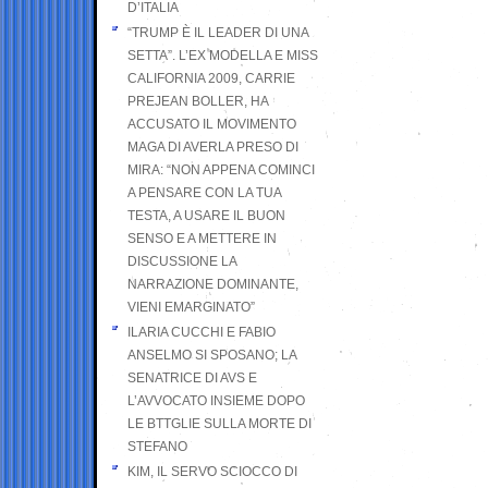
D’ITALIA
“TRUMP È IL LEADER DI UNA
SETTA”. L’EX MODELLA E MISS
CALIFORNIA 2009, CARRIE
PREJEAN BOLLER, HA
ACCUSATO IL MOVIMENTO
MAGA DI AVERLA PRESO DI
MIRA: “NON APPENA COMINCI
A PENSARE CON LA TUA
TESTA, A USARE IL BUON
SENSO E A METTERE IN
DISCUSSIONE LA
NARRAZIONE DOMINANTE,
VIENI EMARGINATO”
ILARIA CUCCHI E FABIO
ANSELMO SI SPOSANO; LA
SENATRICE DI AVS E
L’AVVOCATO INSIEME DOPO
LE BTTGLIE SULLA MORTE DI
STEFANO
KIM, IL SERVO SCIOCCO DI