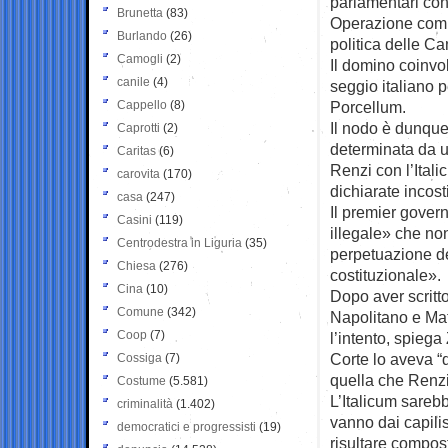
parlamentari con 
Brunetta
(83)
Operazione comp
Burlando
(26)
politica delle C
Camogli
(2)
Il domino coinvo
canile
(4)
seggio italiano 
Cappello
(8)
Porcellum.
Il nodo è dunque
Caprotti
(2)
determinata da un
Caritas
(6)
Renzi con l’Ital
carovita
(170)
dichiarate incost
casa
(247)
Il premier gove
Casini
(119)
illegale» che no
Centrodestra in Liguria
(35)
perpetuazione del
Chiesa
(276)
costituzionale».
Cina
(10)
Dopo aver scritto
Comune
(342)
Napolitano e Matt
Coop
(7)
l’intento, spiega
Corte lo aveva “
Cossiga
(7)
quella che Renzi
Costume
(5.581)
L’Italicum sarebb
criminalità
(1.402)
vanno dai capilis
democratici e progressisti
(19)
risultare compost