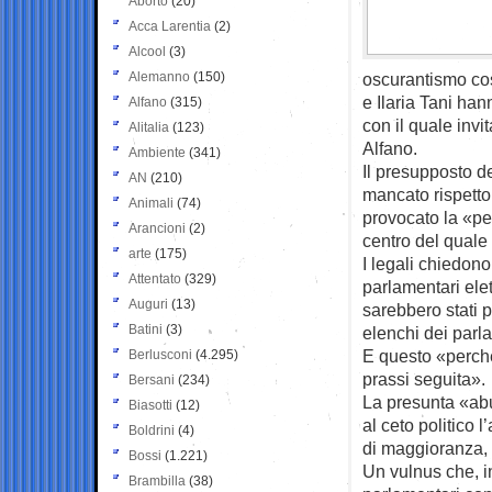
Aborto
(20)
Acca Larentia
(2)
Alcool
(3)
Alemanno
(150)
oscurantismo cos
e Ilaria Tani han
Alfano
(315)
con il quale invit
Alitalia
(123)
Alfano.
Ambiente
(341)
Il presupposto d
AN
(210)
mancato rispetto
Animali
(74)
provocato la «pe
Arancioni
(2)
centro del quale
arte
(175)
I legali chiedono 
Attentato
(329)
parlamentari elet
Auguri
(13)
sarebbero stati p
Batini
(3)
elenchi dei parla
E questo «perchè 
Berlusconi
(4.295)
prassi seguita».
Bersani
(234)
La presunta «abus
Biasotti
(12)
al ceto politico l
Boldrini
(4)
di maggioranza, 
Bossi
(1.221)
Un vulnus che, in
Brambilla
(38)