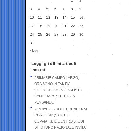
1
2
3
4
5
6
7
8
9
10
11
12
13
14
15
16
17
18
19
20
21
22
23
24
25
26
27
28
29
30
31
« Lug
Leggi gli ultimi articoli
inseriti
PRIMARIE CAMPO LARGO,
ORA SONO IN TANTI A
CHIEDERE A SILVIA SALIS DI
CANDIDARSI: LEI CI STA
PENSANDO
VANNACCI VUOLE PRENDERSI
I “GRILLINI” (SAI CHE
COPPIA…). IL CENTRO STUDI
DI FUTURO NAZIONALE INVITA