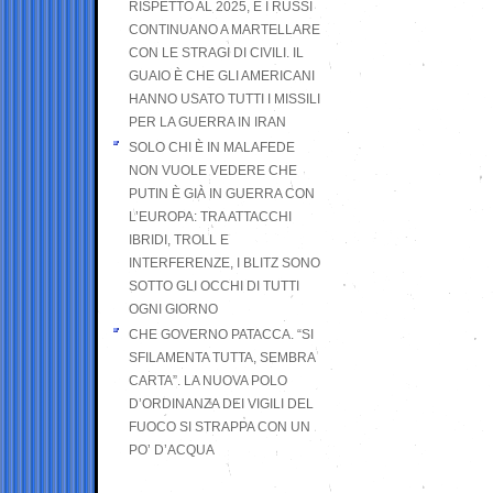
RISPETTO AL 2025, E I RUSSI
CONTINUANO A MARTELLARE
CON LE STRAGI DI CIVILI. IL
GUAIO È CHE GLI AMERICANI
HANNO USATO TUTTI I MISSILI
PER LA GUERRA IN IRAN
SOLO CHI È IN MALAFEDE
NON VUOLE VEDERE CHE
PUTIN È GIÀ IN GUERRA CON
L’EUROPA: TRA ATTACCHI
IBRIDI, TROLL E
INTERFERENZE, I BLITZ SONO
SOTTO GLI OCCHI DI TUTTI
OGNI GIORNO
CHE GOVERNO PATACCA. “SI
SFILAMENTA TUTTA, SEMBRA
CARTA”. LA NUOVA POLO
D’ORDINANZA DEI VIGILI DEL
FUOCO SI STRAPPA CON UN
PO’ D’ACQUA