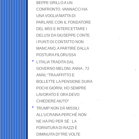
BEPPE GRILLO A UN
CONFRONTO. VANNACCI HA
UNA VOGLIA MATTA DI
PARLARE CON IL FONDATORE
DEL M5S E INTERCETTARE I
DELUSI DA GIUSEPPE CONTE.
I PUNTI DI CONTATTO NON
MANCANO, A PARTIRE DALLA
POSTURA FILORUSSA
L’ITALIA TRADITA DAL
GOVERNO MELONI. ANNA , 72
ANNI; “TRA AFFITTO E
BOLLETTE LA PENSIONE DURA
POCHI GIORNI, HO SEMPRE
LAVORATO E ORA DEVO
CHIEDERE AIUTO”
TRUMP NON DÀ MISSILI
ALL’UCRAINA PERCHÉ NON
NE HA PIÙ PER SÉ : LA
FORNITURA DI RAZZI È
DIMINUITA DI TRE VOLTE