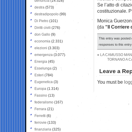
denuncia
(14.528)
Se l’atto di cita
destra
(573)
costituzionale. 
destradipopolo
(99)
Monica Guerzon
Di Pietro
(101)
(da
“Il Corriere 
Diritti civili
(276)
don Gallo
(9)
This entry was posted o
economia
(2.331)
responses to this entr
elezioni
(3.303)
emergenza
(3.077)
«
LA CAMUSSO MANDA
TORNANO A CA
Energia
(45)
Esselunga
(2)
Leave a Rep
Esteri
(784)
You must be
log
Eugenetica
(3)
Europa
(1.314)
Fassino
(13)
federalismo
(167)
Ferrara
(21)
Ferretti
(6)
ferrovie
(133)
finanziaria
(325)