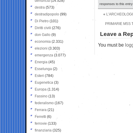
denuncia
(14.528)
responses to this entr
destra
(573)
destradipopolo
(99)
«
L’ARCHEOLOGO 
Di Pietro
(101)
PRIMARIE M5S 
Diritti civili
(276)
Leave a Rep
don Gallo
(9)
economia
(2.331)
You must be
log
elezioni
(3.303)
emergenza
(3.077)
Energia
(45)
Esselunga
(2)
Esteri
(784)
Eugenetica
(3)
Europa
(1.314)
Fassino
(13)
federalismo
(167)
Ferrara
(21)
Ferretti
(6)
ferrovie
(133)
finanziaria
(325)