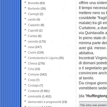
offrire una sist
Brunetta
(83)
Il tempo necessa
Burlando
(26)
mettere nero su 
Camogli
(2)
cosiddette “fragi
canile
(4)
malate) tra gli e
Cappello
(8)
Curtatone, a due
Caprotti
(2)
via Quintavalle a
Caritas
(6)
In pieno stato d
carovita
(170)
minima parte dei
casa
(247)
aver già messo a
abitativa.
Casini
(119)
Incontrati Virgin
Centrodestra in Liguria
(35)
di domani potreb
Chiesa
(276)
o il segretario 
Cina
(10)
convincere anche
Comune
(342)
al tavolo.
Coop
(7)
Da cinque giorni 
Cossiga
(7)
vorrebbero seders
Costume
(5.581)
(da “
Huffington
criminalità
(1.402)
democratici e progressisti
(19)
This entry was posted o