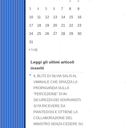
1
2
3
4
5
6
7
8
9
10
11
12
13
14
15
16
17
18
19
20
21
22
23
24
25
26
27
28
29
30
31
« Lug
Leggi gli ultimi articoli
inseriti
IL BLITZ DI SILVIA SALIS AL
VIMINALE CHE SPIAZZA LA
PROPAGANDA SULLA
“PERCEZIONE” DI IN-
SICUREZZA DEI SOVRANISTI:
SI FA RICEVERE DA
PIANTEDOSI E OTTIENE LA
COLLABORAZIONE DEL
MINISTRO SENZA CEDERE SU