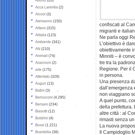
Aborto
(20)
Acca Larentia
(2)
Alcool
(3)
Alemanno
(150)
confiscati al Ca
Alfano
(315)
migranti e italian
Alitalia
(123)
Ne parla oggi R
Ambiente
(341)
L’obiettivo è dar
AN
(210)
obiettivamente in
Minniti – è conv
Animali
(74)
tre tra la padron
Arancioni
(2)
Regione. Per il 
arte
(175)
in persona.
Attentato
(329)
Una presenza dal 
Auguri
(13)
dall’emergenza e 
Batini
(3)
non viaggiano so
Berlusconi
(4.295)
A quel punto, con
Bersani
(234)
della prefettura.
Biasotti
(12)
altre città : al 
Boldrini
(4)
rimasti senza un t
Bossi
(1.221)
La nuova propost
Il Campidoglio M
Brambilla
(38)