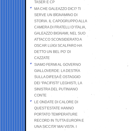
TASER E CP
MA CHE GALEAZZO DICI? TI
SERVE UN BIGNAMINO DI
STORIA. IL CAPOGRUPPO ALLA
CAMERA DI FRATELLI D’ITALIA,
GALEAZZO BIGNAMI, NEL SUO
ATTACCO SCONSIDERATO A
OSCAR LUIGI SCALFARO HA
DETTO UN BEL PO’ DI
CAZZATE
SIAMO FERMI AL GOVERNO
GIALLOVERDE: LA DESTRA
SULLA DIFESA È OSTAGGIO
DEI “PACIFISTI” LEGHISTI, LA
SINISTRA DEL PUTINIANO
CONTE
LE ONDATE DI CALORE DI
QUEST’ESTATE HANNO
PORTATO TEMPERATURE
RECORD IN TUTTA EUROPA E
UNA SICCITA’ MAI VISTA. I