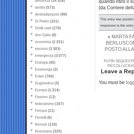
denuncia
(14.528)
quando ritirò il
(da Corriere del
destra
(573)
destradipopolo
(99)
This entry was posted o
Di Pietro
(101)
responses to this entr
Diritti civili
(276)
don Gallo
(9)
«
MARTA FA
economia
(2.331)
BERLUSCONI
POSTO ALLA
elezioni
(3.303)
emergenza
(3.077)
PUTIN SEQUESTRA
Energia
(45)
PICCOLI UCRAI
Esselunga
(2)
Leave a Rep
Esteri
(784)
You must be
log
Eugenetica
(3)
Europa
(1.314)
Fassino
(13)
federalismo
(167)
Ferrara
(21)
Ferretti
(6)
ferrovie
(133)
finanziaria
(325)