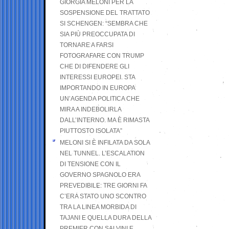
GIORGIA MELONI PER LA
SOSPENSIONE DEL TRATTATO
SI SCHENGEN: “SEMBRA CHE
SIA PIÙ PREOCCUPATA DI
TORNARE A FARSI
FOTOGRAFARE CON TRUMP
CHE DI DIFENDERE GLI
INTERESSI EUROPEI. STA
IMPORTANDO IN EUROPA
UN’AGENDA POLITICA CHE
MIRA A INDEBOLIRLA
DALL’INTERNO. MA È RIMASTA
PIUTTOSTO ISOLATA”
MELONI SI È INFILATA DA SOLA
NEL TUNNEL. L’ESCALATION
DI TENSIONE CON IL
GOVERNO SPAGNOLO ERA
PREVEDIBILE: TRE GIORNI FA
C’ERA STATO UNO SCONTRO
TRA LA LINEA MORBIDA DI
TAJANI E QUELLA DURA DELLA
PREMIER CON SALVINI E