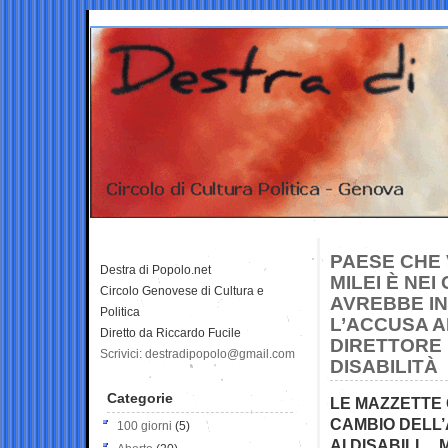
PAESE CHE 
Destra di Popolo.net
MILEI È NEI
Circolo Genovese di Cultura e
AVREBBE IN
Politica
L’ACCUSA A
Diretto da Riccardo Fucile
DIRETTORE 
Scrivici: destradipopolo@gmail.com
DISABILITÀ
Categorie
LE MAZZETTE
CAMBIO DELL’
100 giorni
(5)
AI DISABILI…