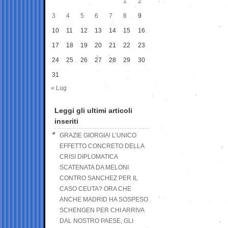
1
2
3
4
5
6
7
8
9
10
11
12
13
14
15
16
17
18
19
20
21
22
23
24
25
26
27
28
29
30
31
« Lug
Leggi gli ultimi articoli
inseriti
GRAZIE GIORGIA! L’UNICO
EFFETTO CONCRETO DELLA
CRISI DIPLOMATICA
SCATENATA DA MELONI
CONTRO SANCHEZ PER IL
CASO CEUTA? ORA CHE
ANCHE MADRID HA SOSPESO
SCHENGEN PER CHI ARRIVA
DAL NOSTRO PAESE, GLI