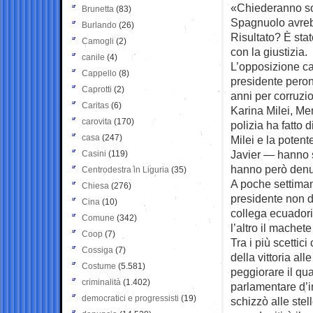
«Chiederanno sol
Brunetta
(83)
Spagnuolo avrebb
Burlando
(26)
Risultato? È sta
Camogli
(2)
con la giustizia.
canile
(4)
L’opposizione ca
Cappello
(8)
presidente peron
Caprotti
(2)
anni per corruzi
Caritas
(6)
Karina Milei, Men
carovita
(170)
polizia ha fatto
casa
(247)
Milei e la potent
Javier — hanno s
Casini
(119)
hanno però denu
Centrodestra in Liguria
(35)
A poche settimane
Chiesa
(276)
presidente non do
Cina
(10)
collega ecuadori
Comune
(342)
l’altro il machete
Coop
(7)
Tra i più scettic
Cossiga
(7)
della vittoria all
Costume
(5.581)
peggiorare il qu
criminalità
(1.402)
parlamentare d’in
democratici e progressisti
(19)
schizzò alle stel