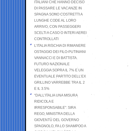
ITALIANI CHE HANNO DECISO
DI PASSARE LE VACANZE IN
SPAGNA SONO COSTRETTI A
LUNGHE CODE AL LORO
ARRIVO, CON PASSEGGERI
SCELTI A CASO O INTERI AEREI
CONTROLLATI
L’ITALIA RISCHIA DI RIMANERE
OSTAGGIO DEI FILO-PUTINIANI
VANNACCI E DI BATTISTA.
FUTURO NAZIONALE
VELEGGIA SOPRA IL 7% E UN
EVENTUALE PARTITO DELL’EX
GRILLINO VARREBBE TRA IL 2
E IL 3.5%
“DALL’ITALIA UNA MISURA
RIDICOLA E
IRRESPONSABILE”: SIRA
REGO, MINISTRA DELLA
GIOVENTÙ DEL GOVERNO
SPAGNOLO, FA LO SHAMPOO A