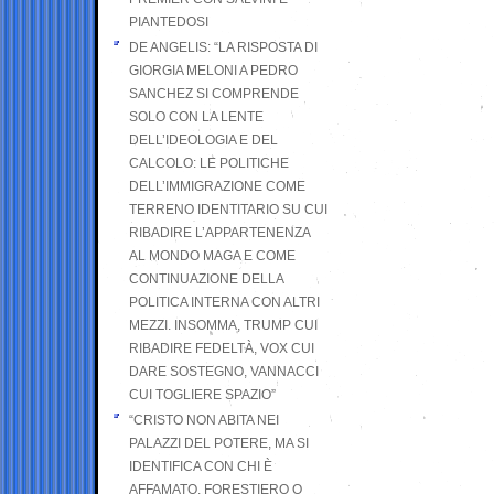
PIANTEDOSI
DE ANGELIS: “LA RISPOSTA DI
GIORGIA MELONI A PEDRO
SANCHEZ SI COMPRENDE
SOLO CON LA LENTE
DELL’IDEOLOGIA E DEL
CALCOLO: LE POLITICHE
DELL’IMMIGRAZIONE COME
TERRENO IDENTITARIO SU CUI
RIBADIRE L’APPARTENENZA
AL MONDO MAGA E COME
CONTINUAZIONE DELLA
POLITICA INTERNA CON ALTRI
MEZZI. INSOMMA, TRUMP CUI
RIBADIRE FEDELTÀ, VOX CUI
DARE SOSTEGNO, VANNACCI
CUI TOGLIERE SPAZIO”
“CRISTO NON ABITA NEI
PALAZZI DEL POTERE, MA SI
IDENTIFICA CON CHI È
AFFAMATO, FORESTIERO O