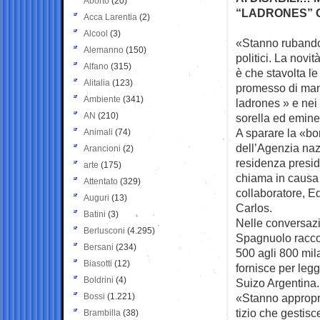
Aborto
(20)
“LADRONES” C
Acca Larentia
(2)
Alcool
(3)
«Stanno rubando»
Alemanno
(150)
politici. La
novità
Alfano
(315)
è che stavolta l
Alitalia
(123)
promesso di man
Ambiente
(341)
ladrones » e nei 
AN
(210)
sorella ed eminen
A sparare la «b
Animali
(74)
dell’Agenzia nazi
Arancioni
(2)
residenza preside
arte
(175)
chiama in causa 
Attentato
(329)
collaboratore, E
Auguri
(13)
Carlos.
Batini
(3)
Nelle conversazi
Berlusconi
(4.295)
Spagnuolo raccon
Bersani
(234)
500 agli 800 mila
Biasotti
(12)
fornisce per legge
Boldrini
(4)
Suizo Argentina.
Bossi
(1.221)
«Stanno appropri
tizio che gestisc
Brambilla
(38)