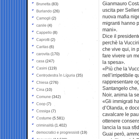
Gianmauro Costa,
Brunetta
(83)
uscita per Seller
Burlando
(26)
nuova mafia nige
Camogli
(2)
migranti hanno pr
canile
(4)
mani».
Cappello
(8)
Dice il presiden
Caprotti
(2)
perchè la Vuccir
Caritas
(6)
che vive qui, in 
carovita
(170)
fare vivere un me
casa
(247)
la spesa».
«Più che la Vucc
Casini
(119)
nell’irripetibile 
Centrodestra in Liguria
(35)
rappresentare ogg
Chiesa
(276)
Santangelo che,
Cina
(10)
Noir, anima la s
Comune
(342)
«Gli immigrati ha
Coop
(7)
d’Olanda, e docen
Cossiga
(7)
cavalcare le pau
Costume
(5.581)
ottenere consen
criminalità
(1.402)
lancia la sua sfi
democratici e progressisti
(19)
Guai però, ammon