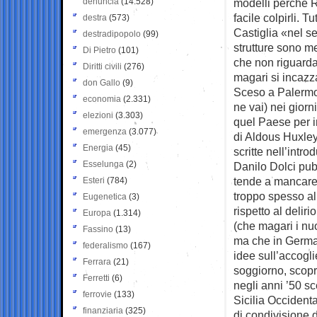
denuncia
(14.528)
modelli perchè R
facile colpirli. 
destra
(573)
Castiglia «nel se
destradipopolo
(99)
strutture sono m
Di Pietro
(101)
che non riguarda 
Diritti civili
(276)
magari si incaz
don Gallo
(9)
Sceso a Palermo (
economia
(2.331)
ne vai) nei giorni
elezioni
(3.303)
quel Paese per im
emergenza
(3.077)
di Aldous Huxley
Energia
(45)
scritte nell’int
Esselunga
(2)
Danilo Dolci pub
tende a mancare 
Esteri
(784)
troppo spesso al
Eugenetica
(3)
rispetto al delir
Europa
(1.314)
(che magari i nuo
Fassino
(13)
ma che in Germa
federalismo
(167)
idee sull’accogl
Ferrara
(21)
soggiorno, scopr
Ferretti
(6)
negli anni ’50 s
ferrovie
(133)
Sicilia Occident
finanziaria
(325)
di condivisione d