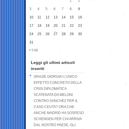
1
2
3
4
5
6
7
8
9
10
11
12
13
14
15
16
17
18
19
20
21
22
23
24
25
26
27
28
29
30
31
« Lug
Leggi gli ultimi articoli
inseriti
GRAZIE GIORGIA! L’UNICO
EFFETTO CONCRETO DELLA
CRISI DIPLOMATICA
SCATENATA DA MELONI
CONTRO SANCHEZ PER IL
CASO CEUTA? ORA CHE
ANCHE MADRID HA SOSPESO
SCHENGEN PER CHI ARRIVA
DAL NOSTRO PAESE, GLI