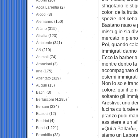
Aborto
(20)
sfrigolano le stig
Acca Larentia
(2)
colori della frut
Alcool
(3)
spezie, del keba
Alemanno
(150)
Bastano naso e p
Alfano
(315)
miscuglio sia div
Alitalia
(123)
mercato in pieno
Ambiente
(341)
Poi, quando cala 
AN
(210)
immigrati danno v
Ecco la barberia
Animali
(74)
mentre dentro la 
Arancioni
(2)
accompagnato da 
arte
(175)
esterni immigrati
Attentato
(329)
Non lo so e fran
Auguri
(13)
colore, qui il te
Batini
(3)
soltanto gli immi
Berlusconi
(4.295)
Arestivo, uno dei 
Bersani
(234)
fucina culturale
Biasotti
(12)
pranzo puoi mang
Boldrini
(4)
assistere a un af
Bossi
(1.221)
«Qui a Ballarò»,
siamo un Laborat
Brambilla
(38)