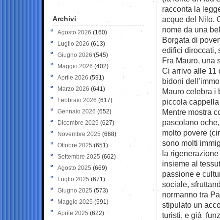
racconta la legge
Archivi
acque del Nilo. 
nome da una bell
Agosto 2026
(160)
Borgata di povert
Luglio 2026
(613)
edifici diroccati
Giugno 2026
(545)
Fra Mauro, una s
Maggio 2026
(402)
Ci arrivo alle 1
Aprile 2026
(591)
bidoni dell’immo
Marzo 2026
(641)
Mauro celebra i 
Febbraio 2026
(617)
piccola cappella
Mentre mostra con
Gennaio 2026
(652)
pascolano oche, 
Dicembre 2025
(627)
molto povere (ci
Novembre 2025
(668)
sono molti immig
Ottobre 2025
(651)
la rigenerazione
Settembre 2025
(662)
insieme al tessu
Agosto 2025
(669)
passione e cultu
Luglio 2025
(671)
sociale, sfrutta
Giugno 2025
(573)
normanno tra Pal
Maggio 2025
(591)
stipulato un acco
Aprile 2025
(622)
turisti, e già f