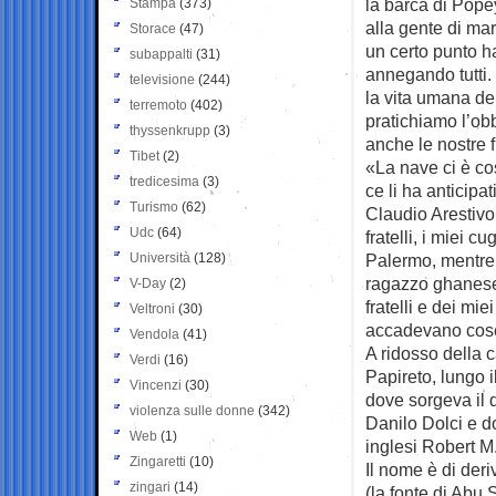
la barca di Pope
Stampa
(373)
alla gente di ma
Storace
(47)
un certo punto 
subappalti
(31)
annegando tutti
televisione
(244)
la vita umana d
terremoto
(402)
pratichiamo l’ob
thyssenkrupp
(3)
anche le nostre fr
Tibet
(2)
«La nave ci è co
tredicesima
(3)
ce li ha anticipa
Turismo
(62)
Claudio Arestivo
Udc
(64)
fratelli, i miei 
Università
(128)
Palermo, mentre i
ragazzo ghanese c
V-Day
(2)
fratelli e dei mie
Veltroni
(30)
accadevano cose
Vendola
(41)
A ridosso della c
Verdi
(16)
Papireto, lungo 
Vincenzi
(30)
dove sorgeva il 
violenza sulle donne
(342)
Danilo Dolci e d
Web
(1)
inglesi Robert M
Zingaretti
(10)
Il nome è di deri
zingari
(14)
(la fonte di Abu 