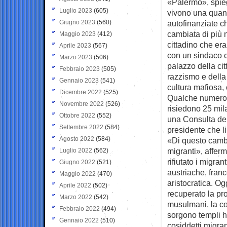
«Palermo», spieg
Luglio 2023
(605)
vivono una quant
Giugno 2023
(560)
autofinanziate c
cambiata di più n
Maggio 2023
(412)
cittadino che era
Aprile 2023
(567)
con un sindaco c
Marzo 2023
(506)
palazzo della cit
Febbraio 2023
(505)
razzismo e della
Gennaio 2023
(541)
cultura mafiosa,
Dicembre 2022
(525)
Qualche numero p
Novembre 2022
(526)
risiedono 25 mila
Ottobre 2022
(552)
una Consulta dell
Settembre 2022
(584)
presidente che l
Agosto 2022
(584)
«Di questo cambi
migranti», affer
Luglio 2022
(562)
rifiutato i migra
Giugno 2022
(521)
austriache, fran
Maggio 2022
(470)
aristocratica. Og
Aprile 2022
(502)
recuperato la pr
Marzo 2022
(542)
musulmani, la co
Febbraio 2022
(494)
sorgono templi hi
Gennaio 2022
(510)
cosiddetti migran