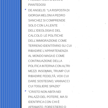
PIANTEDOSI
DE ANGELIS: “LA RISPOSTA DI
GIORGIA MELONI A PEDRO
SANCHEZ SI COMPRENDE
SOLO CON LA LENTE
DELL’IDEOLOGIA E DEL
CALCOLO: LE POLITICHE
DELL’IMMIGRAZIONE COME
TERRENO IDENTITARIO SU CUI
RIBADIRE L’APPARTENENZA
AL MONDO MAGA E COME
CONTINUAZIONE DELLA
POLITICA INTERNA CON ALTRI
MEZZI. INSOMMA, TRUMP CUI
RIBADIRE FEDELTÀ, VOX CUI
DARE SOSTEGNO, VANNACCI
CUI TOGLIERE SPAZIO”
“CRISTO NON ABITA NEI
PALAZZI DEL POTERE, MA SI
IDENTIFICA CON CHI È
AFFAMATO, FORESTIERO O