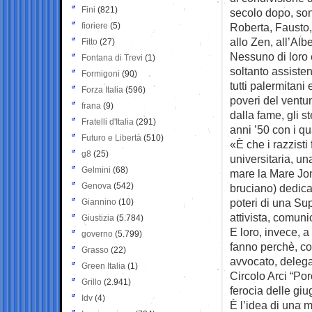
Fini
(821)
secolo dopo, sono
fioriere
(5)
Roberta, Fausto, 
allo Zen, all’Alb
Fitto
(27)
Nessuno di loro è
Fontana di Trevi
(1)
soltanto assistent
Formigoni
(90)
tutti palermitani
Forza Italia
(596)
poveri del ventun
frana
(9)
dalla fame, gli s
Fratelli d'Italia
(291)
anni ’50 con i qu
Futuro e Libertà
(510)
«È che i razzist
g8
(25)
universitaria, u
Gelmini
(68)
mare la Mare Jon
Genova
(542)
bruciano) dedicat
poteri di una Su
Giannino
(10)
attivista, comuni
Giustizia
(5.784)
E loro, invece, a
governo
(5.799)
fanno perchè, co
Grasso
(22)
avvocato, delega
Green Italia
(1)
Circolo Arci “Po
Grillo
(2.941)
ferocia delle giu
Idv
(4)
È l’idea di una