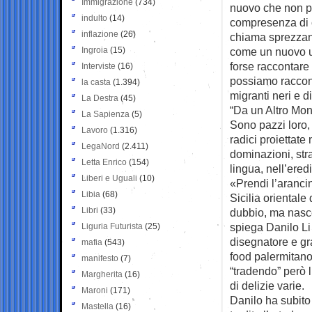
Immigrazione
(734)
nuovo che non pu
indulto
(14)
compresenza di 
inflazione
(26)
chiama sprezza
Ingroia
(15)
come un nuovo u
forse raccontare
Interviste
(16)
possiamo raccont
la casta
(1.394)
migranti neri e d
La Destra
(45)
“Da un Altro Mon
La Sapienza
(5)
Sono pazzi loro,
Lavoro
(1.316)
radici proiettate
LegaNord
(2.411)
dominazioni, stra
Letta Enrico
(154)
lingua, nell’ered
Liberi e Uguali
(10)
«Prendi l’aranci
Libia
(68)
Sicilia oriental
Libri
(33)
dubbio, ma nasce 
spiega Danilo Li 
Liguria Futurista
(25)
disegnatore e gr
mafia
(543)
food palermitano
manifesto
(7)
“tradendo” però 
Margherita
(16)
di delizie varie.
Maroni
(171)
Danilo ha subito
Mastella
(16)