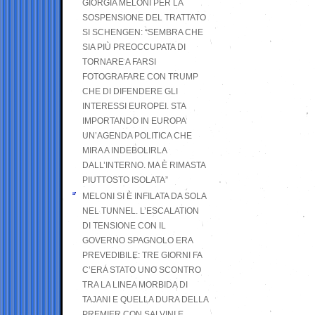
GIORGIA MELONI PER LA
SOSPENSIONE DEL TRATTATO
SI SCHENGEN: “SEMBRA CHE
SIA PIÙ PREOCCUPATA DI
TORNARE A FARSI
FOTOGRAFARE CON TRUMP
CHE DI DIFENDERE GLI
INTERESSI EUROPEI. STA
IMPORTANDO IN EUROPA
UN’AGENDA POLITICA CHE
MIRA A INDEBOLIRLA
DALL’INTERNO. MA È RIMASTA
PIUTTOSTO ISOLATA”
MELONI SI È INFILATA DA SOLA
NEL TUNNEL. L’ESCALATION
DI TENSIONE CON IL
GOVERNO SPAGNOLO ERA
PREVEDIBILE: TRE GIORNI FA
C’ERA STATO UNO SCONTRO
TRA LA LINEA MORBIDA DI
TAJANI E QUELLA DURA DELLA
PREMIER CON SALVINI E