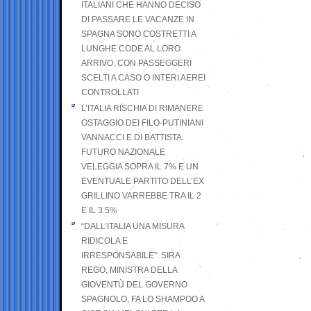
ITALIANI CHE HANNO DECISO
DI PASSARE LE VACANZE IN
SPAGNA SONO COSTRETTI A
LUNGHE CODE AL LORO
ARRIVO, CON PASSEGGERI
SCELTI A CASO O INTERI AEREI
CONTROLLATI
L’ITALIA RISCHIA DI RIMANERE
OSTAGGIO DEI FILO-PUTINIANI
VANNACCI E DI BATTISTA.
FUTURO NAZIONALE
VELEGGIA SOPRA IL 7% E UN
EVENTUALE PARTITO DELL’EX
GRILLINO VARREBBE TRA IL 2
E IL 3.5%
“DALL’ITALIA UNA MISURA
RIDICOLA E
IRRESPONSABILE”: SIRA
REGO, MINISTRA DELLA
GIOVENTÙ DEL GOVERNO
SPAGNOLO, FA LO SHAMPOO A