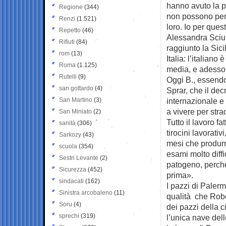
hanno avuto la pr
Regione
(344)
non possono pen
Renzi
(1.521)
loro. Io per ques
Repetto
(46)
Alessandra Sciur
Rifiuti
(84)
raggiunto la Sic
rom
(13)
Italia: l’italiano
Roma
(1.125)
media, e adesso è
Rutelli
(9)
Oggi B., essendo
san gottardo
(4)
Sprar, che il dec
San Martino
(3)
internazionale e
a vivere per str
San Miniato
(2)
Tutto il lavoro f
sanità
(306)
tirocini lavorativ
Sarkozy
(43)
mesi che produrr
scuola
(354)
esami molto diff
Sestri Levante
(2)
patogeno, perch
Sicurezza
(452)
prima».
sindacati
(162)
I pazzi di Paler
Sinistra arcobaleno
(11)
qualità che Robe
Soru
(4)
dei pazzi della c
sprechi
(319)
l’unica nave del