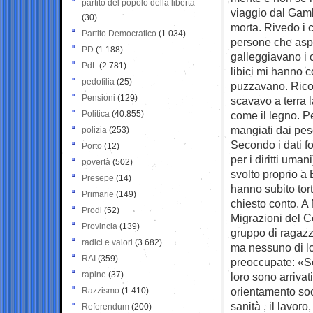
partito del popolo della libertà
viaggio dal Gamb
(30)
morta. Rivedo i 
Partito Democratico
(1.034)
persone che asp
PD
(1.188)
galleggiavano i c
PdL
(2.781)
libici mi hanno c
pedofilia
(25)
puzzavano. Ricor
Pensioni
(129)
scavavo a terra 
Politica
(40.855)
come il legno. Pe
mangiati dai pes
polizia
(253)
Secondo i dati f
Porto
(12)
per i diritti uman
povertà
(502)
svolto proprio a 
Presepe
(14)
hanno subito tort
Primarie
(149)
chiesto conto. A
Prodi
(52)
Migrazioni del Ce
Provincia
(139)
gruppo di ragazz
radici e valori
(3.682)
ma nessuno di lor
RAI
(359)
preoccupate: «So
rapine
(37)
loro sono arriva
orientamento soci
Razzismo
(1.410)
sanità , il lavoro
Referendum
(200)