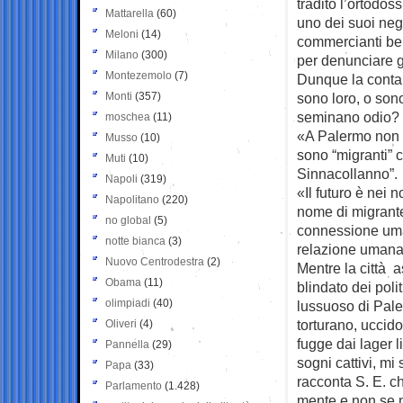
tradito l’ortodos
Mattarella
(60)
uno dei suoi neg
Meloni
(14)
commercianti ben
Milano
(300)
per denunciare gl
Montezemolo
(7)
Dunque la contam
Monti
(357)
sono loro, o sono
seminano odio?
moschea
(11)
«A Palermo non a
Musso
(10)
sono “migranti” c
Muti
(10)
Sinnacollanno”.
Napoli
(319)
«Il futuro è nei 
Napolitano
(220)
nome di migrante
no global
(5)
connessione uman
notte bianca
(3)
relazione umana
Nuovo Centrodestra
(2)
Mentre la città 
Obama
(11)
blindato dei polit
olimpiadi
(40)
lussuoso di Pale
torturano, uccidon
Oliveri
(4)
fugge dai lager 
Pannella
(29)
sogni cattivi, m
Papa
(33)
racconta S. E. c
Parlamento
(1.428)
mente e non se n