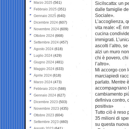
Marzo 2025
(561)
Sicilscatta: un 
dalle famiglie de
Febbraio 2025
(351)
Sociale».
Gennaio 2025
(640)
L’accoglienza, q
Dicembre 2024
(607)
vita reale: «È r
Novembre 2024
(609)
cucina condivide
Ottobre 2024
(668)
immigrati. L’unic
Settembre 2024
(457)
ascolti l’altro, 
Agosto 2024
(618)
alzi un muro non
Luglio 2024
(429)
chi è povero, chi
Giugno 2024
(481)
l’altro».
Maggio 2024
(633)
Mi accorgo con l
marciapiedi racc
Aprile 2024
(618)
parlato. Mentre è
Marzo 2024
(473)
accompagnano la 
Febbraio 2024
(588)
cambiamento più 
Gennaio 2024
(627)
definiva contro,
Dicembre 2023
(503)
positiva»
Novembre 2023
(435)
Tutto ciò è reso
Ottobre 2023
(604)
35 milioni di spe
Settembre 2023
(460)
su questa nuova i
Agosto 2023
(641)