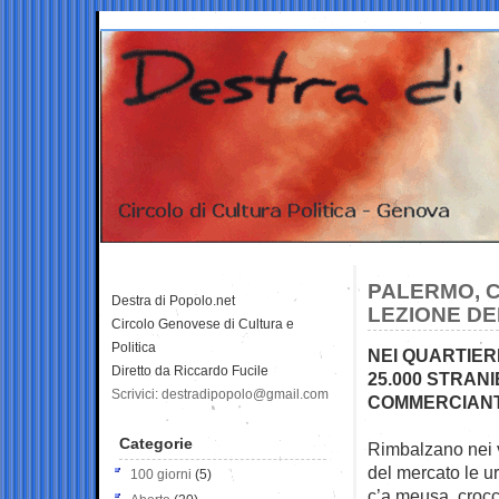
PALERMO, C
Destra di Popolo.net
LEZIONE DEL
Circolo Genovese di Cultura e
Politica
NEI QUARTIER
Diretto da Riccardo Fucile
25.000 STRANI
Scrivici: destradipopolo@gmail.com
COMMERCIANTI
Categorie
Rimbalzano nei v
del mercato le u
100 giorni
(5)
c’a meusa, crocch