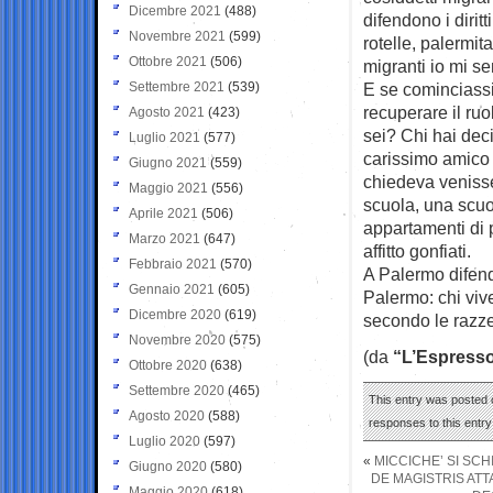
Dicembre 2021
(488)
difendono i dirit
Novembre 2021
(599)
rotelle, palermi
Ottobre 2021
(506)
migranti io mi s
Settembre 2021
(539)
E se cominciassim
recuperare il ru
Agosto 2021
(423)
sei? Chi hai deci
Luglio 2021
(577)
carissimo amico 
Giugno 2021
(559)
chiedeva venisse 
Maggio 2021
(556)
scuola, una scuo
Aprile 2021
(506)
appartamenti di 
Marzo 2021
(647)
affitto gonfiati.
Febbraio 2021
(570)
A Palermo difend
Gennaio 2021
(605)
Palermo: chi viv
Dicembre 2020
(619)
secondo le razz
Novembre 2020
(575)
(da
“L’Espress
Ottobre 2020
(638)
Settembre 2020
(465)
This entry was posted o
Agosto 2020
(588)
responses to this entr
Luglio 2020
(597)
«
MICCICHE’ SI SC
Giugno 2020
(580)
DE MAGISTRIS ATT
Maggio 2020
(618)