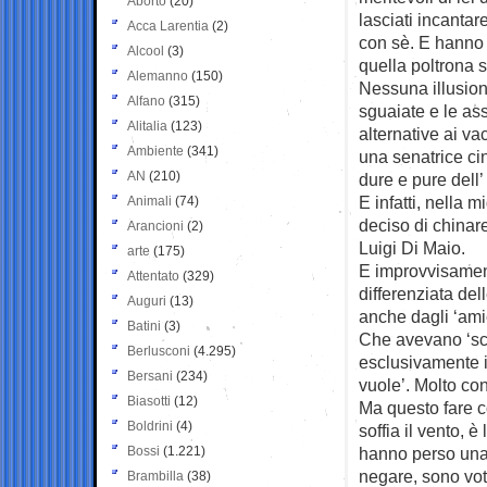
Aborto
(20)
lasciati incantar
Acca Larentia
(2)
con sè. E hanno
Alcool
(3)
quella poltrona s
Alemanno
(150)
Nessuna illusion
Alfano
(315)
sguaiate e le a
Alitalia
(123)
alternative ai v
Ambiente
(341)
una senatrice ci
AN
(210)
dure e pure dell’
E infatti, nella m
Animali
(74)
deciso di chinare
Arancioni
(2)
Luigi Di Maio.
arte
(175)
E improvvisament
Attentato
(329)
differenziata del
Auguri
(13)
anche dagli ‘amic
Batini
(3)
Che avevano ‘sco
Berlusconi
(4.295)
esclusivamente i
Bersani
(234)
vuole’. Molto co
Biasotti
(12)
Ma questo fare 
Boldrini
(4)
soffia il vento, 
Bossi
(1.221)
hanno perso una 
negare, sono voti
Brambilla
(38)