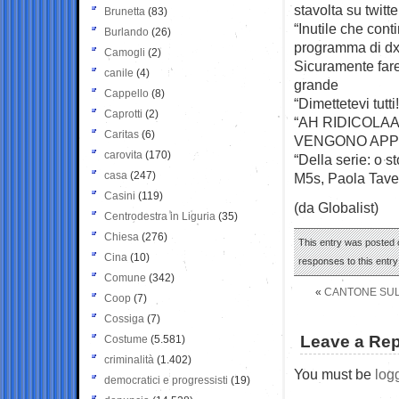
stavolta su twitte
Brunetta
(83)
“Inutile che cont
Burlando
(26)
programma di dx.
Camogli
(2)
Sicuramente fare
canile
(4)
grande
Cappello
(8)
“Dimettetevi t
Caprotti
(2)
“AH RIDICOLA
Caritas
(6)
VENGONO APPR
carovita
(170)
“Della serie: o st
casa
(247)
M5s, Paola Tave
Casini
(119)
(da Globalist)
Centrodestra in Liguria
(35)
Chiesa
(276)
This entry was posted o
Cina
(10)
responses to this entr
Comune
(342)
«
CANTONE SULL
Coop
(7)
Cossiga
(7)
Leave a Rep
Costume
(5.581)
criminalità
(1.402)
You must be
log
democratici e progressisti
(19)