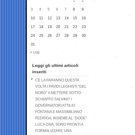
1
2
3
4
5
6
7
8
9
10
11
12
13
14
15
16
17
18
19
20
21
22
23
24
25
26
27
28
29
30
31
« Lug
Leggi gli ultimi articoli
inseriti
CE LA FARANNO QUESTA
VOLTA I PAVIDI LEGHISTI “DEL
NORD” A METTERE SOTTO
SCHIAFFO SALVINI? I
GOVERNATORI ATTILIO
FONTANA E MASSIMILIANO
FEDRIGA, INSIEME AL “DOGE”
LUCA ZAIA, SONO PRONTI A
FORMALIZZARE UNA