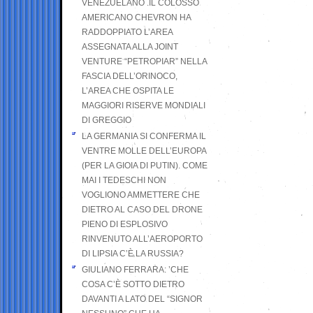
VENEZUELANO .IL COLOSSO
AMERICANO CHEVRON HA
RADDOPPIATO L’AREA
ASSEGNATA ALLA JOINT
VENTURE “PETROPIAR” NELLA
FASCIA DELL’ORINOCO,
L’AREA CHE OSPITA LE
MAGGIORI RISERVE MONDIALI
DI GREGGIO
LA GERMANIA SI CONFERMA IL
VENTRE MOLLE DELL’EUROPA
(PER LA GIOIA DI PUTIN). COME
MAI I TEDESCHI NON
VOGLIONO AMMETTERE CHE
DIETRO AL CASO DEL DRONE
PIENO DI ESPLOSIVO
RINVENUTO ALL’AEROPORTO
DI LIPSIA C’È LA RUSSIA?
GIULIANO FERRARA: ’CHE
COSA C’È SOTTO DIETRO
DAVANTI A LATO DEL “SIGNOR