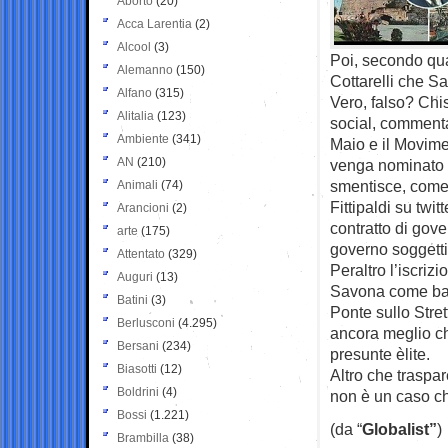
Aborto
(20)
Acca Larentia
(2)
Alcool
(3)
Poi, secondo qua
Alemanno
(150)
Cottarelli che S
Alfano
(315)
Vero, falso? Chis
Alitalia
(123)
social, commenta
Ambiente
(341)
Maio e il Movim
AN
(210)
venga nominato 
smentisce, come 
Animali
(74)
Fittipaldi su twi
Arancioni
(2)
contratto di gov
arte
(175)
governo soggetti
Attentato
(329)
Peraltro l’iscriz
Auguri
(13)
Savona come banc
Batini
(3)
Ponte sullo Stre
Berlusconi
(4.295)
ancora meglio ch
Bersani
(234)
presunte èlite.
Biasotti
(12)
Altro che traspare
Boldrini
(4)
non è un caso c
Bossi
(1.221)
(da “
Globalist”
)
Brambilla
(38)