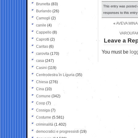
Brunetta
(83)
This entry was posted o
Burlando
(26)
responses to this entr
Camogli
(2)
«
AVEVA MINA
canile
(4)
Cappello
(8)
VAROUFAK
Caprotti
(2)
Leave a Rep
Caritas
(6)
You must be
log
carovita
(170)
casa
(247)
Casini
(119)
Centrodestra in Liguria
(35)
Chiesa
(276)
Cina
(10)
Comune
(342)
Coop
(7)
Cossiga
(7)
Costume
(5.581)
criminalità
(1.402)
democratici e progressisti
(19)