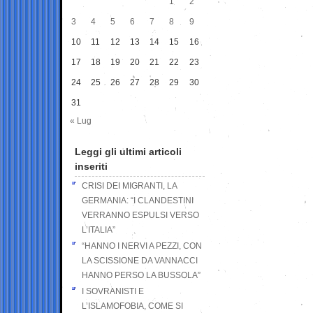
1
2
3
4
5
6
7
8
9
10
11
12
13
14
15
16
17
18
19
20
21
22
23
24
25
26
27
28
29
30
31
« Lug
Leggi gli ultimi articoli
inseriti
CRISI DEI MIGRANTI, LA
GERMANIA: “I CLANDESTINI
VERRANNO ESPULSI VERSO
L’ITALIA”
“HANNO I NERVI A PEZZI, CON
LA SCISSIONE DA VANNACCI
HANNO PERSO LA BUSSOLA”
I SOVRANISTI E
L’ISLAMOFOBIA, COME SI