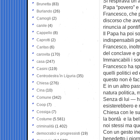
Si respirava un a
Brunetta
(83)
Papa “povero” e s
Burlando
(26)
Francesco, che p
Camogli
(2)
discorso che ave
canile
(4)
rinuncia al ponti
Cappello
(8)
Il Papa ha poi s
indispensabili p
Caprotti
(2)
Francesco, inoltr
Caritas
(6)
del conclave e g
carovita
(170)
Immancabili i sor
casa
(247)
Francesco ha spi
Casini
(119)
quelli politici 
Centrodestra in Liguria
(35)
questo non è fac
Chiesa
(276)
E in un altro pa
Cina
(10)
natura politica, 
Comune
(342)
Senza di lui — h
Coop
(7)
esisterebbero e 
Chiesa con le sue
Cossiga
(7)
la bontà e la b
Costume
(5.581)
noi stessi ma que
criminalità
(1.402)
Con un gesto ined
democratici e progressisti
(19)
benedetto i giorn