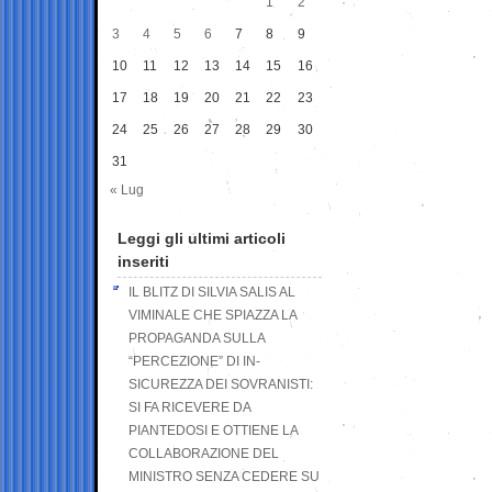
1
2
3
4
5
6
7
8
9
10
11
12
13
14
15
16
17
18
19
20
21
22
23
24
25
26
27
28
29
30
31
« Lug
Leggi gli ultimi articoli
inseriti
IL BLITZ DI SILVIA SALIS AL
VIMINALE CHE SPIAZZA LA
PROPAGANDA SULLA
“PERCEZIONE” DI IN-
SICUREZZA DEI SOVRANISTI:
SI FA RICEVERE DA
PIANTEDOSI E OTTIENE LA
COLLABORAZIONE DEL
MINISTRO SENZA CEDERE SU