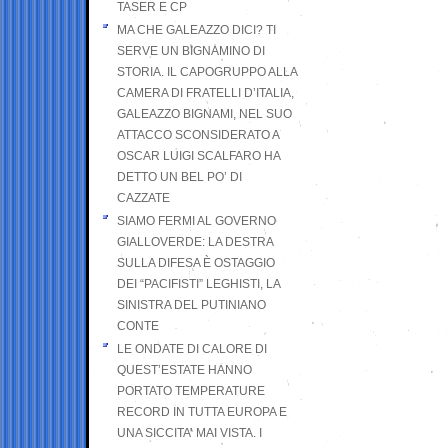
TASER E CP
MA CHE GALEAZZO DICI? TI
SERVE UN BIGNAMINO DI
STORIA. IL CAPOGRUPPO ALLA
CAMERA DI FRATELLI D’ITALIA,
GALEAZZO BIGNAMI, NEL SUO
ATTACCO SCONSIDERATO A
OSCAR LUIGI SCALFARO HA
DETTO UN BEL PO’ DI
CAZZATE
SIAMO FERMI AL GOVERNO
GIALLOVERDE: LA DESTRA
SULLA DIFESA È OSTAGGIO
DEI “PACIFISTI” LEGHISTI, LA
SINISTRA DEL PUTINIANO
CONTE
LE ONDATE DI CALORE DI
QUEST’ESTATE HANNO
PORTATO TEMPERATURE
RECORD IN TUTTA EUROPA E
UNA SICCITA’ MAI VISTA. I