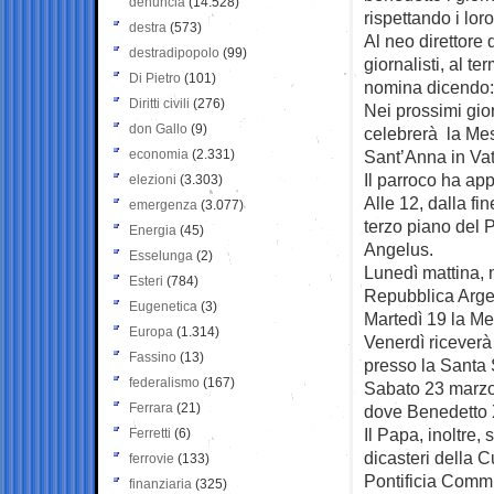
denuncia
(14.528)
rispettando i lor
destra
(573)
Al neo direttore 
destradipopolo
(99)
giornalisti, al te
Di Pietro
(101)
nomina dicendo: 
Diritti civili
(276)
Nei prossimi gi
don Gallo
(9)
celebrerà la Mes
economia
(2.331)
Sant’Anna in Vat
Il parroco ha appr
elezioni
(3.303)
Alle 12, dalla fi
emergenza
(3.077)
terzo piano del 
Energia
(45)
Angelus.
Esselunga
(2)
Lunedì mattina, n
Esteri
(784)
Repubblica Argen
Eugenetica
(3)
Martedì 19 la Mes
Europa
(1.314)
Venerdì riceverà
Fassino
(13)
presso la Santa
federalismo
(167)
Sabato 23 marzo 
Ferrara
(21)
dove Benedetto 
Il Papa, inoltre,
Ferretti
(6)
dicasteri della C
ferrovie
(133)
Pontificia Commi
finanziaria
(325)