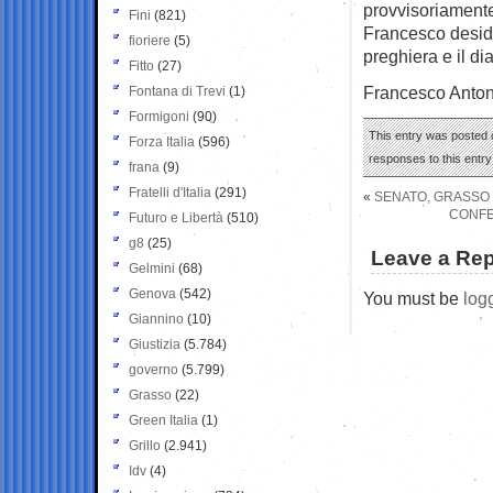
provvisoriamente,
Fini
(821)
Francesco desider
fioriere
(5)
preghiera e il d
Fitto
(27)
Francesco Anto
Fontana di Trevi
(1)
Formigoni
(90)
This entry was posted 
Forza Italia
(596)
responses to this entr
frana
(9)
Fratelli d'Italia
(291)
«
SENATO, GRASSO B
CONFE
Futuro e Libertà
(510)
g8
(25)
Leave a Rep
Gelmini
(68)
Genova
(542)
You must be
log
Giannino
(10)
Giustizia
(5.784)
governo
(5.799)
Grasso
(22)
Green Italia
(1)
Grillo
(2.941)
Idv
(4)