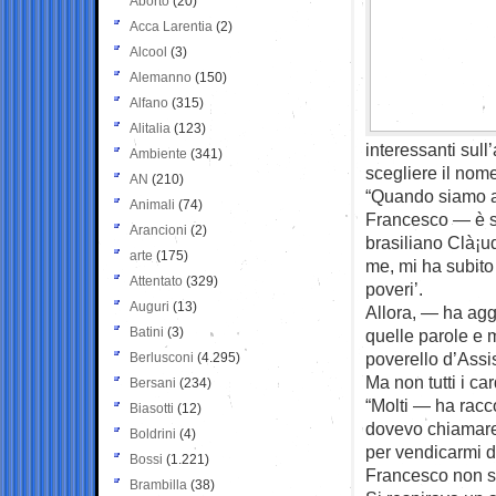
Aborto
(20)
Acca Larentia
(2)
Alcool
(3)
Alemanno
(150)
Alfano
(315)
Alitalia
(123)
interessanti sull
Ambiente
(341)
scegliere il no
AN
(210)
“Quando siamo ar
Animali
(74)
Francesco — è sca
Arancioni
(2)
brasiliano Clà¡u
arte
(175)
me, mi ha subito 
Attentato
(329)
poveri’.
Auguri
(13)
Allora, — ha agg
Batini
(3)
quelle parole e 
poverello d’Assis
Berlusconi
(4.295)
Ma non tutti i ca
Bersani
(234)
“Molti — ha racc
Biasotti
(12)
dovevo chiamare
Boldrini
(4)
per vendicarmi 
Bossi
(1.221)
Francesco non si
Brambilla
(38)